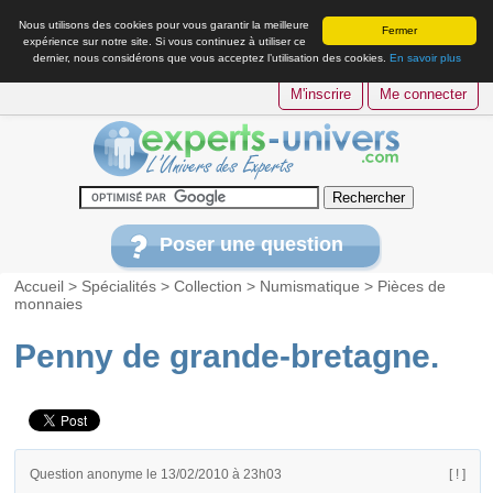
Nous utilisons des cookies pour vous garantir la meilleure
Fermer
expérience sur notre site. Si vous continuez à utiliser ce
dernier, nous considérons que vous acceptez l’utilisation des cookies.
En savoir plus
M'inscrire
Me connecter
Poser une question
Accueil
>
Spécialités
>
Collection
>
Numismatique
>
Pièces de
monnaies
Penny de grande-bretagne.
Question anonyme le 13/02/2010 à 23h03
[ ! ]