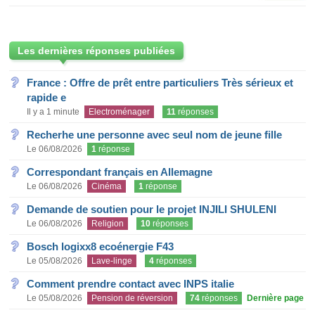
Les dernières réponses publiées
France : Offre de prêt entre particuliers Très sérieux et
rapide e
Il y a 1 minute
Electroménager
11
réponses
Recherhe une personne avec seul nom de jeune fille
Le 06/08/2026
1
réponse
Correspondant français en Allemagne
Le 06/08/2026
Cinéma
1
réponse
Demande de soutien pour le projet INJILI SHULENI
Le 06/08/2026
Religion
10
réponses
Bosch logixx8 ecoénergie F43
Le 05/08/2026
Lave-linge
4
réponses
Comment prendre contact avec INPS italie
Le 05/08/2026
Pension de réversion
74
réponses
Dernière page