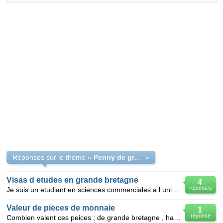
Réponses sur le thème «
Penny de grande-bretagne.
»
Visas d etudes en grande bretagne
4
réponses
Je suis un etudiant en sciences commerciales a l universite mouloud mammri en algerie et je veux con
Valeur de pieces de monnaie
1
réponse
Combien valent ces peices ; de grande bretagne , half penny 1964 , one penny 1913-1916-1919-193