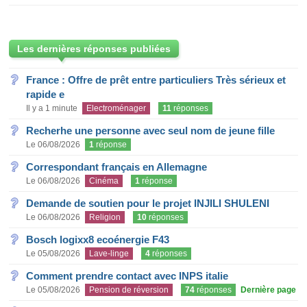
Les dernières réponses publiées
France : Offre de prêt entre particuliers Très sérieux et
rapide e
Il y a 1 minute
Electroménager
11
réponses
Recherhe une personne avec seul nom de jeune fille
Le 06/08/2026
1
réponse
Correspondant français en Allemagne
Le 06/08/2026
Cinéma
1
réponse
Demande de soutien pour le projet INJILI SHULENI
Le 06/08/2026
Religion
10
réponses
Bosch logixx8 ecoénergie F43
Le 05/08/2026
Lave-linge
4
réponses
Comment prendre contact avec INPS italie
Le 05/08/2026
Pension de réversion
74
réponses
Dernière page