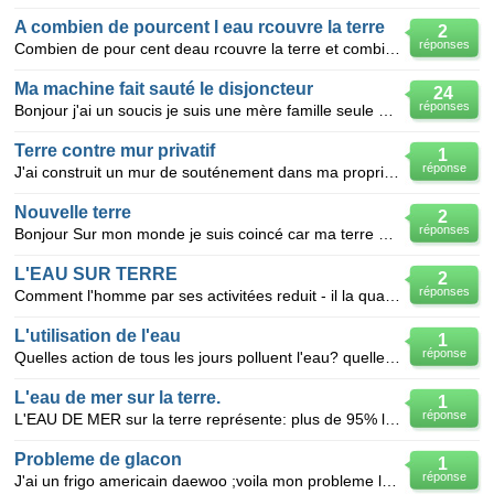
A combien de pourcent l eau rcouvre la terre
2
réponses
Combien de pour cent deau rcouvre la terre et combien de sorte d eau rcouvre la terre en detaille a
Ma machine fait sauté le disjoncteur
24
réponses
Bonjour j'ai un soucis je suis une mère famille seule don je n'y connais rien a sa ma machine j'
Terre contre mur privatif
1
réponse
J'ai construit un mur de souténement dans ma propriété, car le voisin du dessus n'a pas voulu le fai
Nouvelle terre
2
réponses
Bonjour Sur mon monde je suis coincé car ma terre est une ile c'est pourquoi j'ai fabriquer un bate
L'EAU SUR TERRE
2
réponses
Comment l'homme par ses activitées reduit - il la quantité d'eau szur terre ?
L'utilisation de l'eau
1
réponse
Quelles action de tous les jours polluent l'eau? quelle quantité d'eau y'a t'il sur terre? ou y a-
L'eau de mer sur la terre.
1
réponse
L'EAU DE MER sur la terre représente: plus de 95% les 3/4 la moitié des réserves d'eau sur terr
Probleme de glacon
1
réponse
J'ai un frigo americain daewoo ;voila mon probleme l"eau tombe bien dans le bac a glacon mais quand