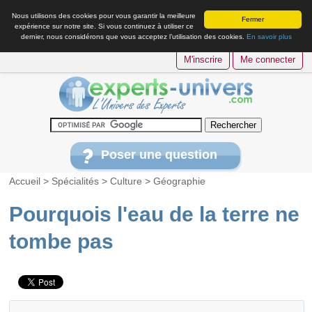
Nous utilisons des cookies pour vous garantir la meilleure
Fermer
expérience sur notre site. Si vous continuez à utiliser ce
dernier, nous considérons que vous acceptez l’utilisation des cookies.
En savoir plus
M'inscrire
Me connecter
Poser une question
Accueil
>
Spécialités
>
Culture
>
Géographie
Pourquois l'eau de la terre ne
tombe pas