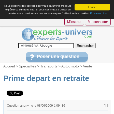
Nous utilisons des cookies pour vous garantir la meilleure
Fermer
expérience sur notre site. Si vous continuez à utiliser ce
dernier, nous considérons que vous acceptez l’utilisation des cookies.
En savoir plus
M'inscrire
Me connecter
Poser une question
Accueil
>
Spécialités
>
Transports
>
Auto, moto
>
Vente
Prime depart en retraite
Question anonyme le 08/06/2009 à 09h36
[ ! ]