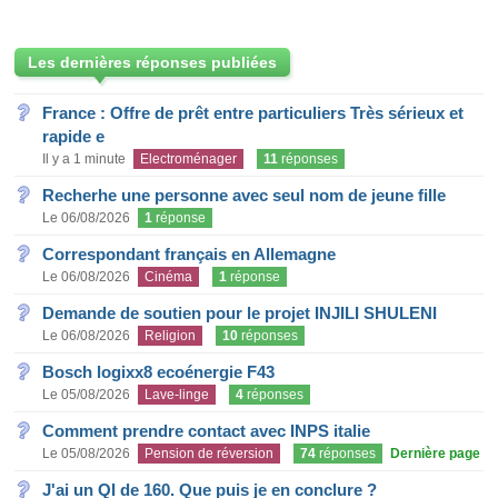
Les dernières réponses publiées
France : Offre de prêt entre particuliers Très sérieux et
rapide e
Il y a 1 minute
Electroménager
11
réponses
Recherhe une personne avec seul nom de jeune fille
Le 06/08/2026
1
réponse
Correspondant français en Allemagne
Le 06/08/2026
Cinéma
1
réponse
Demande de soutien pour le projet INJILI SHULENI
Le 06/08/2026
Religion
10
réponses
Bosch logixx8 ecoénergie F43
Le 05/08/2026
Lave-linge
4
réponses
Comment prendre contact avec INPS italie
Le 05/08/2026
Pension de réversion
74
réponses
Dernière page
J'ai un QI de 160. Que puis je en conclure ?