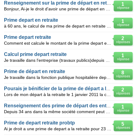
Renseignement sur la prime de départ en retraite
1
réponse
Bonjour, Ai-je le droit d'avoir une prime de départ en retraite en sachant que j'aurai travaillé 5
Prime depart en retraite
1
réponse
à 60 ans, le calcul de ma prime de depart en retraite etait d'environ 1 mois de salaire mais je cont
Prime depart retraite
2
réponses
Comment est calcule le montant de la prime depart en retraite? y a t il une difference entre prime d
Calcul prime depart retraite
1
réponse
Je travaille dans l'entreprise (travaux publics)depuis 1969, j'ai 57 ans je part en retraite je suis
Prime de départ en retraite
8
réponses
Je travaille dans la fonction publique hospitalière depuis presque 30 ans comme infirmière, lors du
Pourais je bénificier de la prime de départ a la retraite
2
réponses
Lors de mon départ à la retraite le 1 janvier 2011 la convention collective de mon entreprise ne p
Renseignement des prime de départ des entreprise
1
réponse
Depuis 34 ans dans la même société comment peut on calculé la prime de départ a 59 avec 171 trimest
Prime de depart retraite probtp
5
réponses
Ai je droit a une prime de depart a la retraite pour 23 ans de travail dans le btp