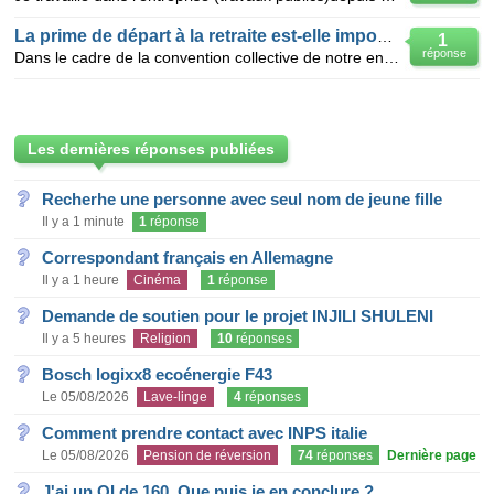
La prime de départ à la retraite est-elle imposable ?
1
réponse
Dans le cadre de la convention collective de notre entreprise, nous avons la chance d'avoir une prim
Les dernières réponses publiées
Recherhe une personne avec seul nom de jeune fille
Il y a 1 minute
1
réponse
Correspondant français en Allemagne
Il y a 1 heure
Cinéma
1
réponse
Demande de soutien pour le projet INJILI SHULENI
Il y a 5 heures
Religion
10
réponses
Bosch logixx8 ecoénergie F43
Le 05/08/2026
Lave-linge
4
réponses
Comment prendre contact avec INPS italie
Le 05/08/2026
Pension de réversion
74
réponses
Dernière page
J'ai un QI de 160. Que puis je en conclure ?