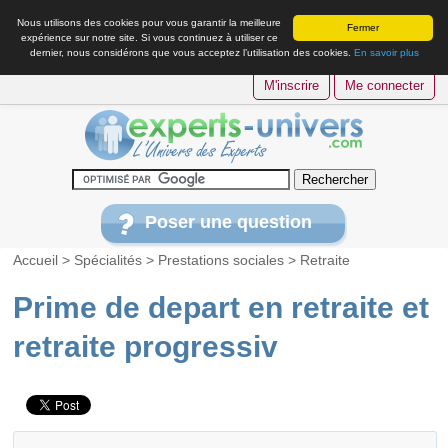
Nous utilisons des cookies pour vous garantir la meilleure
Fermer
expérience sur notre site. Si vous continuez à utiliser ce
dernier, nous considérons que vous acceptez l’utilisation des cookies.
En savoir plus
M'inscrire
Me connecter
Poser une question
Accueil
>
Spécialités
>
Prestations sociales
>
Retraite
Prime de depart en retraite et
retraite progressiv