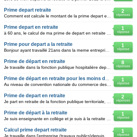
Prime depart retraite
2
réponses
Comment est calcule le montant de la prime depart en retraite? y a t il une difference entre prime d
Prime depart en retraite
1
réponse
à 60 ans, le calcul de ma prime de depart en retraite etait d'environ 1 mois de salaire mais je cont
Prime pour depart a la retraite
1
réponse
Bonjour ayant travaillé 21ans dans la meme entreprise convention collective 66,ai je droit a une pr
Prime de départ en retraite
8
réponses
Je travaille dans la fonction publique hospitalière depuis presque 30 ans comme infirmière, lors du
Prime de départ en retraite pour les moins de 62 ans
1
réponse
Au niveau de convention nationale du commerce des articles de sports et d'équipement de loisirs:une
Prime de depart en retraite
2
réponses
Je part en retraite de la fonction publique territoriale, droit de départ 15 ans et 3 enfants, j'ai
Prime de départ à la retraite
1
réponse
Je suis enseignante en collège et je suis à la retraite le 4 septembre 2010 ,à 62 ans ,après 160 ann
Calcul prime depart retraite
1
réponse
Je travaille dans l'entreprise (travaux publics)depuis 1969, j'ai 57 ans je part en retraite je suis