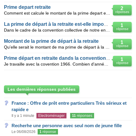
Prime depart retraite
2
réponses
Comment est calcule le montant de la prime depart en retraite? y a t il une difference entre prime d
La prime de départ à la retraite est-elle imposable ?
1
réponse
Dans le cadre de la convention collective de notre entreprise, nous avons la chance d'avoir une prim
Montant de la prime de départ à la retraite
1
réponse
Qu'elle serait le montant de ma prime de départ à la retraite après 24 ans de service dans la même s
Prime départ en retraite dands la convention 1966
1
réponse
Je travaille avec la covention 1966. Combien d'année faut-il avoir pour toucher la prime de départ à
Les dernières réponses publiées
France : Offre de prêt entre particuliers Très sérieux et
rapide e
Il y a 1 minute
Electroménager
11
réponses
Recherhe une personne avec seul nom de jeune fille
Le 06/08/2026
1
réponse