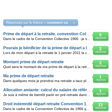
Réponses sur le thème «
comment calculer le montant de la prime de départ à la retraite
»
Prime de départ à la retraite, convention Colective 1966
5
réponses
Dans le cadre de la Convention Collective 1966: -je suis à la retraite le 1/04/2012 (60 ans + 4 mo
Pourais je bénificier de la prime de départ a la retraite
2
réponses
Lors de mon départ à la retraite le 1 janvier 2011 la convention collective de mon entreprise ne p
Montant prime de départ retraite
2
réponses
Quel sera le montant de ma prime de départ à la retraite?j'ai 18ans d'ancienneté sur ma fiche de pay
Ma prime de départ retraite
1
réponse
Dans quelques mois je prendrai ma retraite a taux plein a 60 ans avec plus de 167 trimestres validés
Allocation amiante: calcul du salaire de référence.
1
réponse
Je suis à même de bientôt partir en pré-retraite dans le cadre de l'ATA et j'aimerai savoir si mon
Droit indemnité départ retraite Convention 1966
13
réponses
Dans le cadre de la Convention Collective de 1966 quelles sont les conditions à remplir pour bénéfic