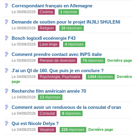
Correspondant français en Allemagne
Le 06/08/2026
Cinéma
1
réponse
Demande de soutien pour le projet INJILI SHULENI
Le 06/08/2026
Religion
10
réponses
Bosch logixx8 ecoénergie F43
Le 05/08/2026
Lave-linge
4
réponses
Comment prendre contact avec INPS italie
Le 05/08/2026
Pension de réversion
74
réponses
Dernière page
J'ai un QI de 160. Que puis je en conclure ?
Le 04/08/2026
Psychologie, Psychiatrie
1404
réponses
Dernière
page
Recherche film américain année 70
Le 04/08/2026
13
réponses
Comment avoir un renduvous de la consulat d'oran
Le 04/08/2026
Consulat
8
réponses
Qui est Nicole Delya ?
Le 04/08/2026
Voyance
226
réponses
Dernière page