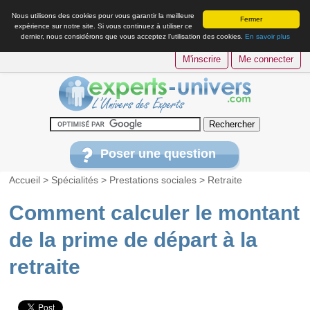
Nous utilisons des cookies pour vous garantir la meilleure
Fermer
expérience sur notre site. Si vous continuez à utiliser ce
dernier, nous considérons que vous acceptez l’utilisation des cookies.
En savoir plus
M'inscrire
Me connecter
Poser une question
Accueil
>
Spécialités
>
Prestations sociales
>
Retraite
Comment calculer le montant
de la prime de départ à la
retraite