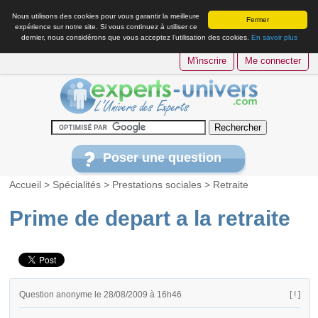
Nous utilisons des cookies pour vous garantir la meilleure
Fermer
expérience sur notre site. Si vous continuez à utiliser ce
dernier, nous considérons que vous acceptez l’utilisation des cookies.
En savoir plus
M'inscrire
Me connecter
Poser une question
Accueil
>
Spécialités
>
Prestations sociales
>
Retraite
Prime de depart a la retraite
Question anonyme le 28/08/2009 à 16h46
[ ! ]