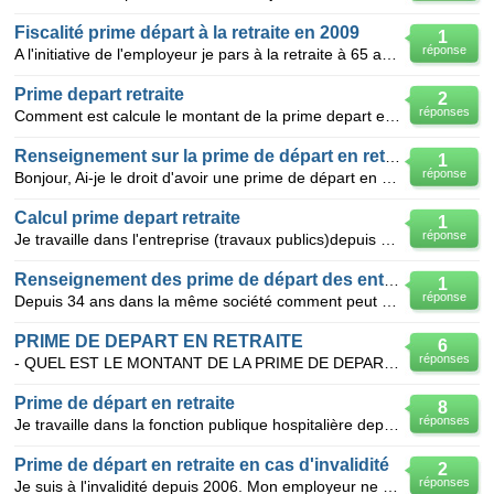
Fiscalité prime départ à la retraite en 2009
1
réponse
A l'initiative de l'employeur je pars à la retraite à 65 ans le 28 janvier 2009.la fiscalité éxonère
Prime depart retraite
2
réponses
Comment est calcule le montant de la prime depart en retraite? y a t il une difference entre prime d
Renseignement sur la prime de départ en retraite
1
réponse
Bonjour, Ai-je le droit d'avoir une prime de départ en retraite en sachant que j'aurai travaillé 5
Calcul prime depart retraite
1
réponse
Je travaille dans l'entreprise (travaux publics)depuis 1969, j'ai 57 ans je part en retraite je suis
Renseignement des prime de départ des entreprise
1
réponse
Depuis 34 ans dans la même société comment peut on calculé la prime de départ a 59 avec 171 trimest
PRIME DE DEPART EN RETRAITE
6
réponses
- QUEL EST LE MONTANT DE LA PRIME DE DEPART EN RETRAITE DANS UN OFFICE PUBLIC DE L'HABITAT ? Je sui
Prime de départ en retraite
8
réponses
Je travaille dans la fonction publique hospitalière depuis presque 30 ans comme infirmière, lors du
Prime de départ en retraite en cas d'invalidité
2
réponses
Je suis à l'invalidité depuis 2006. Mon employeur ne m'a toujours pas licencié A 60 ans aurais-je d