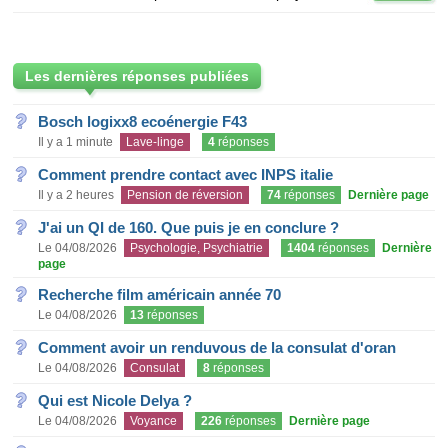
Les dernières réponses publiées
Bosch logixx8 ecoénergie F43
Il y a 1 minute
Lave-linge
4
réponses
Comment prendre contact avec INPS italie
Il y a 2 heures
Pension de réversion
74
réponses
Dernière page
J'ai un QI de 160. Que puis je en conclure ?
Le 04/08/2026
Psychologie, Psychiatrie
1404
réponses
Dernière
page
Recherche film américain année 70
Le 04/08/2026
13
réponses
Comment avoir un renduvous de la consulat d'oran
Le 04/08/2026
Consulat
8
réponses
Qui est Nicole Delya ?
Le 04/08/2026
Voyance
226
réponses
Dernière page