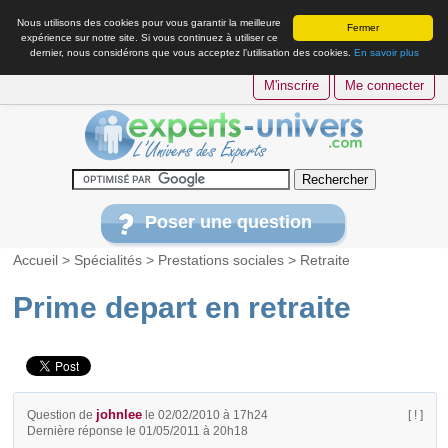
Nous utilisons des cookies pour vous garantir la meilleure
Fermer
expérience sur notre site. Si vous continuez à utiliser ce
dernier, nous considérons que vous acceptez l’utilisation des cookies.
En savoir plus
M'inscrire
Me connecter
Poser une question
Accueil
>
Spécialités
>
Prestations sociales
>
Retraite
Prime depart en retraite
johnlee
Question de
le 02/02/2010 à 17h24
[ ! ]
Dernière réponse le 01/05/2011 à 20h18