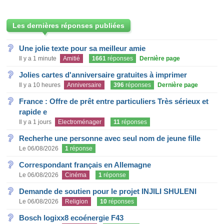
Les dernières réponses publiées
Une jolie texte pour sa meilleur amie
Il y a 1 minute
Amitié
1661
réponses
Dernière page
Jolies cartes d'anniversaire gratuites à imprimer
Il y a 10 heures
Anniversaire
396
réponses
Dernière page
France : Offre de prêt entre particuliers Très sérieux et
rapide e
Il y a 1 jours
Electroménager
11
réponses
Recherhe une personne avec seul nom de jeune fille
Le 06/08/2026
1
réponse
Correspondant français en Allemagne
Le 06/08/2026
Cinéma
1
réponse
Demande de soutien pour le projet INJILI SHULENI
Le 06/08/2026
Religion
10
réponses
Bosch logixx8 ecoénergie F43