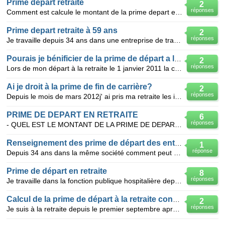
Prime depart retraite
2
réponses
Comment est calcule le montant de la prime depart en retraite? y a t il une difference entre prime d
Prime depart retraite à 59 ans
2
réponses
Je travaille depuis 34 ans dans une entreprise de travaux publics. J'ai commencé à travailler à 16 a
Pourais je bénificier de la prime de départ a la retraite
2
réponses
Lors de mon départ à la retraite le 1 janvier 2011 la convention collective de mon entreprise ne p
Ai je droit à la prime de fin de carrière?
2
réponses
Depuis le mois de mars 2012j' ai pris ma retraite les indemnitées de depart à la retraite de l' ent
PRIME DE DEPART EN RETRAITE
6
réponses
- QUEL EST LE MONTANT DE LA PRIME DE DEPART EN RETRAITE DANS UN OFFICE PUBLIC DE L'HABITAT ? Je sui
Renseignement des prime de départ des entreprise
1
réponse
Depuis 34 ans dans la même société comment peut on calculé la prime de départ a 59 avec 171 trimest
Prime de départ en retraite
8
réponses
Je travaille dans la fonction publique hospitalière depuis presque 30 ans comme infirmière, lors du
Calcul de la prime de départ à la retraite convention 66
2
réponses
Je suis à la retraite depuis le premier septembre après 28 années dans le même établissement. Je bén