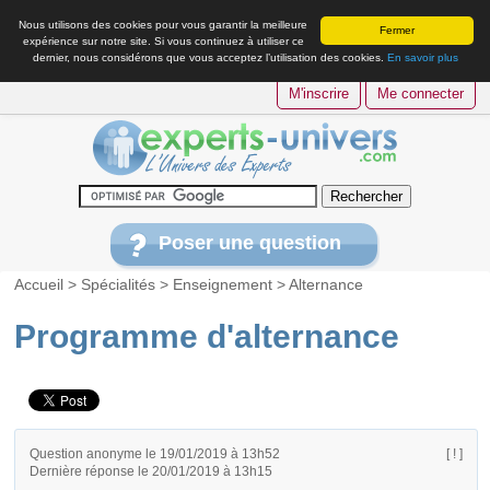
Nous utilisons des cookies pour vous garantir la meilleure
Fermer
expérience sur notre site. Si vous continuez à utiliser ce
dernier, nous considérons que vous acceptez l’utilisation des cookies.
En savoir plus
M'inscrire
Me connecter
Poser une question
Accueil
>
Spécialités
>
Enseignement
>
Alternance
Programme d'alternance
Question anonyme le 19/01/2019 à 13h52
[ ! ]
Dernière réponse le 20/01/2019 à 13h15