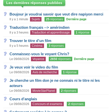
Les dernières réponses publiées
Boujour je voudrai savoir que veut dire napiyon merci
Il y a 1 minute
Sujets
25
réponses
Dernière page
Traduction français --> amérindien
Il y a 3 heures
Traduction et apprentissage
1
réponse
Trouver le titre d'un film
Il y a 5 heures
Cinéma
3
réponses
Connaissez-vous le voyant Chris?
Le 09/08/2026
Voyance
2650
réponses
Dernière page
Je veux voir le video du film
Le 09/08/2026
Avis de recherche
1
réponse
Je cherche un film don je ne connais ni le titre ni les
acteurs
Le 09/08/2026
MovieStarPlanet
2
réponses
Cours d'anglais
Le 09/08/2026
Concours et examens
2
réponses