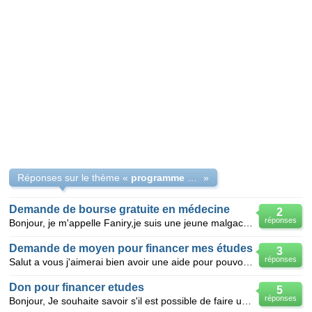
Réponses sur le thème «
programme d'alternance
»
Demande de bourse gratuite en médecine
2
réponses
Bonjour, je m'appelle Faniry,je suis une jeune malgache âgée de 18 ans qui vient d'obtenir mon diplô
Demande de moyen pour financer mes études
3
réponses
Salut a vous j'aimerai bien avoir une aide pour pouvoir continuer mes études a l'étranger.je veux bi
Don pour financer etudes
5
réponses
Bonjour, Je souhaite savoir s'il est possible de faire un appel aux dons afin de financer mes et