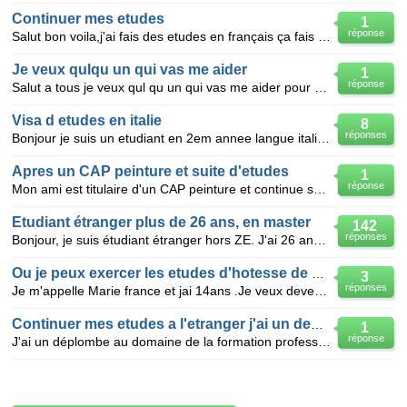
Continuer mes etudes
1
réponse
Salut bon voila,j'ai fais des etudes en français ça fais presque 6ans,j'ai pas reussi ma premiere
Je veux qulqu un qui vas me aider
1
réponse
Salut a tous je veux qul qu un qui vas me aider pour continuer mes etudes a l etranger je suis maro
Visa d etudes en italie
8
réponses
Bonjour je suis un etudiant en 2em annee langue italinne quel est le dossier a fournir afin de pours
Apres un CAP peinture et suite d'etudes
1
réponse
Mon ami est titulaire d'un CAP peinture et continue ses etudes pour etre décorateur. Il etait dans u
Etudiant étranger plus de 26 ans, en master
142
réponses
Bonjour, je suis étudiant étranger hors ZE. J'ai 26 ans cette année, on m'a dit je ne plus signer un
Ou je peux exercer les etudes d'hotesse de L'air?
3
réponses
Je m'appelle Marie france et jai 14ans .Je veux devenir Hotesse de l'air mais je cest pas ou sont le
Continuer mes etudes a l'etranger j'ai un deplome
1
réponse
J'ai un déplombe au domaine de la formation professionnelle spécialité la gestion des entreprise l’