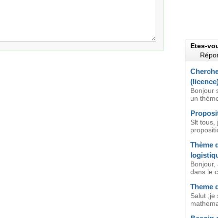
Etes-vo
Répon
Cherche
(licence
Bonjour 
un thème
Proposi
Slt tous,
proposit
Thème d
logistiq
Bonjour, 
dans le 
Theme d
Salut ;je
mathemat