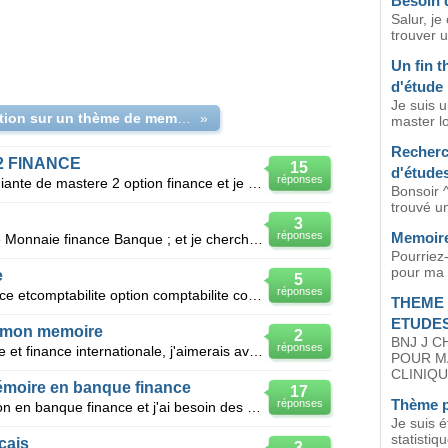
Besoin 
Salur, je
trouver 
Un fin t
d'étude
Je suis 
proposition sur un thème de memoire de fin de llic
»
master l
Recherc
2 FINANCE
15
d'études
réponses
Bonjour tout le monde, je suis etudiante de mastere 2 option finance et je cherche un theme pour le
Bonsoir 
trouvé u
3
réponses
Memoire
Bjr je suis etudiante en 3em année Monnaie finance Banque ; et je cherche un bon theme pour present
Pourriez
pour ma 
e
5
réponses
Je suis etudiante en master2 finance etcomptabilite option comptabilite controle audit je suis en fi
THEME 
ETUDE
e mon memoire
2
BNJ J 
réponses
Slt je suis etudiant en M2 economie et finance internationale, j'aimerais avoir une proposition de t
POUR M
CLINIQUE
moire en banque finance
17
Thème p
réponses
Salut je suis a la fin de ma formation en banque finance et j'ai besoin des propositions de thème de
Je suis 
statistiq
cais
3