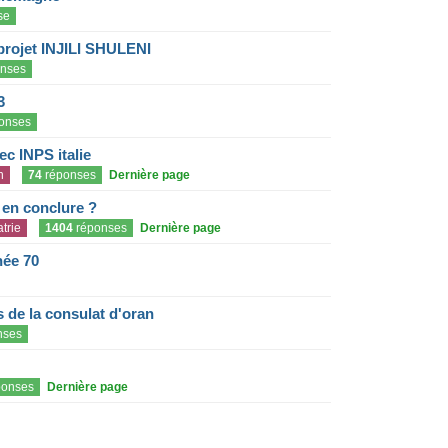
se
projet INJILI SHULENI
nses
3
onses
c INPS italie
n
74
réponses
Dernière page
e en conclure ?
trie
1404
réponses
Dernière page
née 70
de la consulat d'oran
nses
onses
Dernière page