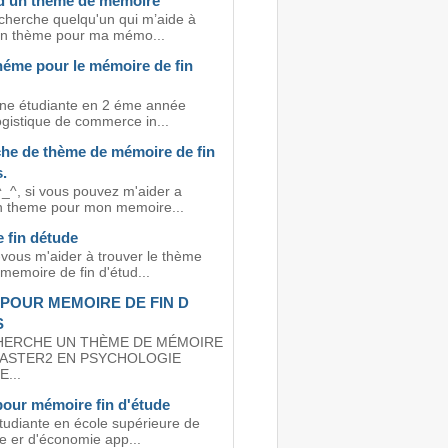
d'un thème de mémoire
 cherche quelqu'un qui m’aide à
un thème pour ma mémo...
héme pour le mémoire de fin
une étudiante en 2 éme année
ogistique de commerce in...
he de thème de mémoire de fin
.
^_^, si vous pouvez m'aider a
n theme pour mon memoire...
 fin détude
-vous m'aider à trouver le thème
memoire de fin d'étud...
POUR MEMOIRE DE FIN D
S
CHERCHE UN THÈME DE MÉMOIRE
ASTER2 EN PSYCHOLOGIE
...
our mémoire fin d'étude
étudiante en école supérieure de
ue er d'économie app...