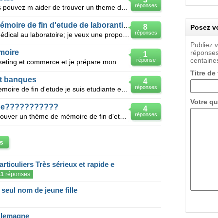
réponses
Je me demande seulement si vous pouvez m aider de trouver un theme de memoire de fin d etude spéci
Proposition d'un thème de mémoire de fin d'etude de laborantin medical
8
Posez vo
réponses
Bjr, je suis une étudiante au paramédical au laboratoire; je veux une proposition d'un thème de mémo
Publiez 
moire
réponses
1
centaines
réponse
Bjr je suis troisiéme annéé en marketing et commerce et je prépare mon mémoire de fin d'étude,pouvez
Titre de
t banques
4
réponses
Je cherche un theme pour mon memoire de fin d'etude je suis etudiante en finance et banques systeme
Votre qu
ude???????????
4
réponses
SLT svp vous pouvez m'aider de trouver un théme de mémoire de fin d'etude en licence français soit l
s
articuliers Très sérieux et rapide e
11
réponses
eul nom de jeune fille
llemagne