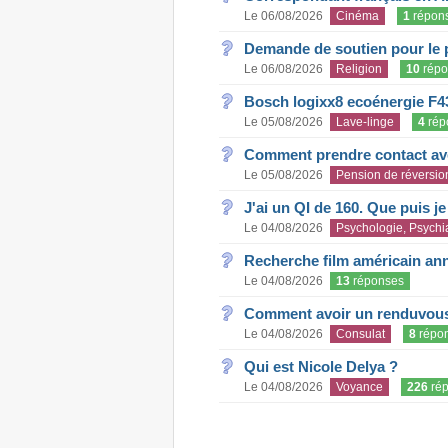
Le 06/08/2026
Cinéma
1
répon
Demande de soutien pour le 
Le 06/08/2026
Religion
10
répo
Bosch logixx8 ecoénergie F4
Le 05/08/2026
Lave-linge
4
rép
Comment prendre contact ave
Le 05/08/2026
Pension de réversio
J'ai un QI de 160. Que puis j
Le 04/08/2026
Psychologie, Psychia
Recherche film américain an
Le 04/08/2026
13
réponses
Comment avoir un renduvous 
Le 04/08/2026
Consulat
8
répo
Qui est Nicole Delya ?
Le 04/08/2026
Voyance
226
rép