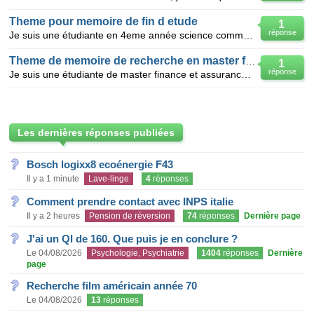
Theme pour memoire de fin d etude
1
réponse
Je suis une étudiante en 4eme année science commerciale, option marketing comme c'est ma dernières
Theme de memoire de recherche en master finance
1
réponse
Je suis une étudiante de master finance et assurance ,j'aime bien vous m'aider d'avoir un bon sujet
Les dernières réponses publiées
Bosch logixx8 ecoénergie F43
Il y a 1 minute
Lave-linge
4
réponses
Comment prendre contact avec INPS italie
Il y a 2 heures
Pension de réversion
74
réponses
Dernière page
J'ai un QI de 160. Que puis je en conclure ?
Le 04/08/2026
Psychologie, Psychiatrie
1404
réponses
Dernière
page
Recherche film américain année 70
Le 04/08/2026
13
réponses