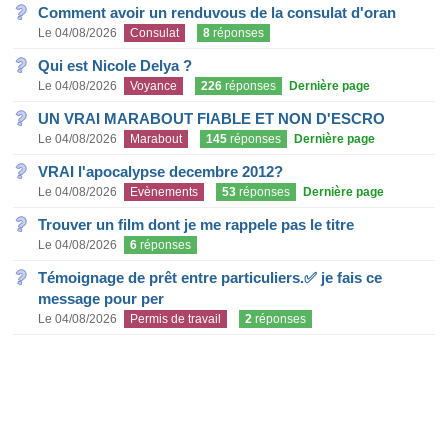
Comment avoir un renduvous de la consulat d'oran
Le 04/08/2026
Consulat
8
réponses
Qui est Nicole Delya ?
Le 04/08/2026
Voyance
226
réponses
Dernière page
UN VRAI MARABOUT FIABLE ET NON D'ESCRO
Le 04/08/2026
Marabout
145
réponses
Dernière page
VRAI l'apocalypse decembre 2012?
Le 04/08/2026
Evènements
53
réponses
Dernière page
Trouver un film dont je me rappele pas le titre
Le 04/08/2026
6
réponses
Témoignage de prêt entre particuliers.✅ je fais ce
message pour per
Le 04/08/2026
Permis de travail
2
réponses