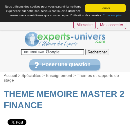
Nous utilisons des cookies pour vous garantir la meilleure
Fermer
expérience sur notre site. Si vous continuez à utiliser ce
dernier, nous considérons que vous acceptez l’utilisation des cookies.
En savoir plus
M'inscrire
Me connecter
Poser une question
Accueil
>
Spécialités
>
Enseignement
>
Thèmes et rapports de
stage
THEME MEMOIRE MASTER 2
FINANCE