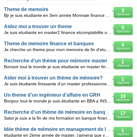
Theme de memoire
3
réponses
Bjr je suis etudiante en 3em année Monnaie finance Banque ; et je cherche un bon theme pour present
Aidez moi a trouver un theme
5
réponses
Je suis etudiante en master2 finance etcomptabilite option comptabilite controle audit je suis en fi
Theme de memoire finance et banques
4
réponses
Je cherche un theme pour mon memoire de fin d'etude je suis etudiante en finance et banques systeme
Recherche d'un thème pour mémoire master
1
réponse
Bonsoir tout le monde je suis étudiante en master finance et commerce international a l'université d
Aider moi à trouver un thème de mémoire?
1
réponse
Je suis étudiante finissante d'un master professionnel en banque-finance. S'il vous plait aidez moi
Un theme d'un ingénieur d'affaire en GRH
18
réponses
Bonjour tout le monde je suis étudiante en BBA a INSIM HMD et je cherche un thème pour ma mémoire de
Recherche d'un thème de mémoire en banque finance
17
réponses
Salut je suis a la fin de ma formation en banque finance et j'ai besoin des propositions de thème de
Idée thème de mémoire en management de la com d'entreprise
1
réponse
étudiante en 2ème année de master, j'aimerai que vous m'aidiez à trouver un thème pertinent pour mon