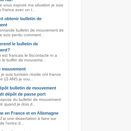
e vous expose ma situation je suis
 france avec un t...
 obtenir bulletin de
ent
emande bulletin de mouvement de
je suis perdu comment...
prend le bulletin de
ent?
est francais le tlscontacte m a
le bulltin de mouveme...
e mouvement
 je suis tunisien reside ont france
e 15 ANS je vou...
épôt bulletin de mouvement
att dépôt de passe port
 depose du bulletin de mouvement
lr quand je dois d...
e en France et en Allemagne
J'ai une dissertation à faire sur
 de l'entre d...