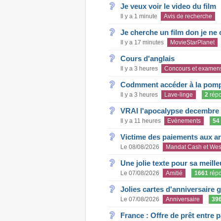
Je veux voir le video du film
Il y a 1 minute
Avis de recherche
Je cherche un film don je ne c
Il y a 17 minutes
MovieStarPlanet
Cours d'anglais
Il y a 3 heures
Concours et examen
Codmment accéder à la pom
Il y a 3 heures
Lave-linge
2
rép
VRAI l'apocalypse decembre
Il y a 11 heures
Evènements
54
Victime des paiements aux a
Le 08/08/2026
Mandat Cash et Wes
Une jolie texte pour sa meill
Le 07/08/2026
Amitié
1661
rép
Jolies cartes d'anniversaire 
Le 07/08/2026
Anniversaire
39
France : Offre de prêt entre p