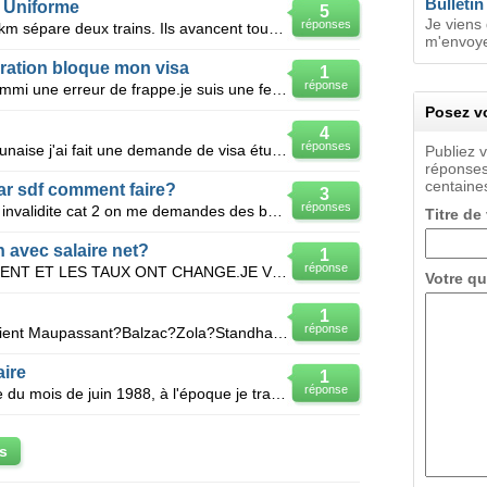
Bulletin
 Uniforme
5
Je viens
réponses
A 13 heures, une distance de 500 km sépare deux trains. Ils avancent tous les deux, d'un mouvement u
m'envoyer
ration bloque mon visa
1
réponse
Bonjour. je recommance car j'ai commi une erreur de frappe.je suis une femme marocaine mariee a mar
Posez vo
4
réponses
Je me nomme olga je suis camerounaise j'ai fait une demande de visa étudiant pour la belge depuis le
Publiez 
réponses
centaines
car sdf comment faire?
3
réponses
Bonjour on viens de me passer en invalidite cat 2 on me demandes des bulletin de salaires de 20ans e
Titre de
n avec salaire net?
1
réponse
JAI PA DE BULLETIN EN CE MOMENT ET LES TAUX ONT CHANGE.JE VEUX AVOIR MON BULLETIN POUR LE MOIS PRECE
Votre qu
1
réponse
A quel mouvement littéraire appartient Maupassant?Balzac?Zola?Standhal?Flaubert?
aire
1
réponse
Il me manque un bulletin de salaire du mois de juin 1988, à l'époque je travaillais aux chantier nav
s