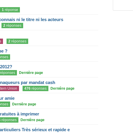
1
réponse
onnais ni le titre ni les acteurs
2
réponses
s
2
réponses
pe ?
onses
 2012?
réponses
Dernière page
rnaqueurs par mandat cash
tern Union
476
réponses
Dernière page
eur amie
onses
Dernière page
gratuites à imprimer
6
réponses
Dernière page
articuliers Très sérieux et rapide e