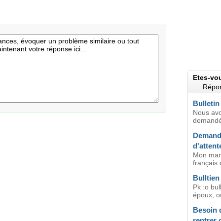
Etes-vo
Répon
Bulleti
Nous avo
demandé 
Demande 
d'attent
Mon mari
français 
Bulltie
Pk :o bu
époux, or
Besoin d
rentrer 