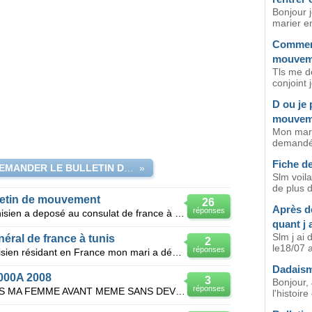
Bonjour j
marier en
Comment
mouvem
Tls me d
conjoint 
D ou je 
mouvem
Mon mari 
demandé 
Fiche d
A QUI DEMANDER LE BULLETIN DE MOUVEMENT EN FRANCE OU A TUNIS ?
»
Slm voila
de plus d
letin de mouvement
26
Après d
réponses
Bonjour le 26 janvier, mon mari tunisien a deposé au consulat de france à tunis le dossier de visa
quant j 
Slm j ai
ral de france à tunis
2
le18/07 a
réponses
Je suis tunisienne mariée à un tunisien résidant en France mon mari a déposé un dossier de regroupe
Dadaism
000A 2008
3
Bonjour, 
réponses
J ETAIS MARIER JE CONNAISSAIS MA FEMME AVANT MEME SANS DEVORCE ON ETAIT MARIER AVANT MON RETOUR EN F
l'histoire