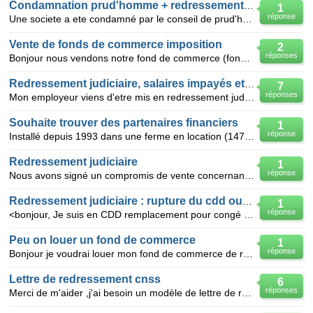
Condamnation prud'homme + redressement judiciaire
1
réponse
Une societe a ete condamné par le conseil de prud'homme au paiement d'indemnités à un salarié pour l
Vente de fonds de commerce imposition
2
réponses
Bonjour nous vendons notre fond de commerce (fond en nom propre) la vente de 74000 euros du fond es
Redressement judiciaire, salaires impayés et conges dûs
7
réponses
Mon employeur viens d'etre mis en redressement judiciaire. C'est une petite société familiale de BTP
Souhaite trouver des partenaires financiers
1
réponse
Installé depuis 1993 dans une ferme en location (147 hectares), je suis actuellement en redressement
Redressement judiciaire
1
réponse
Nous avons signé un compromis de vente concernant un terrain à batir. Alors que toutes les condition
Redressement judiciaire : rupture du cdd ou licenciement ?
1
réponse
<bonjour, Je suis en CDD remplacement pour congé d'adoption, donc sans terme précis si ce n'est le
Peu on louer un fond de commerce
1
réponse
Bonjour je voudrai louer mon fond de commerce de restauration rapide je ne suis pas propriétaire d
Lettre de redressement cnss
6
réponses
Merci de m'aider ,j'ai besoin un modèle de lettre de redressement