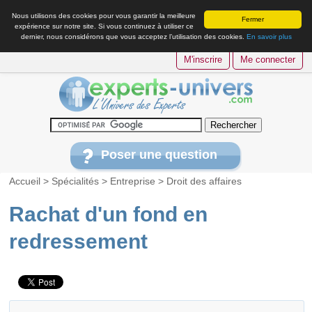
Nous utilisons des cookies pour vous garantir la meilleure
Fermer
expérience sur notre site. Si vous continuez à utiliser ce
dernier, nous considérons que vous acceptez l’utilisation des cookies.
En savoir plus
M'inscrire
Me connecter
Poser une question
Accueil
>
Spécialités
>
Entreprise
>
Droit des affaires
Rachat d'un fond en
redressement