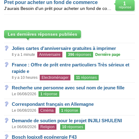
Pret pour acheter un fond de commerce
1
réponse
J'aurais Besoin d'un prêt pour acheter un fond de commerce qui vaut 68 000 € en sachant que je ne po
Les dernières réponses publiées
Jolies cartes d'anniversaire gratuites à imprimer
Il y a 1 minute
Anniversaire
396
réponses
Dernière page
France : Offre de prêt entre particuliers Très sérieux et
rapide e
Il y a 10 heures
Electroménager
11
réponses
Recherhe une personne avec seul nom de jeune fille
Le 06/08/2026
1
réponse
Correspondant français en Allemagne
Le 06/08/2026
Cinéma
1
réponse
Demande de soutien pour le projet INJILI SHULENI
Le 06/08/2026
Religion
10
réponses
Bosch logixx8 ecoénergie F43