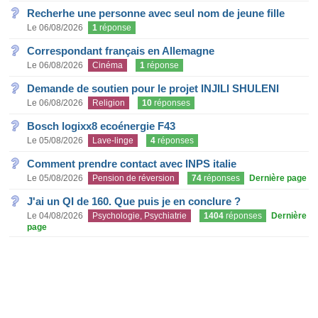
Recherhe une personne avec seul nom de jeune fille
Le 06/08/2026
1
réponse
Correspondant français en Allemagne
Le 06/08/2026
Cinéma
1
réponse
Demande de soutien pour le projet INJILI SHULENI
Le 06/08/2026
Religion
10
réponses
Bosch logixx8 ecoénergie F43
Le 05/08/2026
Lave-linge
4
réponses
Comment prendre contact avec INPS italie
Le 05/08/2026
Pension de réversion
74
réponses
Dernière page
J'ai un QI de 160. Que puis je en conclure ?
Le 04/08/2026
Psychologie, Psychiatrie
1404
réponses
Dernière
page