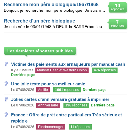
Recherche mon père biologique/1967/1968
10
réponses
Bonjour, je recherche mon père biologique. Je suis née le 28 mars 1968 à Lyon et ai été abandonnée.
Recherche d'un père biologique
7
réponses
Je suis née le 03/01/1948 à DEUIL la BARRE(banlieue parisienne): ma mère biologique s'appelait Simo
Les dernières réponses publiées
Victime des paiements aux arnaqueurs par mandat cash
Il y a 3 heures
Mandat Cash et Western Union
476
réponses
Dernière page
Une jolie texte pour sa meilleur amie
Le 07/08/2026
Amitié
1661
réponses
Dernière page
Jolies cartes d'anniversaire gratuites à imprimer
Le 07/08/2026
Anniversaire
396
réponses
Dernière page
France : Offre de prêt entre particuliers Très sérieux et
rapide e
Le 07/08/2026
Electroménager
11
réponses