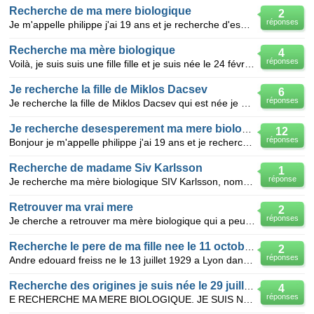
Recherche de ma mere biologique
2
réponses
Je m'appelle philippe j'ai 19 ans et je recherche d'esesperement ma mere nee a bernay le 15 mars 19
Recherche ma mère biologique
4
réponses
Voilà, je suis suis une fille fille et je suis née le 24 février 1995 à Casablanca. Je recherche ma
Je recherche la fille de Miklos Dacsev
6
réponses
Je recherche la fille de Miklos Dacsev qui est née je pense aux Pays-Bas à Utrecht en 1969,son père
Je recherche desesperement ma mere biologique
12
réponses
Bonjour je m'appelle philippe j'ai 19 ans et je recherche ma mere biologique elle s'appelle sylvie f
Recherche de madame Siv Karlsson
1
réponse
Je recherche ma mère biologique SIV Karlsson, nom de jeune-fille, nèe le 05 Août 1937, elle vivait l
Retrouver ma vrai mere
2
réponses
Je cherche a retrouver ma mère biologique qui a peut etre eu d'autres enfants apres moi, ou toute pe
Recherche le pere de ma fille nee le 11 octobre 1953.
2
réponses
Andre edouard freiss ne le 13 juillet 1929 a Lyon dans le rhône . nous nous sommes maries le 5 mai 1
Recherche des origines je suis née le 29 juillet 1948
4
réponses
E RECHERCHE MA MERE BIOLOGIQUE. JE SUIS NEE LE 29 JUILLET 1948 à TOULOUSE, j'ai été adoptée tout de