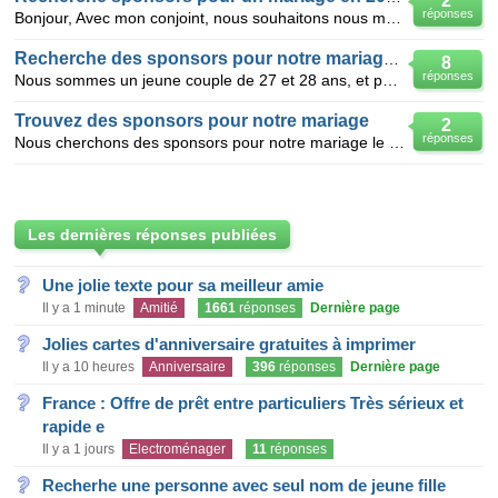
2
réponses
Bonjour, Avec mon conjoint, nous souhaitons nous marier l'année prochaine et faire cela comme il s
Recherche des sponsors pour notre mariage 02/2012
8
réponses
Nous sommes un jeune couple de 27 et 28 ans, et parents d'une petite fille de 2 ans et demie. Nou
Trouvez des sponsors pour notre mariage
2
réponses
Nous cherchons des sponsors pour notre mariage le 10/09/11 .................. ils nous arrivent trop
Les dernières réponses publiées
Une jolie texte pour sa meilleur amie
Il y a 1 minute
Amitié
1661
réponses
Dernière page
Jolies cartes d'anniversaire gratuites à imprimer
Il y a 10 heures
Anniversaire
396
réponses
Dernière page
France : Offre de prêt entre particuliers Très sérieux et
rapide e
Il y a 1 jours
Electroménager
11
réponses
Recherhe une personne avec seul nom de jeune fille