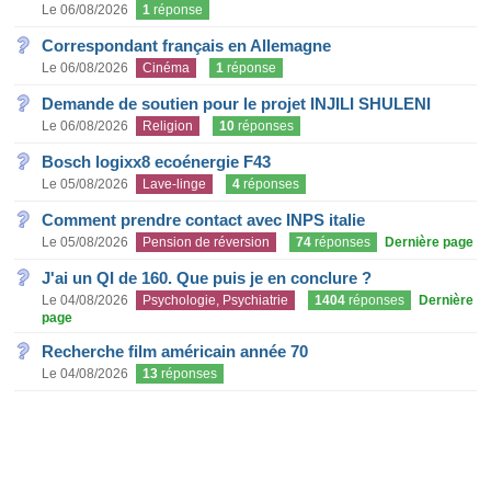
Le 06/08/2026
1
réponse
Correspondant français en Allemagne
Le 06/08/2026
Cinéma
1
réponse
Demande de soutien pour le projet INJILI SHULENI
Le 06/08/2026
Religion
10
réponses
Bosch logixx8 ecoénergie F43
Le 05/08/2026
Lave-linge
4
réponses
Comment prendre contact avec INPS italie
Le 05/08/2026
Pension de réversion
74
réponses
Dernière page
J'ai un QI de 160. Que puis je en conclure ?
Le 04/08/2026
Psychologie, Psychiatrie
1404
réponses
Dernière
page
Recherche film américain année 70
Le 04/08/2026
13
réponses