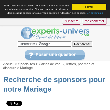
Nous utilisons des cookies pour vous garantir la meilleure
Fermer
expérience sur notre site. Si vous continuez à utiliser ce
dernier, nous considérons que vous acceptez l’utilisation des cookies.
En savoir plus
M'inscrire
Me connecter
Poser une question
Accueil
>
Spécialités
>
Cartes de voeux, lettres, poèmes et
discours
>
Mariage
Recherche de sponsors pour
notre Mariage