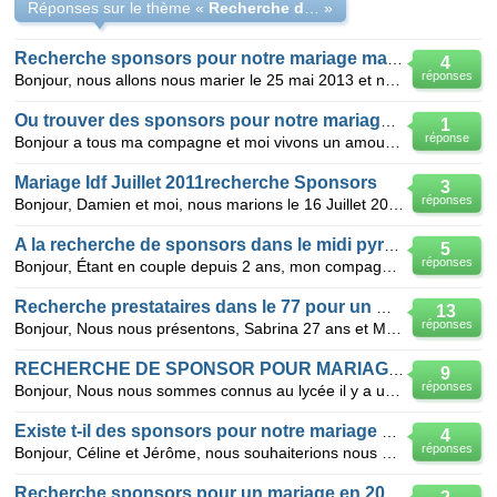
Réponses sur le thème «
Recherche de sponsors pour notre Mariage
»
Recherche sponsors pour notre mariage mai 2013
4
réponses
Bonjour, nous allons nous marier le 25 mai 2013 et nous sommes a la recherche de sponsors: photogra
Ou trouver des sponsors pour notre mariage sur toulouse?
1
réponse
Bonjour a tous ma compagne et moi vivons un amour passionnel et solide, nous avons 2 enfant nous so
Mariage Idf Juillet 2011recherche Sponsors
3
réponses
Bonjour, Damien et moi, nous marions le 16 Juillet 2011 à Fontainebleau (77-Seine et Marne) lors
A la recherche de sponsors dans le midi pyrenee
5
réponses
Bonjour, Étant en couple depuis 2 ans, mon compagnon et moi 25 et 27 ans , nous avons décider de
Recherche prestataires dans le 77 pour un mariage sponsorisé
13
réponses
Bonjour, Nous nous présentons, Sabrina 27 ans et Mickael 28 ans et nous résidons dans la seine et m
RECHERCHE DE SPONSOR POUR MARIAGE EN SARTHE 2011
9
réponses
Bonjour, Nous nous sommes connus au lycée il y a un plus de 11 ans que nous sommes en couple. Nou
Existe t-il des sponsors pour notre mariage ???
4
réponses
Bonjour, Céline et Jérôme, nous souhaiterions nous marier début juin 2011 dans la région de saint ma
Recherche sponsors pour un mariage en 2011 en seine-maritime