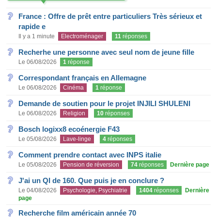
France : Offre de prêt entre particuliers Très sérieux et
rapide e
Il y a 1 minute
Electroménager
11
réponses
Recherhe une personne avec seul nom de jeune fille
Le 06/08/2026
1
réponse
Correspondant français en Allemagne
Le 06/08/2026
Cinéma
1
réponse
Demande de soutien pour le projet INJILI SHULENI
Le 06/08/2026
Religion
10
réponses
Bosch logixx8 ecoénergie F43
Le 05/08/2026
Lave-linge
4
réponses
Comment prendre contact avec INPS italie
Le 05/08/2026
Pension de réversion
74
réponses
Dernière page
J'ai un QI de 160. Que puis je en conclure ?
Le 04/08/2026
Psychologie, Psychiatrie
1404
réponses
Dernière
page
Recherche film américain année 70