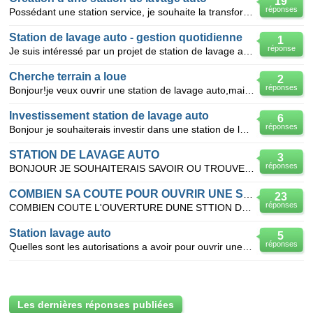
19
réponses
Possédant une station service, je souhaite la transformé en station de lavage auto
Station de lavage auto - gestion quotidienne
1
réponse
Je suis intéressé par un projet de station de lavage auto haute pression en parallèle de mes activit
Cherche terrain a loue
2
réponses
Bonjour!je veux ouvrir une station de lavage auto,mais j trouve pas un terrain pour louer...est-que
Investissement station de lavage auto
6
réponses
Bonjour je souhaiterais investir dans une station de lavage auto rouleaux + haute pression je vo
STATION DE LAVAGE AUTO
3
réponses
BONJOUR JE SOUHAITERAIS SAVOIR OU TROUVER UNE STATION DE LAVAGE CECCATO DANS 91 OU LES ALENTOURS...M
COMBIEN SA COUTE POUR OUVRIR UNE STATION DE LAVAGE AUTO
23
réponses
COMBIEN COUTE L'OUVERTURE DUNE STTION DE LAVAGE AUTO SANS CONTE L'ACHAT DU TERRAIN...
Station lavage auto
5
réponses
Quelles sont les autorisations a avoir pour ouvrir une station de lavage?
Les dernières réponses publiées