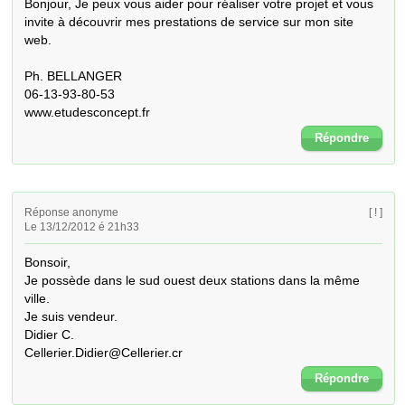
Bonjour, Je peux vous aider pour réaliser votre projet et vous 
invite à découvrir mes prestations de service sur mon site 
web.

Ph. BELLANGER

06-13-93-80-53

www.etudesconcept.fr
Répondre
Réponse anonyme
[ ! ]
Le 13/12/2012 é 21h33
Bonsoir,

Je possède dans le sud ouest deux stations dans la même 
ville.

Je suis vendeur.

Didier C. 

Cellerier.Didier@Cellerier.cr
Répondre