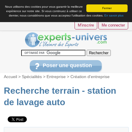
Nous utilisons des cookies pour vous garantir la meilleure
Fermer
expérience sur notre site. Si vous continuez à utiliser ce
dernier, nous considérons que vous acceptez l’utilisation des cookies.
En savoir plus
M'inscrire
Me connecter
Poser une question
Accueil
>
Spécialités
>
Entreprise
>
Création d'entreprise
Recherche terrain - station
de lavage auto