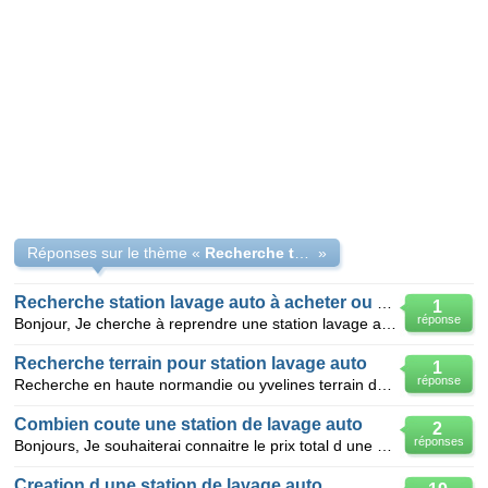
Réponses sur le thème «
Recherche terrain - station de lavage auto
»
Recherche station lavage auto à acheter ou terrain
1
réponse
Bonjour, Je cherche à reprendre une station lavage auto à acheter ou un terrain.dans le departement
Recherche terrain pour station lavage auto
1
réponse
Recherche en haute normandie ou yvelines terrain de 1000 m2 mini pour creation station de lavage aut
Combien coute une station de lavage auto
2
réponses
Bonjours, Je souhaiterai connaitre le prix total d une station de lavage terrain compris et sans le
Creation d une station de lavage auto