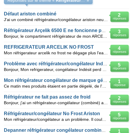
Réponses sur le thème «
Refigérateur combiné congélateur Arcelik no frost
»
Défaut ariston combiné
2
réponses
J'ai un combiné réfrigérateur/congélateur ariston neuf (acheté il y a15 jours). Le probléme c'est qu
Réfrigérateur Arçelik 6500 E ne foncionne pas normalement
3
réponses
Bonjour, le compartiment réfrigérateur de mon ARCELIK NCA 6500 E ne fonctionne pas de façon normale
REFRIGERATEUR ARCELIK NO FROST
4
réponses
Mon réfrigerateur arcelik no frost ne dégage plus l'eau du dégivrage automatique dans le plateau qu
Problème avec réfrigérateur/congélateur Indesit
5
réponses
Bonjour, Mon refrigerateur, congélateur Indésit perd de l'eau et ne fait plus de froid. Il a au moi
Mon réfrigérateur congélateur de marque général é
1
réponse
Ce matin mes produits étaient en partie dégelé, de l'eau avait coulé le compartiments congélateur ét
Réfrigérateur ne fait pas assez de froid
2
réponses
Bonjour, j'ai un réfrigérateur-congélateur (combiné) avec congélateur en bas. Il a tout juste 5 ans
Réfrigérateur/congélateur No Frost Ariston
5
réponses
Mon réfrigérateur/congélateur a un problème. Il coule dans le réfrigérateur par la grille qui se tro
Depanner réfrigérateur congélateur combiné ARISTON
1