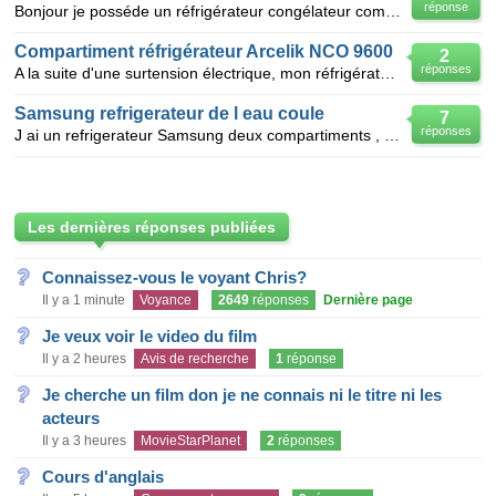
réponse
Bonjour je posséde un réfrigérateur congélateur combiné ARISTON depuis 2 ans . ces derniers jours i
Compartiment réfrigérateur Arcelik NCO 9600
2
réponses
A la suite d'une surtension électrique, mon réfrigérateur ARCELIK NCO 9600 a été endommagé et répar
Samsung refrigerateur de l eau coule
7
réponses
J ai un refrigerateur Samsung deux compartiments , cela fait plusieurs fois que je trouve de l eau s
Les dernières réponses publiées
Connaissez-vous le voyant Chris?
Il y a 1 minute
Voyance
2649
réponses
Dernière page
Je veux voir le video du film
Il y a 2 heures
Avis de recherche
1
réponse
Je cherche un film don je ne connais ni le titre ni les
acteurs
Il y a 3 heures
MovieStarPlanet
2
réponses
Cours d'anglais