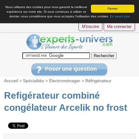
Nous utilisons des cookies pour vous garantir la meilleure
Fermer
expérience sur notre site. Si vous continuez à utiliser ce
dernier, nous considérons que vous acceptez l’utilisation des cookies.
En savoir plus
M'inscrire
Me connecter
Poser une question
Accueil
>
Spécialités
>
Electroménager
>
Réfrigérateur
Refigérateur combiné
congélateur Arcelik no frost