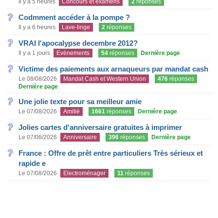
Il y a 5 heures
Concours et examens
2
réponses
Codmment accéder à la pompe ?
Il y a 6 heures
Lave-linge
2
réponses
VRAI l'apocalypse decembre 2012?
Il y a 1 jours
Evènements
54
réponses
Dernière page
Victime des paiements aux arnaqueurs par mandat cash
Le 08/08/2026
Mandat Cash et Western Union
476
réponses
Dernière page
Une jolie texte pour sa meilleur amie
Le 07/08/2026
Amitié
1661
réponses
Dernière page
Jolies cartes d'anniversaire gratuites à imprimer
Le 07/08/2026
Anniversaire
396
réponses
Dernière page
France : Offre de prêt entre particuliers Très sérieux et
rapide e
Le 07/08/2026
Electroménager
11
réponses