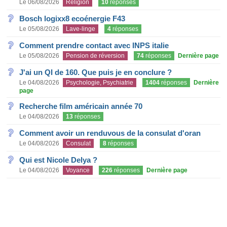
Le 06/08/2026
Religion
10
réponses
Bosch logixx8 ecoénergie F43
Le 05/08/2026
Lave-linge
4
réponses
Comment prendre contact avec INPS italie
Le 05/08/2026
Pension de réversion
74
réponses
Dernière page
J'ai un QI de 160. Que puis je en conclure ?
Le 04/08/2026
Psychologie, Psychiatrie
1404
réponses
Dernière
page
Recherche film américain année 70
Le 04/08/2026
13
réponses
Comment avoir un renduvous de la consulat d'oran
Le 04/08/2026
Consulat
8
réponses
Qui est Nicole Delya ?
Le 04/08/2026
Voyance
226
réponses
Dernière page