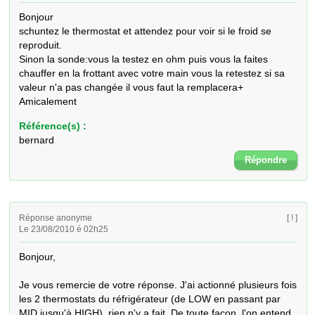
Bonjour

schuntez le thermostat et attendez pour voir si le froid se 
reproduit.

Sinon la sonde:vous la testez en ohm puis vous la faites 
chauffer en la frottant avec votre main vous la retestez si sa 
valeur n'a pas changée il vous faut la remplacera+ 
Amicalement
Référence(s) :
bernard
Répondre
Réponse anonyme
[ ! ]
Le 23/08/2010 é 02h25
Bonjour,

Je vous remercie de votre réponse. J'ai actionné plusieurs fois 
les 2 thermostats du réfrigérateur (de LOW en passant par 
MID jusqu'à HIGH), rien n'y a fait. De toute façon, l'on entend 