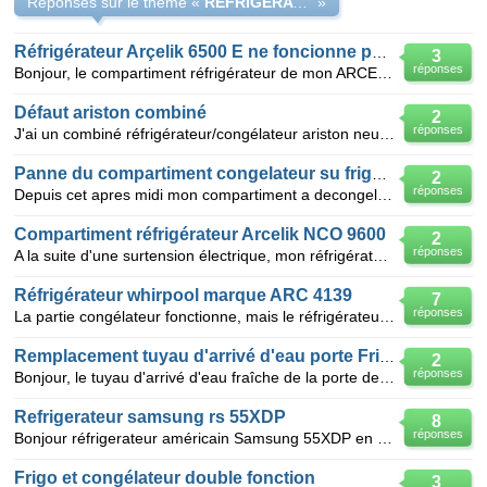
Réponses sur le thème «
REFRIGERATEUR DAEWO QUI NE REFROIDIT PLUS
»
Réfrigérateur Arçelik 6500 E ne foncionne pas normalement
3
réponses
Bonjour, le compartiment réfrigérateur de mon ARCELIK NCA 6500 E ne fonctionne pas de façon normale
Défaut ariston combiné
2
réponses
J'ai un combiné réfrigérateur/congélateur ariston neuf (acheté il y a15 jours). Le probléme c'est qu
Panne du compartiment congelateur su frigo americain lg
2
réponses
Depuis cet apres midi mon compartiment a decongele le panneau de commande fonctionne et le compartim
Compartiment réfrigérateur Arcelik NCO 9600
2
réponses
A la suite d'une surtension électrique, mon réfrigérateur ARCELIK NCO 9600 a été endommagé et répar
Réfrigérateur whirpool marque ARC 4139
7
réponses
La partie congélateur fonctionne, mais le réfrigérateur ne refroidit plus bien qu'il soit au maximu
Remplacement tuyau d'arrivé d'eau porte Frigo Daewo FRS-2011
2
réponses
Bonjour, le tuyau d'arrivé d'eau fraîche de la porte de mon réfrigérateur est coupé.je doit le rempl
Refrigerateur samsung rs 55XDP
8
réponses
Bonjour réfrigerateur américain Samsung 55XDP en panne.Le compartiment non congélateur ne refroidit
Frigo et congélateur double fonction
3