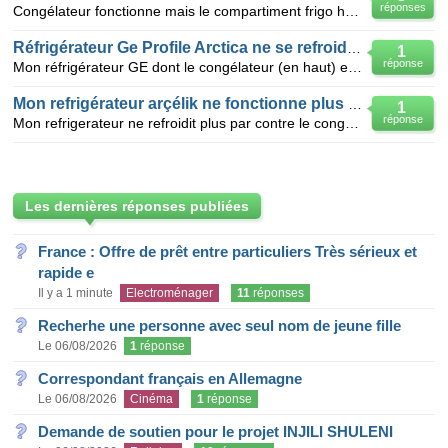
réponses
Congélateur fonctionne mais le compartiment frigo hors service ne refroidi plus
Réfrigérateur Ge Profile Arctica ne se refroidit plus.
1
réponse
Mon réfrigérateur GE dont le congélateur (en haut) et frigidaire (en bas) ne se refroidit plus Le c
Mon refrigérateur arçélik ne fonctionne plus normalement
1
réponse
Mon refrigerateur ne refroidit plus par contre le congélateur fonctionne mais refroidit legerement
Les dernières réponses publiées
France : Offre de prêt entre particuliers Très sérieux et
rapide e
Il y a 1 minute
Electroménager
11
réponses
Recherhe une personne avec seul nom de jeune fille
Le 06/08/2026
1
réponse
Correspondant français en Allemagne
Le 06/08/2026
Cinéma
1
réponse
Demande de soutien pour le projet INJILI SHULENI