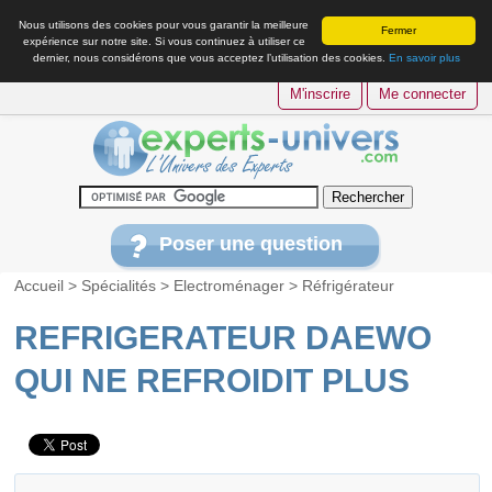
Nous utilisons des cookies pour vous garantir la meilleure
Fermer
expérience sur notre site. Si vous continuez à utiliser ce
dernier, nous considérons que vous acceptez l’utilisation des cookies.
En savoir plus
M'inscrire
Me connecter
Poser une question
Accueil
>
Spécialités
>
Electroménager
>
Réfrigérateur
REFRIGERATEUR DAEWO
QUI NE REFROIDIT PLUS