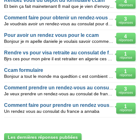
Rendez vous du depot du formulaire ccam
4
réponses
Et bein ça fait mainetenant 8 mail que je vien d'envoyé au consulat de france en algerie pour l'obte
Comment faire pour obtenir un rendez-vous au consulat
3
réponses
Je voudrais avoir un rendez-vous au consulat pour des dossiers que j'avais déposé il a de cela trois
Pour avoir un rendez vous pour le ccam
4
réponses
Bonjour je m apelle daniele je voulais savoir ccomment obtenir un rendez vous pour le ccam au con
Rendre vs pour visa retraite au consulat de france
1
réponse
Bjrs ces pour mon père il est retraiter en algerie ces pour obtenir un rendez vs au consulat de F
Ccam formulaire
1
réponse
Bonjour a tout le monde ma quedtion c est combient la duree pour avoir un rendez vous au consulat ca
Comment prendre un rendez-vous au consulat
3
réponses
Je veux prendre un rendez-vous au consulat de france a alger ,jai tout essaier mais y'as r
Comment faire pour prendre un rendez vous au consulat du fra
1
réponse
Un rendez vous au consulat du france a annaba
Les dernières réponses publiées