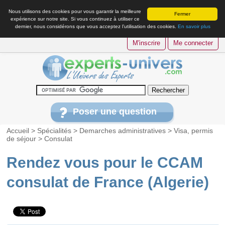
Nous utilisons des cookies pour vous garantir la meilleure
Fermer
expérience sur notre site. Si vous continuez à utiliser ce
dernier, nous considérons que vous acceptez l’utilisation des cookies.
En savoir plus
M'inscrire
Me connecter
Poser une question
Accueil
>
Spécialités
>
Demarches administratives
>
Visa, permis
de séjour
>
Consulat
Rendez vous pour le CCAM
consulat de France (Algerie)