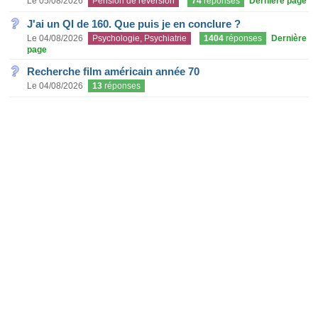
Le 05/08/2026
Pension de réversion
74
réponses
Dernière page
J'ai un QI de 160. Que puis je en conclure ?
Le 04/08/2026
Psychologie, Psychiatrie
1404
réponses
Dernière
page
Recherche film américain année 70
Le 04/08/2026
13
réponses