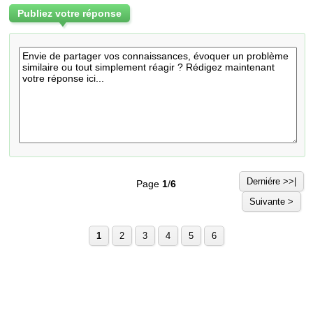
Publiez votre réponse
Derniére >>|
Page
1
/
6
Suivante >
1
2
3
4
5
6