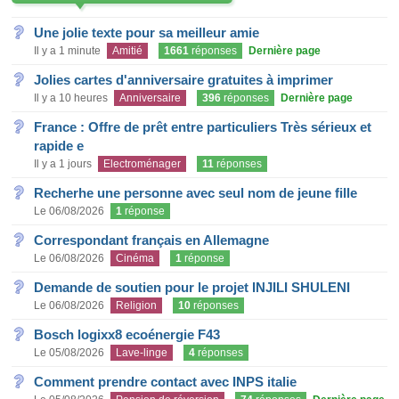
Une jolie texte pour sa meilleur amie
Il y a 1 minute
Amitié
1661
réponses
Dernière page
Jolies cartes d'anniversaire gratuites à imprimer
Il y a 10 heures
Anniversaire
396
réponses
Dernière page
France : Offre de prêt entre particuliers Très sérieux et
rapide e
Il y a 1 jours
Electroménager
11
réponses
Recherhe une personne avec seul nom de jeune fille
Le 06/08/2026
1
réponse
Correspondant français en Allemagne
Le 06/08/2026
Cinéma
1
réponse
Demande de soutien pour le projet INJILI SHULENI
Le 06/08/2026
Religion
10
réponses
Bosch logixx8 ecoénergie F43
Le 05/08/2026
Lave-linge
4
réponses
Comment prendre contact avec INPS italie