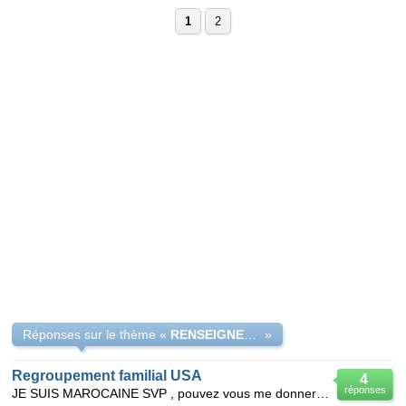
1
2
Réponses sur le thème «
RENSEIGNEMENT A/S VISA REGROUPEMENT FAMILIAL ART 40
»
Regroupement familial USA
4
réponses
JE SUIS MAROCAINE SVP , pouvez vous me donner des éclaircissements au sujet de visa regroupement f