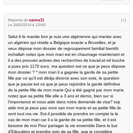
naima31
Réponse de
[ ! ]
Le 26/03/2014 é 12h30
Salut tt le mande bon je suis une algérienne qui mariée avec 
un algérien qui réside a Belgique exacte a Bruxelles, et je 
veux dépose mon dossier de regroupement familial bientôt 
inchallah notez que mon mari est en chaumage maintenant et 
il a des preuves actives des recherches de travail,et eil touche 
a puex prix 1170 euro, ma question est ce que je peux dèpose 
mon dossier ? * mon mari il a gagnée la garde de sa petite 
fille par ce qu'il est dèdja divorcé avec son exte, le question 
que je pause:est ce que je peux rejoindre la garde définitive 
de la petite fille de mon marie Qui a été gagné par mon marie 
notez que sa petite fille elle a 3 ans et demis, bien sur si 
l'importance et nous aide dans notre demande de visa? svp 
aide moi je peux pas vivre san mon marie et sa petite fille.ils 
sont tout ma vie. Est-il possible de prendre en compte la le 
cas de mon mari car il a la garde de sa petite fille, et il est 
besoine de moi Pour partager la vie ensemble Dans le but 
d'Education et prendre soin de sa fille, que je considère 