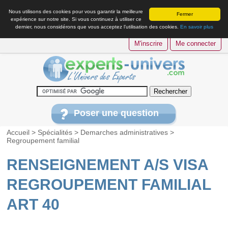
Nous utilisons des cookies pour vous garantir la meilleure
Fermer
expérience sur notre site. Si vous continuez à utiliser ce
dernier, nous considérons que vous acceptez l’utilisation des cookies.
En savoir plus
M'inscrire
Me connecter
Poser une question
Accueil
>
Spécialités
>
Demarches administratives
>
Regroupement familial
RENSEIGNEMENT A/S VISA
REGROUPEMENT FAMILIAL
ART 40