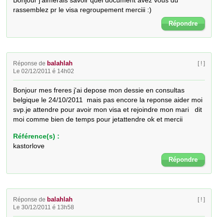
Bonjour j'aimerais savoir quel document avez vous du 
rassemblez pr le visa regroupement merciii :)
Répondre
balahlah
Réponse de
[ ! ]
Le 02/12/2011 é 14h02
Bonjour mes freres j'ai depose mon dessie en consultas 
belgique le 24/10/2011  mais pas encore la reponse aider moi 
svp.je attendre pour avoir mon visa et rejoindre mon mari   dit 
moi comme bien de temps pour jetattendre ok et mercii
Référence(s) :
kastorlove
Répondre
balahlah
Réponse de
[ ! ]
Le 30/12/2011 é 13h58