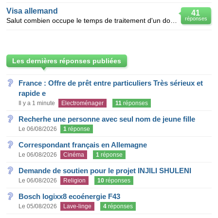
Visa allemand
41
réponses
Salut combien occupe le temps de traitement d'un dossier de visa regroupement familial en allemag
Les dernières réponses publiées
France : Offre de prêt entre particuliers Très sérieux et
rapide e
Il y a 1 minute
Electroménager
11
réponses
Recherhe une personne avec seul nom de jeune fille
Le 06/08/2026
1
réponse
Correspondant français en Allemagne
Le 06/08/2026
Cinéma
1
réponse
Demande de soutien pour le projet INJILI SHULENI
Le 06/08/2026
Religion
10
réponses
Bosch logixx8 ecoénergie F43
Le 05/08/2026
Lave-linge
4
réponses