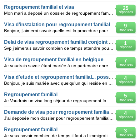
Regroupement familial et visa
25
réponses
Mon mari a deposé un dossier de regroupement familial et j'aimerai savoir si je peux demander un vis
Visa d'instalation pour regroupement familial
9
réponses
Bonjour, j'aimerai savoir quelle est la procedure pour la demande de visa d'instalation pour regr
Delai de visa regroupement familial conjoint belge
1
réponse
Svp j'aimerais savoir combien de temps attendre pour avoir une reponse favorable pour une visa regro
Visa de regroupement familial en belgique
7
réponses
Je voudrais savoir étant mariée à un partenaire enregistré en belgique le temps d'attente après le d
Visa d'etude et regroupement familial... possible?
4
réponses
Bonjour, je suis mariée avec quelqu'un qui reside en france et travaille labas ou moi je veux bien
Regroupement familial
5
réponses
Je Voudrais un visa long séjour de regroupement familial pour rejoindre mon épouse en france,qu'elle
Demande de visa pour regroupement familial avec mon mari
4
réponses
J'ai deposée mon dossier pour regroupement familiale au nom de Mme BOUMALEK Hanane ,le 02/03/2011 c
Regroupement familial
3
réponses
Je veux savoir combien de temps il faut a l immigration americaine pour me repondre si je depose un