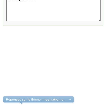
Réponses sur le thème «
resiliation canal sat et canal +
»