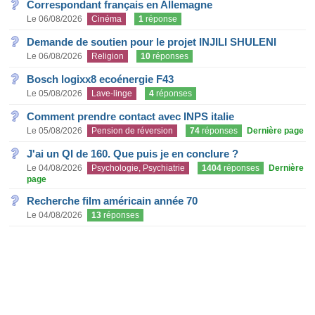
Correspondant français en Allemagne
Le 06/08/2026
Cinéma
1
réponse
Demande de soutien pour le projet INJILI SHULENI
Le 06/08/2026
Religion
10
réponses
Bosch logixx8 ecoénergie F43
Le 05/08/2026
Lave-linge
4
réponses
Comment prendre contact avec INPS italie
Le 05/08/2026
Pension de réversion
74
réponses
Dernière page
J'ai un QI de 160. Que puis je en conclure ?
Le 04/08/2026
Psychologie, Psychiatrie
1404
réponses
Dernière
page
Recherche film américain année 70
Le 04/08/2026
13
réponses