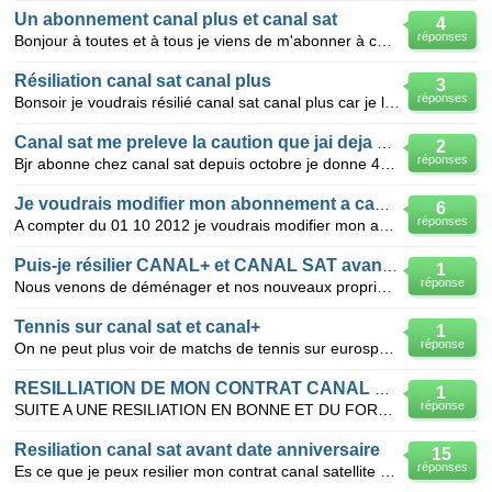
Un abonnement canal plus et canal sat
4
réponses
Bonjour à toutes et à tous je viens de m'abonner à canal sat par le biais de ma freebox (offre à
Résiliation canal sat canal plus
3
réponses
Bonsoir je voudrais résilié canal sat canal plus car je l'ais par orange et en plus sans parabole ca
Canal sat me preleve la caution que jai deja payee
2
réponses
Bjr abonne chez canal sat depuis octobre je donne 40 euros de caution a linstallatteur de canal sat
Je voudrais modifier mon abonnement a canal sat
6
réponses
A compter du 01 10 2012 je voudrais modifier mon abonnement a canal sat je voudrais annuler canal
Puis-je résilier CANAL+ et CANAL SAT avant la date
1
réponse
Nous venons de déménager et nos nouveaux propriétaire refusent que nous installions la parabole (mai
Tennis sur canal sat et canal+
1
réponse
On ne peut plus voir de matchs de tennis sur eurosport ou sport + ou canal + sports; Pourquoi?
RESILLIATION DE MON CONTRAT CANAL SATELITE
1
réponse
SUITE A UNE RESILIATION EN BONNE ET DU FORME DONT JE POSSEDE TOUTES CERTIFICATION . RESILIATION EN
Resiliation canal sat avant date anniversaire
15
réponses
Es ce que je peux resilier mon contrat canal satellite avant ma date anniversaire