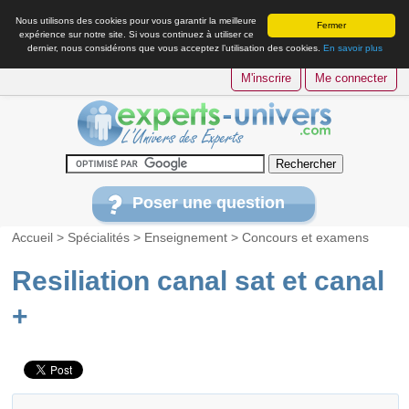
Nous utilisons des cookies pour vous garantir la meilleure
Fermer
expérience sur notre site. Si vous continuez à utiliser ce
dernier, nous considérons que vous acceptez l’utilisation des cookies.
En savoir plus
M'inscrire
Me connecter
Poser une question
Accueil
>
Spécialités
>
Enseignement
>
Concours et examens
Resiliation canal sat et canal
+