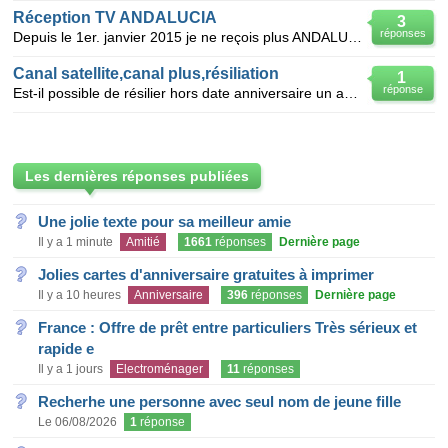
Réception TV ANDALUCIA
3
réponses
Depuis le 1er. janvier 2015 je ne reçois plus ANDALUCIA sur le canal 420 de canal sat, quelqu'un a-t
Canal satellite,canal plus,résiliation
1
réponse
Est-il possible de résilier hors date anniversaire un abonnement canal satellite et canal plus. Je c
Les dernières réponses publiées
Une jolie texte pour sa meilleur amie
Il y a 1 minute
Amitié
1661
réponses
Dernière page
Jolies cartes d'anniversaire gratuites à imprimer
Il y a 10 heures
Anniversaire
396
réponses
Dernière page
France : Offre de prêt entre particuliers Très sérieux et
rapide e
Il y a 1 jours
Electroménager
11
réponses
Recherhe une personne avec seul nom de jeune fille
Le 06/08/2026
1
réponse