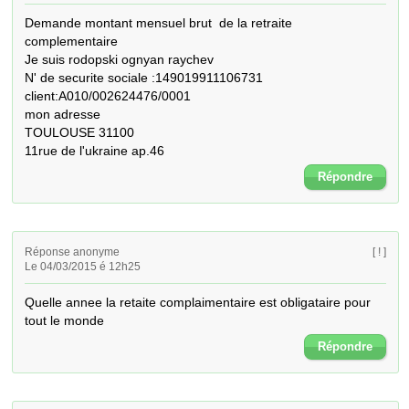
Demande montant mensuel brut  de la retraite 
complementaire 

Je suis rodopski ognyan raychev 

N' de securite sociale :149019911106731

client:A010/002624476/0001

mon adresse

TOULOUSE 31100

11rue de l'ukraine ap.46
Répondre
Réponse anonyme
[ ! ]
Le 04/03/2015 é 12h25
Quelle annee la retaite complaimentaire est obligataire pour 
tout le monde
Répondre