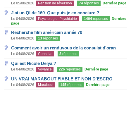
Le 05/08/2026
Pension de réversion
74
réponses
Dernière page
J'ai un QI de 160. Que puis je en conclure ?
Le 04/08/2026
Psychologie, Psychiatrie
1404
réponses
Dernière
page
Recherche film américain année 70
Le 04/08/2026
13
réponses
Comment avoir un renduvous de la consulat d'oran
Le 04/08/2026
Consulat
8
réponses
Qui est Nicole Delya ?
Le 04/08/2026
Voyance
226
réponses
Dernière page
UN VRAI MARABOUT FIABLE ET NON D'ESCRO
Le 04/08/2026
Marabout
145
réponses
Dernière page