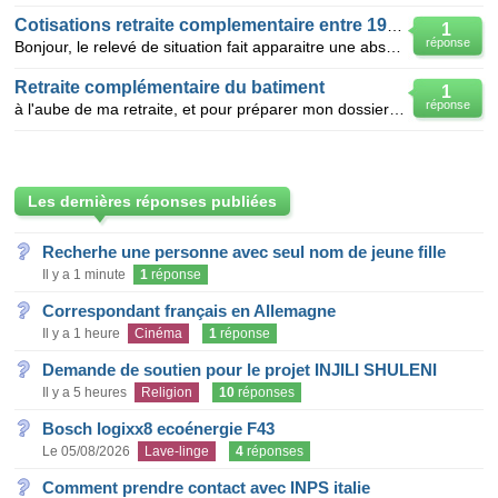
Cotisations retraite complementaire entre 1979 et 1984
1
réponse
Bonjour, le relevé de situation fait apparaitre une absence de points de retraite complémentaire ARR
Retraite complémentaire du batiment
1
réponse
à l'aube de ma retraite, et pour préparer mon dossier de retraite complémentaire, ayant travaillé da
Les dernières réponses publiées
Recherhe une personne avec seul nom de jeune fille
Il y a 1 minute
1
réponse
Correspondant français en Allemagne
Il y a 1 heure
Cinéma
1
réponse
Demande de soutien pour le projet INJILI SHULENI
Il y a 5 heures
Religion
10
réponses
Bosch logixx8 ecoénergie F43
Le 05/08/2026
Lave-linge
4
réponses
Comment prendre contact avec INPS italie