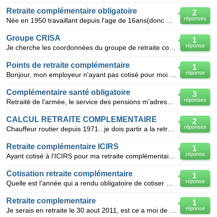
Retraite complémentaire obligatoire
2
réponses
Née en 1950 travaillant depuis l'age de 16ans(donc depuis 1966), je ne suis affiliée à une retraite
Groupe CRISA
1
réponse
Je cherche les coordonnées du groupe de retraite complémentaire qui a "repris" le groupe CRISA : cai
Points de retraite complémentaire
1
réponse
Bonjour, mon employeur n'ayant pas cotisé pour moi durant la période 1968 à 1971, puisque cela n'éta
Complémentaire santé obligatoire
3
réponses
Retraité de l'armée, le service des pensions m'adresse une circulaire afin que j'adhère à une complé
CALCUL RETRAITE COMPLEMENTAIRE
2
réponses
Chauffeur routier depuis 1971...je dois partir a la retraite le 01 mars 2010..je voudrais savoir le
Retraite complémentaire ICIRS
1
réponse
Ayant cotisé à l'ICIRS pour ma retraite complémentaire de 1973 à 1996, pouvez-vous m'indiquer où je
Cotisation retraite complémentaire
1
réponse
Quelle est l'année qui a rendu obligatoire de cotiser à une retraite complémentaire
Retraite complementaire
1
réponse
Je serais en retraite le 30 aout 2011, est ce a moi de faire les demarches aupres des organismes de