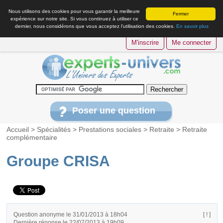
Nous utilisons des cookies pour vous garantir la meilleure
Fermer
expérience sur notre site. Si vous continuez à utiliser ce
dernier, nous considérons que vous acceptez l’utilisation des cookies.
En savoir plus
M'inscrire
Me connecter
Poser une question
Accueil
>
Spécialités
>
Prestations sociales
>
Retraite
>
Retraite
complémentaire
Groupe CRISA
Question anonyme le 31/01/2013 à 18h04
[ ! ]
Dernière réponse le 22/07/2013 à 19h09