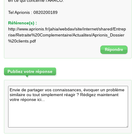
en ce qui concerne l'ARRCO.

Tel Aprionis : 0820200189
Référence(s) :
http://www.aprionis.fr/jahia/webdav/site/internet/shared/Entrep
rise/Retraite%20Complementaire/Actualites/Aprionis_Dossier
%20clients.pdf
Répondre
Publiez votre réponse