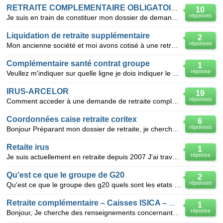
RETRAITE COMPLEMENTAIRE OBLIGATOIRE
10
réponses
Je suis en train de constituer mon dossier de demande de retraite complémentaire et je m'aperçois qu
Liquidation de retraite supplémentaire
2
réponses
Mon ancienne société et moi avons cotisé à une retraite supplémentaire auprès du Groupe Drouot de 19
Complémentaire santé contrat groupe
1
réponse
Veullez m'indiquer sur quelle ligne je dois indiquer le montant de ma cotisation 2008 complémentaire
IRUS-ARCELOR
19
réponses
Comment acceder à une demande de retraite complémentaire IRUS souscrite par le Groupe Usinor-Sacilor
Coordonnées caise retraite coritex
6
réponses
Bonjour Préparant mon dossier de retraite, je cherche à joindre par email la caisse de retraite com
Retaite irus
1
réponse
Je suis actuellement en retraite depuis 2007 J'ai travaillé dans le groupe Usinor Sasilor de 1965
Qu'est ce que le groupe de G20
2
réponses
Qu'est ce que le groupe des g20 quels sont les etats membre de ce groupe qui a l'iddée de former c
Retraite complémentaire – Caisses ISICA – CIRNASE – NOV.RS …
1
réponse
Bonjour, Je cherche des renseignements concernant les caisses de retraite complémentaire suivantes