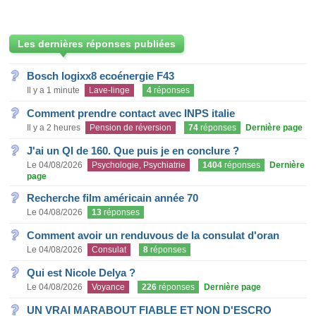
Les dernières réponses publiées
Bosch logixx8 ecoénergie F43
Il y a 1 minute
Lave-linge
4
réponses
Comment prendre contact avec INPS italie
Il y a 2 heures
Pension de réversion
74
réponses
Dernière page
J'ai un QI de 160. Que puis je en conclure ?
Le 04/08/2026
Psychologie, Psychiatrie
1404
réponses
Dernière
page
Recherche film américain année 70
Le 04/08/2026
13
réponses
Comment avoir un renduvous de la consulat d'oran
Le 04/08/2026
Consulat
8
réponses
Qui est Nicole Delya ?
Le 04/08/2026
Voyance
226
réponses
Dernière page
UN VRAI MARABOUT FIABLE ET NON D'ESCRO