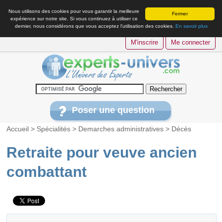
Nous utilisons des cookies pour vous garantir la meilleure
Fermer
expérience sur notre site. Si vous continuez à utiliser ce
dernier, nous considérons que vous acceptez l’utilisation des cookies.
En savoir plus
M'inscrire
Me connecter
Poser une question
Accueil
>
Spécialités
>
Demarches administratives
>
Décès
Retraite pour veuve ancien
combattant