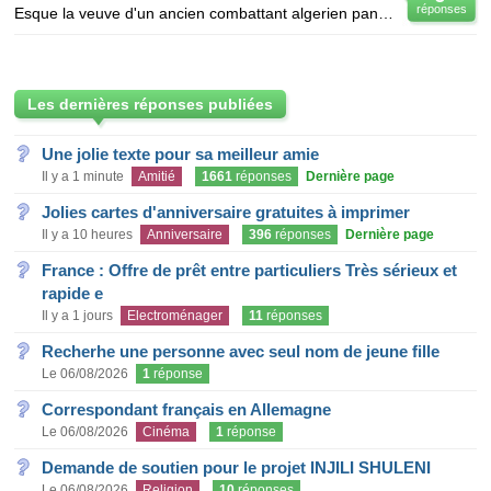
réponses
Esque la veuve d'un ancien combattant algerien pandant la seconde geurre mondiale au titre d'appelè
Les dernières réponses publiées
Une jolie texte pour sa meilleur amie
Il y a 1 minute
Amitié
1661
réponses
Dernière page
Jolies cartes d'anniversaire gratuites à imprimer
Il y a 10 heures
Anniversaire
396
réponses
Dernière page
France : Offre de prêt entre particuliers Très sérieux et
rapide e
Il y a 1 jours
Electroménager
11
réponses
Recherhe une personne avec seul nom de jeune fille
Le 06/08/2026
1
réponse
Correspondant français en Allemagne
Le 06/08/2026
Cinéma
1
réponse
Demande de soutien pour le projet INJILI SHULENI
Le 06/08/2026
Religion
10
réponses