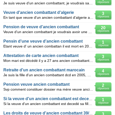
réponses
Je suis veuve d'un ancien combattant, je voudrais savoir les procédures qui me permet d'avoir la car
Veuve d'ancien combattant d'algerie
3
réponses
En tant que veuve d'un ancien combattant d'algerie ai-je le droit à octroit d'une carte d'ancien com
Pension de veuve d'ancien combattant
20
réponses
Veuve d'un ancien combattant je voudrais avoir une pension sachant que mon marie a passer 02 ans com
Pensin d'une veuve d'ancien combattant
1
réponse
Etant veuve d' un ancien combattan il est mort en 2009 je voudrai savoir c'est j'ai une possibilité
Attestation de carte ancien combattant
3
réponses
Mon mari est décédé il y a 27 ans ancien combattant 22mois service militaire dont 18 mois en algéri
Retraite d'un ancien combattant marocain
4
réponses
Je suis la fille d'un ancien combattant dcd en 2005, ma mere est veuve depuis n'a jamais rien eu pou
Pension veuve ancien combattant
2
réponses
Svp comment constituer dossier ma mère veuve ancien combattant marocain résidant au Maroc décédé der
Si la veuve d'un ancien combattant est decedé sa
1
réponse
Si la veuve d'un ancien combattant est decedé sa fille divorcé peux continuer a l'avoir cette pensio
Les droits de veuve d'ancien combattant 39/45
3