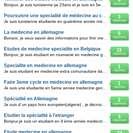
9
réponses
Bonjour, je suis tunisienne jai 23ans et je suis en 5eme année medecine a tunis. -je voudrais co
Poursuivre une specialité de médecine au canada
3
réponses
Je suis tunisienne étudiante en quatrième année médecine générale en roumanie je voudrai bien savo
La medecine en allemagne
6
réponses
Bonsoir, je veux savoir des informations pour finir mes études en allemagne ' medecine' et merci .
Etudes de medecine specialite en Belgique
11
réponses
Bonjour, je suis etudiant en roumanie en medecine generale...je serais diplome en septembre 2012
Specialite en medecine en allemagne
1
réponse
Je suis etudiant en medecine extra comunautiare dansune universite italienne, et j aimerais savoir
Faire 3eme cycle en medecine en allemagne
1
réponse
Je suis une etudiante en 5eme annee medecine general en roumanie precisement a cluj napoca section f
Spécialité en Allemagne
2
réponses
Je suis d´un pays hors européen(algerie) , je décroche mon diplôme de médecin généraliste bientôt (q
Etudier la spécialité à l'etranger
3
réponses
Bonjour,je suis un etudiant en 4 ème année medecine en roumanie et je compte finir mes 6 ans et fini
Etude medecine en allemagne