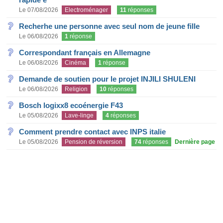
Le 07/08/2026
Electroménager
11
réponses
Recherhe une personne avec seul nom de jeune fille
Le 06/08/2026
1
réponse
Correspondant français en Allemagne
Le 06/08/2026
Cinéma
1
réponse
Demande de soutien pour le projet INJILI SHULENI
Le 06/08/2026
Religion
10
réponses
Bosch logixx8 ecoénergie F43
Le 05/08/2026
Lave-linge
4
réponses
Comment prendre contact avec INPS italie
Le 05/08/2026
Pension de réversion
74
réponses
Dernière page