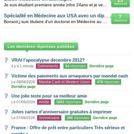
23
réponses
Je suis étudiant premiere année infos 24ans et je veux faire des etudes de medecine en allemagne.est
Spécialité en Médecine aux USA avec un diplome Marocain
7
réponses
Bonsoir,j suis titulaire d'un doctorat en Médecine au Maroc et j'aimerais bien savoir les conditions
Les dernières réponses publiées
VRAI l'apocalypse decembre 2012?
Il y a 1 minute
Evènements
54
réponses
Dernière page
Victime des paiements aux arnaqueurs par mandat cash
Le 08/08/2026
Mandat Cash et Western Union
476
réponses
Dernière page
Une jolie texte pour sa meilleur amie
Le 07/08/2026
Amitié
1661
réponses
Dernière page
Jolies cartes d'anniversaire gratuites à imprimer
Le 07/08/2026
Anniversaire
396
réponses
Dernière page
France : Offre de prêt entre particuliers Très sérieux et
rapide e