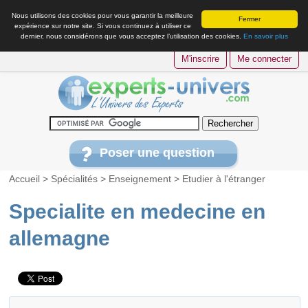
Nous utilisons des cookies pour vous garantir la meilleure
Fermer
expérience sur notre site. Si vous continuez à utiliser ce
dernier, nous considérons que vous acceptez l’utilisation des cookies.
En savoir plus
M'inscrire
Me connecter
Poser une question
Accueil
>
Spécialités
>
Enseignement
>
Etudier à l'étranger
Specialite en medecine en
allemagne