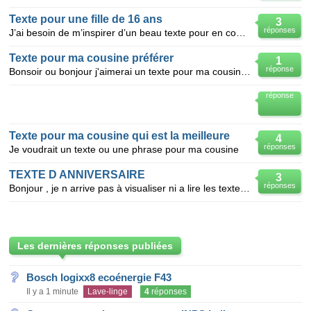
Texte pour une fille de 16 ans
3
réponses
J’ai besoin de m’inspirer d’un beau texte pour en composer pour l’anniversaire de ma cousine de 16 a
Texte pour ma cousine préférer
1
réponse
Bonsoir ou bonjour j'aimerai un texte pour ma cousine qui habite a 5minute de chez moi et que je ne
réponse
Texte pour ma cousine qui est la meilleure
4
réponses
Je voudrait un texte ou une phrase pour ma cousine
TEXTE D ANNIVERSAIRE
3
réponses
Bonjour , je n arrive pas à visualiser ni a lire les textes , est ce normal, je cherche un texte pou
Les dernières réponses publiées
Bosch logixx8 ecoénergie F43
Il y a 1 minute
Lave-linge
4
réponses