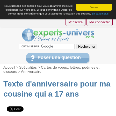
Nous utilisons des cookies pour vous garantir la meilleure
Fermer
expérience sur notre site. Si vous continuez à utiliser ce
dernier, nous considérons que vous acceptez l’utilisation des cookies.
En savoir plus
M'inscrire
Me connecter
Poser une question
Accueil
>
Spécialités
>
Cartes de voeux, lettres, poèmes et
discours
>
Anniversaire
Texte d'anniversaire pour ma
cousine qui a 17 ans