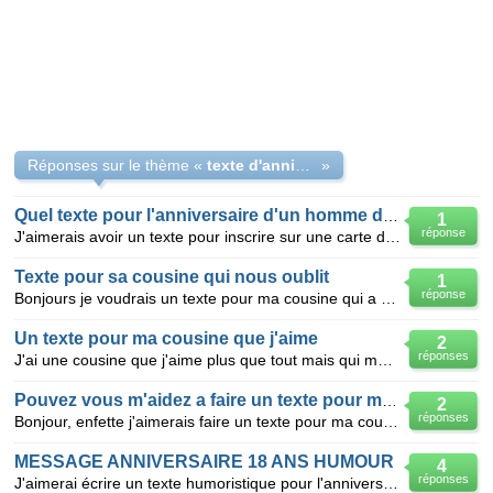
Réponses sur le thème «
texte d'anniversaire pour ma cousine qui a 17 ans
»
Quel texte pour l'anniversaire d'un homme de 30 an
1
réponse
J'aimerais avoir un texte pour inscrire sur une carte d'anniversaire du mari à ma cousine qui fete s
Texte pour sa cousine qui nous oublit
1
réponse
Bonjours je voudrais un texte pour ma cousine qui a 14 ans elle m'oublit tout le temps avant on etai
Un texte pour ma cousine que j'aime
2
réponses
J'ai une cousine que j'aime plus que tout mais qui ma complètement délaissé pour son copain voilà j'
Pouvez vous m'aidez a faire un texte pour ma cousine ?
2
réponses
Bonjour, enfette j'aimerais faire un texte pour ma cousine que je connais depuis 13 ans Moi j'ai mo
MESSAGE ANNIVERSAIRE 18 ANS HUMOUR
4
réponses
J'aimerai écrire un texte humoristique pour l'anniversaire de ma cousine qui fête ses 18 ans.