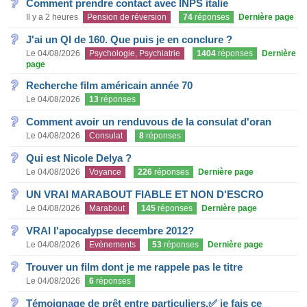
Comment prendre contact avec INPS italie
Il y a 2 heures
Pension de réversion
74
réponses
Dernière page
J'ai un QI de 160. Que puis je en conclure ?
Le 04/08/2026
Psychologie, Psychiatrie
1404
réponses
Dernière
page
Recherche film américain année 70
Le 04/08/2026
13
réponses
Comment avoir un renduvous de la consulat d'oran
Le 04/08/2026
Consulat
8
réponses
Qui est Nicole Delya ?
Le 04/08/2026
Voyance
226
réponses
Dernière page
UN VRAI MARABOUT FIABLE ET NON D'ESCRO
Le 04/08/2026
Marabout
145
réponses
Dernière page
VRAI l'apocalypse decembre 2012?
Le 04/08/2026
Evènements
53
réponses
Dernière page
Trouver un film dont je me rappele pas le titre
Le 04/08/2026
6
réponses
Témoignage de prêt entre particuliers.✅ je fais ce