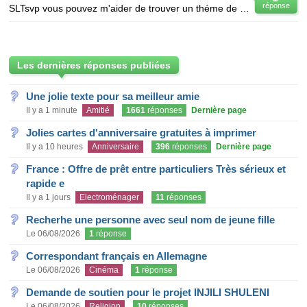
réponse
SLTsvp vous pouvez m'aider de trouver un théme de mémoire de fin d'etude/ EN BACTERIO OU B1 HEMATO
Les dernières réponses publiées
Une jolie texte pour sa meilleur amie
Il y a 1 minute
Amitié
1661
réponses
Dernière page
Jolies cartes d'anniversaire gratuites à imprimer
Il y a 10 heures
Anniversaire
396
réponses
Dernière page
France : Offre de prêt entre particuliers Très sérieux et
rapide e
Il y a 1 jours
Electroménager
11
réponses
Recherhe une personne avec seul nom de jeune fille
Le 06/08/2026
1
réponse
Correspondant français en Allemagne
Le 06/08/2026
Cinéma
1
réponse
Demande de soutien pour le projet INJILI SHULENI
Le 06/08/2026
Religion
10
réponses