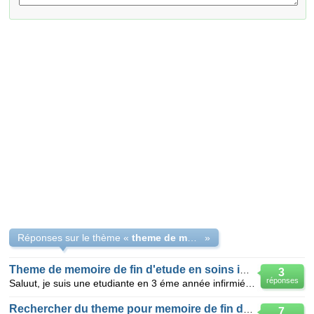
Réponses sur le thème «
theme de mémoir en production des cors gras
»
Theme de memoire de fin d'etude en soins infirmiér
3
réponses
Saluut, je suis une etudiante en 3 éme année infirmiére SVP vous pouvez m'aider de chercher un theme
Rechercher du theme pour memoire de fin detude
7