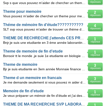
réponses
Svp s que vous pouvez m'aider de chercher un theme pour memoire de fin d'etude licence en litteratur
Theme pour memoire
2
réponses
Vous pouvez m'aider de chercher un theme pour memoire de fin d'etude licence en marketing
Théme de mémoire fin d'étude???????????
4
réponses
SLT svp vous pouvez m'aider de trouver un théme de mémoire de fin d'etude en licence français soit l
THEME DE RECHRECHE j'attends CES PROPOSITION
1
réponse
Bnjr;je suis une etudiante en 3 éme année laborantine de sante publique SVP vous pouvez m'aider de c
Theme de memoire de fin d'etude
1
réponse
Bonsoir tt le monde ,je suie 1e etudiante en biologie 5eme année option control de qualité je cherc
Theme de memoire
3
réponses
Bjr je suis etudiante en 3em année Monnaie finance Banque ; et je cherche un bon theme pour present
Theme d un memoire en francais
3
réponses
Je me demande seulement si vous pouvez m aider de trouver un theme de memoire de fin d etude spéci
Memoire de fin d'etude
1
réponse
Je veux préparer un mémoir de fin d'étude et j'ai des déficultés pour choisir le thème, si vous pouv
THEME DE MA RECHERCHE SVP LABORANTINE DE SANTE PUBLIQUE
1