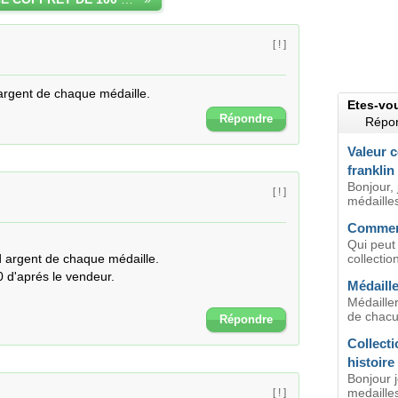
[ ! ]
argent de chaque médaille.
Etes-vo
Répondre
Répon
Valeur c
franklin
Bonjour,
[ ! ]
médaille
Comment
Qui peut
d argent de chaque médaille.

collectio
 d'aprés le vendeur.

Médaille
Médailler
de chacu
Répondre
Collecti
histoire
Bonjour 
medailles
[ ! ]