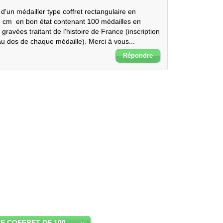
d'un médailler type coffret rectangulaire en 
 cm  en bon état contenant 100 médailles en 
avées traitant de l'histoire de France (inscription 
os de chaque médaille). Merci à vous...
Répondre
VALEUR DE CE COFFRET DE 100 MEDAILLES ?
»