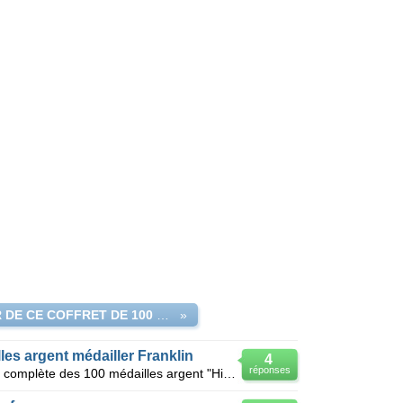
VALEUR DE CE COFFRET DE 100 MEDAILLES ?
»
es argent médailler Franklin
4
réponses
Je suis propriétaire de la collection complète des 100 médailles argent "Histoire de France "commerc