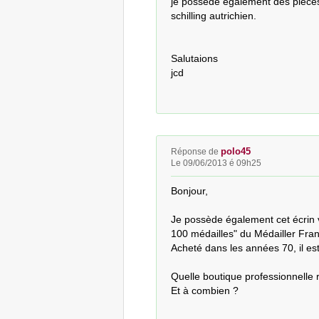
je possède également des pièces 
schilling autrichien.

Salutaions

jcd
polo45
Réponse de
Le 09/06/2013 é 09h25
Bonjour,

Je possède également cet écrin v
100 médailles" du Médailler Frank
Acheté dans les années 70, il est 
Quelle boutique professionnelle r
Et à combien ?