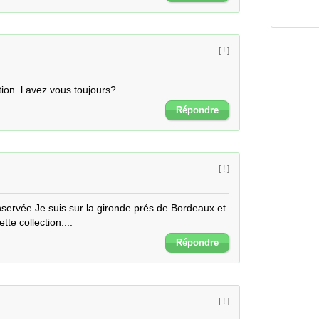
[ ! ]
tion .l avez vous toujours?
Répondre
[ ! ]
nservée.Je suis sur la gironde prés de Bordeaux et 
te collection....
Répondre
[ ! ]