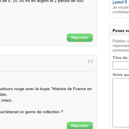
de 5, 10, 50 frs en argent et 2 pièces de 500 
j.paul II
Je voudra
contebant
Posez vo
Répondre
Publiez 
réponses
centaines
Titre de
[ ! ]
Votre qu
elours rouge avec la loupe "Histoire de France en 
lin.

intact.

achèterait ce genre de collection ?

Répondre