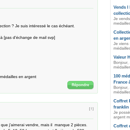
Vends l 
collecti
Je vends
medailles
tion ? Je suis intéressé le cas échéant.

Collecti
à [pas d'échange de mail svp]

en arge
Je viens 
médaille
Valeur H
Bonjour,
médailler
100 méda
 médailles en argent
France 
Répondre
Bonjour,
médaille
Coffret 
franklin
[ ! ]
Je possè
argent ma
 que j'aimerai vendre, mais il  manque 2 pièces.

Coffret