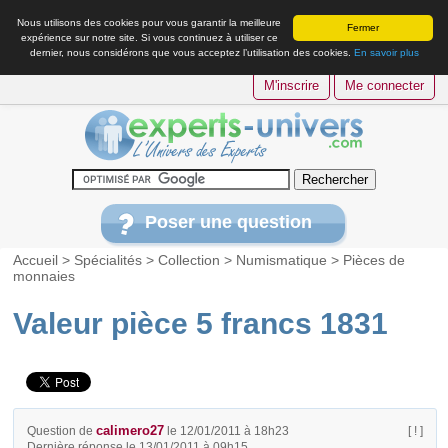
Nous utilisons des cookies pour vous garantir la meilleure
Fermer
expérience sur notre site. Si vous continuez à utiliser ce
dernier, nous considérons que vous acceptez l’utilisation des cookies.
En savoir plus
M'inscrire
Me connecter
Poser une question
Accueil
>
Spécialités
>
Collection
>
Numismatique
>
Pièces de
monnaies
Valeur pièce 5 francs 1831
calimero27
Question de
le 12/01/2011 à 18h23
[ ! ]
Dernière réponse le 13/01/2011 à 09h15