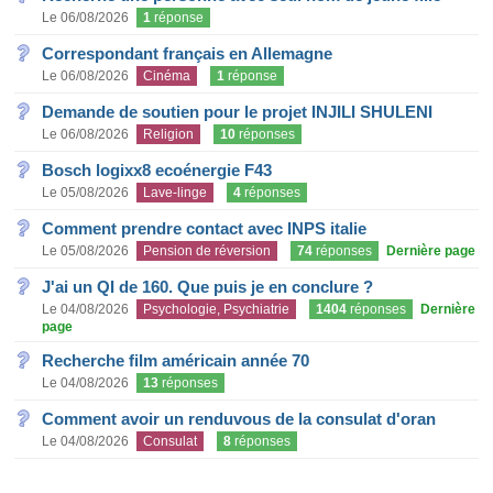
Le 06/08/2026
1
réponse
Correspondant français en Allemagne
Le 06/08/2026
Cinéma
1
réponse
Demande de soutien pour le projet INJILI SHULENI
Le 06/08/2026
Religion
10
réponses
Bosch logixx8 ecoénergie F43
Le 05/08/2026
Lave-linge
4
réponses
Comment prendre contact avec INPS italie
Le 05/08/2026
Pension de réversion
74
réponses
Dernière page
J'ai un QI de 160. Que puis je en conclure ?
Le 04/08/2026
Psychologie, Psychiatrie
1404
réponses
Dernière
page
Recherche film américain année 70
Le 04/08/2026
13
réponses
Comment avoir un renduvous de la consulat d'oran
Le 04/08/2026
Consulat
8
réponses