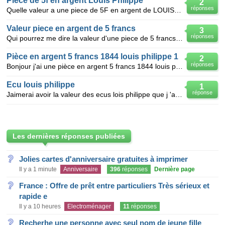
Piece de 5f en argent Louis Philippe
2
réponses
Quelle valeur a une piece de 5F en argent de LOUIS PHILIPPE 1832 signé DOMARD.F. et sur la t
Valeur piece en argent de 5 francs
3
réponses
Qui pourrez me dire la valeur d'une piece de 5 francs en argent louis philippe 1er roi des francais
Pièce en argent 5 francs 1844 louis philippe 1
2
réponses
Bonjour j'ai une pièce en argent 5 francs 1844 louis philippe 1 roi des français sans lettre en des
Ecu louis philippe
1
réponse
Jaimerai avoir la valeur des ecus lois philippe que j 'ai : louis philippe 5 francs 1844 BB STRASB
Les dernières réponses publiées
Jolies cartes d'anniversaire gratuites à imprimer
Il y a 1 minute
Anniversaire
396
réponses
Dernière page
France : Offre de prêt entre particuliers Très sérieux et
rapide e
Il y a 10 heures
Electroménager
11
réponses
Recherhe une personne avec seul nom de jeune fille