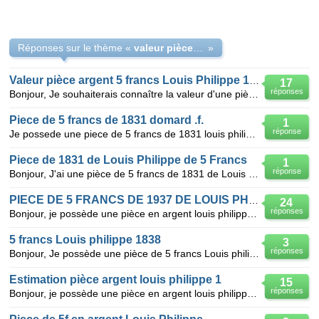
Réponses sur le thème «
valeur pièce 5 francs 1831
»
Valeur pièce argent 5 francs Louis Philippe 1831
17
réponses
Bonjour, Je souhaiterais connaître la valeur d'une pièce en argent de 5 francs Louis Philippe émise
Piece de 5 francs de 1831 domard .f.
1
réponse
Je possede une piece de 5 francs de 1831 louis philippe 1er roi des francais ( domard.f ) avec la l
Piece de 1831 de Louis Philippe de 5 Francs
1
réponse
Bonjour, J'ai une pièce de 5 francs de 1831 de Louis Philippe et j'aimerai savoir quelle est sa v
PIECE DE 5 FRANCS DE 1937 DE LOUIS PHILIPPE 1ER
24
réponses
Bonjour, je possède une pièce en argent louis philippe 1 roi des français de 1842 valeur 5 franc
5 francs Louis philippe 1838
3
réponses
Bonjour, Je possède une pièce de 5 francs Louis philippe 1. Pièce assez usée mais on peut lire s
Estimation pièce argent louis philippe 1
15
réponses
Bonjour, je possède une pièce en argent louis philippe 1 roi des français de 1842 valeur 5 franc