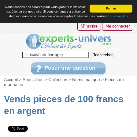
Nous utilisons des cookies pour vous garantir la meilleure
Fermer
expérience sur notre site. Si vous continuez à utiliser ce
dernier, nous considérons que vous acceptez l’utilisation des cookies.
En savoir plus
M'inscrire
Me connecter
Poser une question
Accueil
>
Spécialités
>
Collection
>
Numismatique
>
Pièces de
monnaies
Vends pieces de 100 francs
en argent