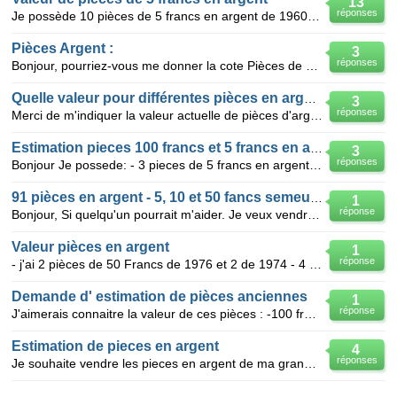
13
réponses
Je possède 10 pièces de 5 francs en argent de 1960 6 pièces de 5 francs en ar
Pièces Argent :
3
réponses
Bonjour, pourriez-vous me donner la cote Pièces de 1 francs en argent : 1917/20 Pièce de 2 franc
Quelle valeur pour différentes pièces en argent
3
réponses
Merci de m'indiquer la valeur actuelle de pièces d'argent de qualité courante : - 1 pièce de 20F de
Estimation pieces 100 francs et 5 francs en argent
3
réponses
Bonjour Je possede: - 3 pieces de 5 francs en argent de 1960 -1 piece de 100 francs "La Fayette"
91 pièces en argent - 5, 10 et 50 fancs semeuse et hercule
1
réponse
Bonjour, Si quelqu'un pourrait m'aider. Je veux vendre ces pièces mais,je ne sais pas a combien
Valeur pièces en argent
1
réponse
- j'ai 2 pièces de 50 Francs de 1976 et 2 de 1974 - 4 pièces de 10 francs de 1965, 1 pièce de 10 F
Demande d' estimation de pièces anciennes
1
réponse
J'aimerais connaitre la valeur de ces pièces : -100 francs 1987 (La Fayette) -100 francs 1989 ( dr
Estimation de pieces en argent
4
réponses
Je souhaite vendre les pieces en argent de ma grand mere mais je ne sait pas a qui m'adresser , je v