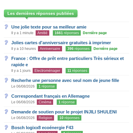
Les dernières réponses publiées
Une jolie texte pour sa meilleur amie
Il y a 1 minute
Amitié
1661
réponses
Dernière page
Jolies cartes d'anniversaire gratuites à imprimer
Il y a 10 heures
Anniversaire
396
réponses
Dernière page
France : Offre de prêt entre particuliers Très sérieux et
rapide e
Il y a 1 jours
Electroménager
11
réponses
Recherhe une personne avec seul nom de jeune fille
Le 06/08/2026
1
réponse
Correspondant français en Allemagne
Le 06/08/2026
Cinéma
1
réponse
Demande de soutien pour le projet INJILI SHULENI
Le 06/08/2026
Religion
10
réponses
Bosch logixx8 ecoénergie F43