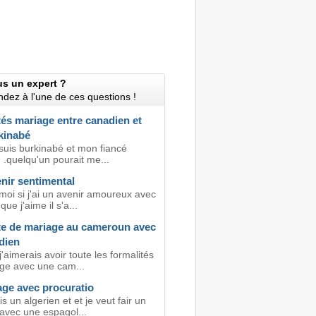
us un expert ?
dez à l'une de ces questions !
és mariage entre canadien et
kinabé
 suis burkinabé et mon fiancé
 .quelqu'un pourait me...
nir sentimental
moi si j'ai un avenir amoureux avec
ue j'aime il s'a...
te de mariage au cameroun avec
dien
j'aimerais avoir toute les formalités
ge avec une cam...
age avec procuratio
is un algerien et et je veut fair un
avec une espagol...