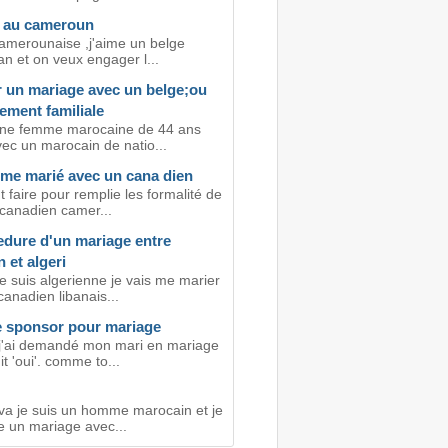
 au cameroun
camerounaise ,j'aime un belge
n et on veux engager l...
r un mariage avec un belge;ou
ement familiale
une femme marocaine de 44 ans
vec un marocain de natio...
 me marié avec un cana dien
faire pour remplie les formalité de
canadien camer...
edure d'un mariage entre
 et algeri
e suis algerienne je vais me marier
anadien libanais...
 sponsor pour mariage
 j'ai demandé mon mari en mariage
it 'oui'. comme to...
 va je suis un homme marocain et je
e un mariage avec...