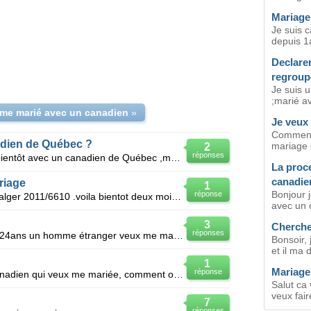
Mariage
Je suis 
depuis 1a
Declare
regroup
Je suis 
;marié a
 me marié avec un canadien
»
Je veux
Comment 
adien de Québec ?
mariage 
2
réponses
Bonjour , Mon mariage est prévu bientôt avec un canadien de Québec ,moi même française ,comment do
La proc
canadien
riage
1
Bonjour j
réponse
Voila mon numero de dosier : dos alger 2011/6610 .voila bientot deux mois que je suis en
avec un c
3
Cherche
réponses
Moi je suis une marocaine âgé de 24ans un homme étranger veux me marié avec moi mais il est déjà mar
Bonsoir,
et il ma d
1
Mariage
réponse
Je suis marocaine et j'ai un ami canadien qui veux me mariée, comment on va faire? aidez moi, je
Salut ca
veux fair
7
réponses