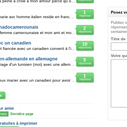
J aime un homme mais qui arrive a peine a croie a mon amour parce qu on a pas encor fait l amour.il
1
Posez vo
réponse
Je suis femme marocaine je vais marie avc homme italien reside en france quel sont les document nece
Publiez 
anadocamerounais
réponses
2
centaines
réponses
Bonjour a vous , je suis une jeune femme camerounaise et mon ami et moi voulons nous marier,il est
Titre de
ec un canadien
10
réponses
S'il vous plait , je suis algérienne, et fiancée avec un canadien converti à l'islam , il s'avère qu
Votre qu
en-allemande en allemagne
5
réponses
Quelles sont les Procéudre du mariage d'un tunisien (moi) avec une allemande (ma future femme) en Al
1
réponse
Je suis une Algerienne 25 ans je veux marier avec un canadien pour avoir le visa je suis franche et
s
eur amie
nses
Dernière page
gratuites à imprimer