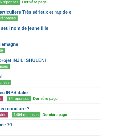
6
réponses
Dernière page
articuliers Très sérieux et rapide e
réponses
eul nom de jeune fille
llemagne
se
projet INJILI SHULENI
nses
3
onses
c INPS italie
n
74
réponses
Dernière page
e en conclure ?
trie
1404
réponses
Dernière page
née 70