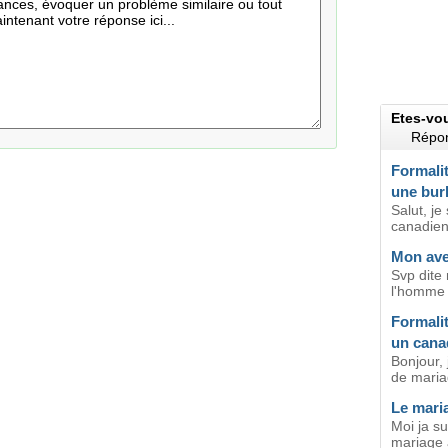
Etes-vo
Répon
Formalit
une bur
Salut, je
canadien
Mon ave
Svp dite 
l'homme q
Formali
un cana
Bonjour, 
de maria
Le mari
Moi ja su
mariage 