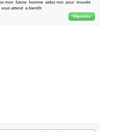
ps mon  future  homme  aidez moi  pour  trouvée 
 vous attend  a bientôt
Répondre