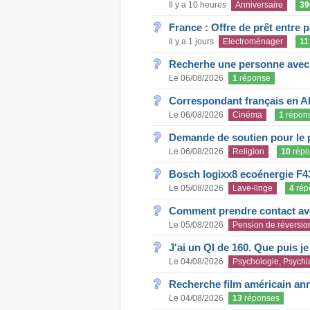
Il y a 10 heures
Anniversaire
39
France : Offre de prêt entre p
Il y a 1 jours
Electroménager
11
Recherhe une personne avec s
Le 06/08/2026
1
réponse
Correspondant français en A
Le 06/08/2026
Cinéma
1
répon
Demande de soutien pour le 
Le 06/08/2026
Religion
10
répo
Bosch logixx8 ecoénergie F4
Le 05/08/2026
Lave-linge
4
rép
Comment prendre contact ave
Le 05/08/2026
Pension de réversio
J'ai un QI de 160. Que puis j
Le 04/08/2026
Psychologie, Psychia
Recherche film américain an
Le 04/08/2026
13
réponses