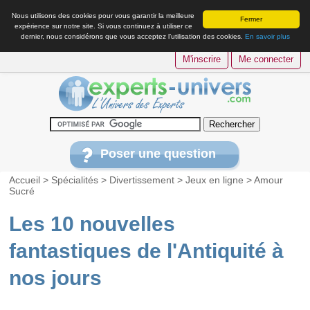
Nous utilisons des cookies pour vous garantir la meilleure
Fermer
expérience sur notre site. Si vous continuez à utiliser ce
dernier, nous considérons que vous acceptez l’utilisation des cookies.
En savoir plus
M'inscrire
Me connecter
Poser une question
Accueil
>
Spécialités
>
Divertissement
>
Jeux en ligne
>
Amour
Sucré
Les 10 nouvelles
fantastiques de l'Antiquité à
nos jours