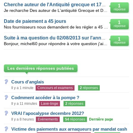
Cherche auteur de l'Antiquité grecque et 17ème.
1
réponse
Je recharche Des auteur de L'antiquité Grecque et Du 17ème siècle.
Date de paiement a 45 jours
1
réponse
Nos fournisseurs nous demandent de les régler a 45 jours fin de mois peut on demander la même chose
Suite à ma question du 02/08/2013 sur l'annualisation
1
réponse
Bonjour, michel60 pour répondre à votre question j'ai droit en plus à 3 jours supplémentaires pa
Les dernières réponses publiées
Cours d'anglais
Il y a 1 minute
Concours et examens
2
réponses
Codmment accéder à la pompe ?
Il y a 11 minutes
Lave-linge
2
réponses
VRAI l'apocalypse decembre 2012?
Il y a 8 heures
Evènements
54
réponses
Dernière page
Victime des paiements aux arnaqueurs par mandat cash