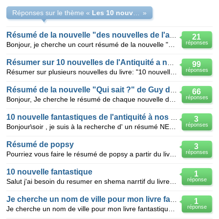
Réponses sur le thème «
Les 10 nouvelles fantastiques de l'Antiquité à nos jours
»
Résumé de la nouvelle "des nouvelles de l'autre monde"
21
réponses
Bonjour, je cherche un court résumé de la nouvelle "des nouvelles de l'autre monde" de Augustin Cal
Résumer sur 10 nouvelles de l'Antiquité a nos jours
99
réponses
Résumer sur plusieurs nouvelles du livre: "10 nouvelles de l'Antiquité a nos jours"
Résumé de la nouvelle "Qui sait ?" de Guy de Maupassant.
66
réponses
Bonjour, Je cherche le résumé de chaque nouvelle du livre "10 nouvelles fantastiques de l'antiquit
10 nouvelle fantastiques de l'antiquité à nos jours
3
réponses
Bonjour\soir , je suis à la recherche d' un résumé NET pour chacune des nouvelles sauf celle de Mau
Résumé de popsy
3
réponses
Pourriez vous faire le résumé de popsy a partir du livre 10 nouvelles fantastiques de l'antiquité a
10 nouvelle fantastique
1
réponse
Salut j'ai besoin du resumer en shema narrtif du livre 10 nouvelle fantastiue de l'antiquite de nos
Je cherche un nom de ville pour mon livre fantastiques ?
1
réponse
Je cherche un nom de ville pour mon livre fantastiques je voudrais un nom qui finit en "X" svp l'his