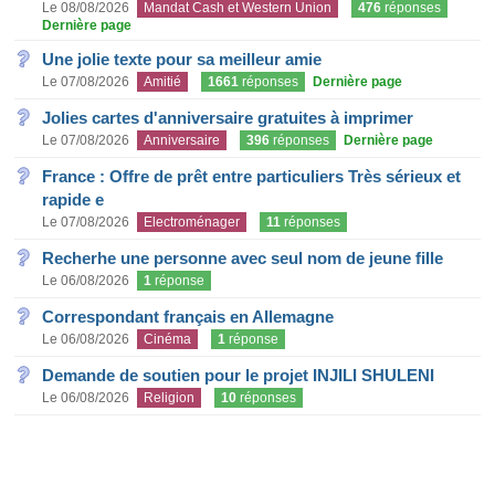
Le 08/08/2026
Mandat Cash et Western Union
476
réponses
Dernière page
Une jolie texte pour sa meilleur amie
Le 07/08/2026
Amitié
1661
réponses
Dernière page
Jolies cartes d'anniversaire gratuites à imprimer
Le 07/08/2026
Anniversaire
396
réponses
Dernière page
France : Offre de prêt entre particuliers Très sérieux et
rapide e
Le 07/08/2026
Electroménager
11
réponses
Recherhe une personne avec seul nom de jeune fille
Le 06/08/2026
1
réponse
Correspondant français en Allemagne
Le 06/08/2026
Cinéma
1
réponse
Demande de soutien pour le projet INJILI SHULENI
Le 06/08/2026
Religion
10
réponses