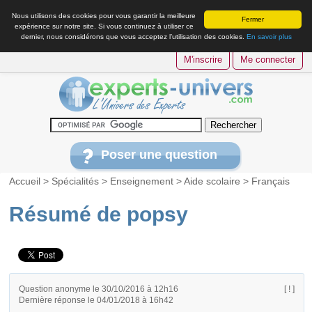
Nous utilisons des cookies pour vous garantir la meilleure
Fermer
expérience sur notre site. Si vous continuez à utiliser ce
dernier, nous considérons que vous acceptez l’utilisation des cookies.
En savoir plus
M'inscrire
Me connecter
Poser une question
Accueil
>
Spécialités
>
Enseignement
>
Aide scolaire
>
Français
Résumé de popsy
Question anonyme le 30/10/2016 à 12h16
[ ! ]
Dernière réponse le 04/01/2018 à 16h42