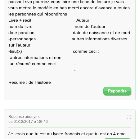
passant svp pourriez-vous faire une fiche de lecture je vais 
vous mettre le modèle en bas merci encore d'avance a toutes 
les personnes qui répondrons

Livre + récit	                               Auteur

nom du livre                                  nom de l'auteur

date parution                               date de naissance et de mort

-personnages                             autres informations diverses 
sur l'auteur 

-lieu(x)                                         comme ceci :

-autres informations et non           -

 un résumé comme ceci :             -        

                                                     -

Résumé : de l'histoire
Répondre
Réponse anonyme
[ ! ]
Le 01/12/2017 é 18h46
Je  crois que tu est au lycee francais et que tu est en 4 eme