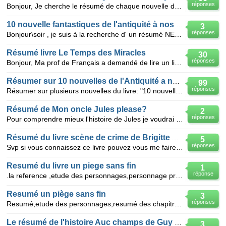
réponses
Bonjour, Je cherche le résumé de chaque nouvelle du livre "10 nouvelles fantastiques de l'antiquit
10 nouvelle fantastiques de l'antiquité à nos jours
3
réponses
Bonjour\soir , je suis à la recherche d' un résumé NET pour chacune des nouvelles sauf celle de Mau
Résumé livre Le Temps des Miracles
30
réponses
Bonjour, Ma prof de Français a demandé de lire un livre et de faire un résumé. J'ai chosi le livre
Résumer sur 10 nouvelles de l'Antiquité a nos jours
99
réponses
Résumer sur plusieurs nouvelles du livre: "10 nouvelles de l'Antiquité a nos jours"
Résumé de Mon oncle Jules please?
2
réponses
Pour comprendre mieux l'histoire de Jules je voudrai faire un résumé mais je n'y arrive pas est ce q
Résumé du livre scène de crime de Brigitte Aubert
5
réponses
Svp si vous connaissez ce livre pouvez vous me faire un résumé avec le nom des personnages !!! merci
Resumé du livre un piege sans fin
1
réponse
.la reference ,etude des personnages,personnage principale.resume,poit de vus
Resumé un piège sans fin
3
réponses
Resumé,etude des personnages,resumé des chapitres,references,leçons
Le résumé de l'histoire Auc champs de Guy de Maupassant
3