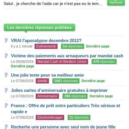
réponses
Salut , je cherche de l'aide car je n'est pas eu le temps de lire se livre et j'ai un DST de françai
Les dernières réponses publiées
VRAI l'apocalypse decembre 2012?
Il y a 1 minute
Evènements
54
réponses
Dernière page
Victime des paiements aux arnaqueurs par mandat cash
Le 08/08/2026
Mandat Cash et Western Union
476
réponses
Dernière page
Une jolie texte pour sa meilleur amie
Le 07/08/2026
Amitié
1661
réponses
Dernière page
Jolies cartes d'anniversaire gratuites à imprimer
Le 07/08/2026
Anniversaire
396
réponses
Dernière page
France : Offre de prêt entre particuliers Très sérieux et
rapide e
Le 07/08/2026
Electroménager
11
réponses
Recherhe une personne avec seul nom de jeune fille