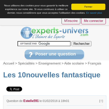
Nous utilisons des cookies pour vous garantir la meilleure
Fermer
expérience sur notre site. Si vous continuez à utiliser ce
dernier, nous considérons que vous acceptez l’utilisation des cookies.
En savoir plus
M'inscrire
Me connecter
Poser une question
Accueil
>
Spécialités
>
Enseignement
>
Aide scolaire
>
Français
Les 10nouvelles fantastique
Estelle591
Question de
le 01/02/2016 à 18h01
[ ! ]