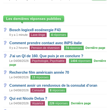
Les dernières réponses publiées
Bosch logixx8 ecoénergie F43
Il y a 1 minute
Lave-linge
4
réponses
Comment prendre contact avec INPS italie
Il y a 2 heures
Pension de réversion
74
réponses
Dernière page
J'ai un QI de 160. Que puis je en conclure ?
Le 04/08/2026
Psychologie, Psychiatrie
1404
réponses
Dernière
page
Recherche film américain année 70
Le 04/08/2026
13
réponses
Comment avoir un renduvous de la consulat d'oran
Le 04/08/2026
Consulat
8
réponses
Qui est Nicole Delya ?
Le 04/08/2026
Voyance
226
réponses
Dernière page