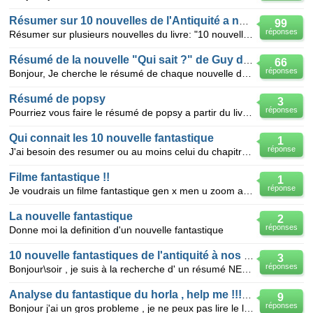
Résumer sur 10 nouvelles de l'Antiquité a nos jours
99
réponses
Résumer sur plusieurs nouvelles du livre: "10 nouvelles de l'Antiquité a nos jours"
Résumé de la nouvelle "Qui sait ?" de Guy de Maupassant.
66
réponses
Bonjour, Je cherche le résumé de chaque nouvelle du livre "10 nouvelles fantastiques de l'antiquit
Résumé de popsy
3
réponses
Pourriez vous faire le résumé de popsy a partir du livre 10 nouvelles fantastiques de l'antiquité a
Qui connait les 10 nouvelle fantastique
1
réponse
J'ai besoin des resumer ou au moins celui du chapitre 4 Et 10
Filme fantastique !!
1
réponse
Je voudrais un filme fantastique gen x men u zoom académie
La nouvelle fantastique
2
réponses
Donne moi la definition d'un nouvelle fantastique
10 nouvelle fantastiques de l'antiquité à nos jours
3
réponses
Bonjour\soir , je suis à la recherche d' un résumé NET pour chacune des nouvelles sauf celle de Mau
Analyse du fantastique du horla , help me !!!!!!!!!!
9
réponses
Bonjour j'ai un gros probleme , je ne peux pas lire le livre " le horla " de guy de Maupassant , je