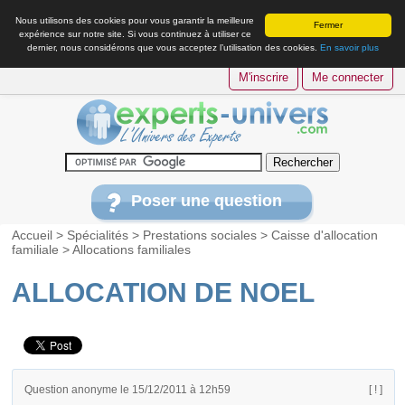
Nous utilisons des cookies pour vous garantir la meilleure
Fermer
expérience sur notre site. Si vous continuez à utiliser ce
dernier, nous considérons que vous acceptez l’utilisation des cookies.
En savoir plus
M'inscrire
Me connecter
Poser une question
Accueil
>
Spécialités
>
Prestations sociales
>
Caisse d'allocation
familiale
>
Allocations familiales
ALLOCATION DE NOEL
Question anonyme le 15/12/2011 à 12h59
[ ! ]