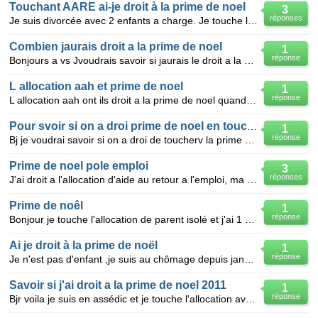
Touchant AARE ai-je droit à la prime de noel
3
réponses
Je suis divorcée avec 2 enfants a charge. Je touche l'allocation d'aide au retour à l'emploi soit en
Combien jaurais droit a la prime de noel
1
réponse
Bonjours a vs Jvoudrais savoir si jaurais le droit a la prime de noel cet sachant que je suis
L allocation aah et prime de noel
1
réponse
L allocation aah ont ils droit a la prime de noel quand on est seulle avec 2 enfants
Pour svoir si on a droi prime de noel en touchant allocation
1
réponse
Bj je voudrai savoir si on a droi de toucherv la prime de noel en touchan les allocation famillial e
Prime de noel pole emploi
3
réponses
J'ai droit a l'allocation d'aide au retour a l'emploi, ma femme ne touche rien sauf l'allocation pou
Prime de noêl
1
réponse
Bonjour je touche l'allocation de parent isolé et j'ai 1 enfant de 10 mois. ai-je droit a la prime d
Ai je droit à la prime de noël
1
réponse
Je n'est pas d'enfant ,je suis au chômage depuis janvier j'ai touché mes 1ère allocation chômage en
Savoir si j'ai droit a la prime de noel 2011
1
réponse
Bjr voila je suis en assédic et je touche l'allocation avec la caf donc je voulais savoir si j'ai dr