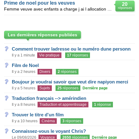
Prime de noel pour les veuves
20
réponses
Femme veuve avec enfants a charge j ai l allocation de veuv age mes pas d api ni rsa esceque j ai
Les dernières réponses publiées
Comment trouver ladresse ou le numéro dune personn
Il y a 1 minute
Vie pratique
17
réponses
Film de Noel
Il y a 2 heures
Divers
2
réponses
Boujour je voudrai savoir que veut dire napiyon merci
Il y a 5 heures
Sujets
25
réponses
Dernière page
Traduction français --> amérindien
Il y a 8 heures
Traduction et apprentissage
1
réponse
Trouver le titre d'un film
Il y a 10 heures
Cinéma
3
réponses
Connaissez-vous le voyant Chris?
Le 09/08/2026
Voyance
2650
réponses
Dernière page