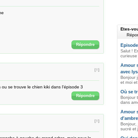
e

Etes-vo
Répon
Répondre
Episode
Salut ! E
curieuse ,
Amour su
[ ! ]
avec ly
Bonjour 
et moi et
s ou se trouve le chien kiki dans l'épisode 3
Où se t
Répondre
Bonjour t
dans amou
Amour s
d'ambre
[ ! ]
Bonjour, 
sucré et 