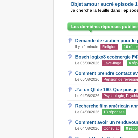
Objet amour sucré episode 1
Les dernières réponses publiée
Demande de soutien pour le 
Il y a 1 minute
Religion
10
répo
Bosch logixx8 ecoénergie F4
Le 05/08/2026
Lave-linge
4
rép
Comment prendre contact ave
Le 05/08/2026
Pension de réversio
J'ai un QI de 160. Que puis j
Le 04/08/2026
Psychologie, Psychia
Recherche film américain an
Le 04/08/2026
13
réponses
Comment avoir un renduvous 
Le 04/08/2026
Consulat
8
répo