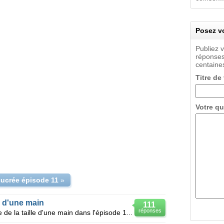
Posez vo
Publiez 
réponses
centaines
Titre de
Votre qu
ucrée épisode 11
»
le d'une main
111
réponses
Je n'arrive pas à trouver une feuille de la taille d'une main dans l'épisode 11 du jeu " Amour Sucré