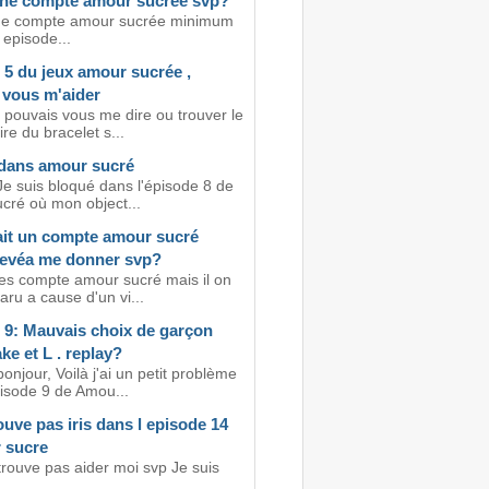
ne compte amour sucrée svp?
ne compte amour sucrée minimum
episode...
 5 du jeux amour sucrée ,
 vous m'aider
 pouvais vous me dire ou trouver le
ire du bracelet s...
dans amour sucré
Je suis bloqué dans l'épisode 8 de
cré où mon object...
ait un compte amour sucré
levéa me donner svp?
des compte amour sucré mais il on
aru a cause d'un vi...
 9: Mauvais choix de garçon
ke et L . replay?
onjour, Voilà j'ai un petit problème
pisode 9 de Amou...
ouve pas iris dans l episode 14
 sucre
trouve pas aider moi svp Je suis