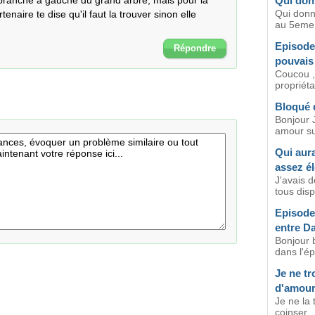
e branche à gauche du grand arbre, mais pour la 
Qui don
Qui don
tenaire te dise qu'il faut la trouver sinon elle 
au 5eme 
Episode
Répondre
pouvais
Coucou ,
propriéta
Bloqué 
Bonjour 
amour su
Qui aur
assez é
J'avais 
tous disp
Episode
entre Da
Bonjour b
dans l'é
Je ne tr
d'amour
Je ne la 
coinser...