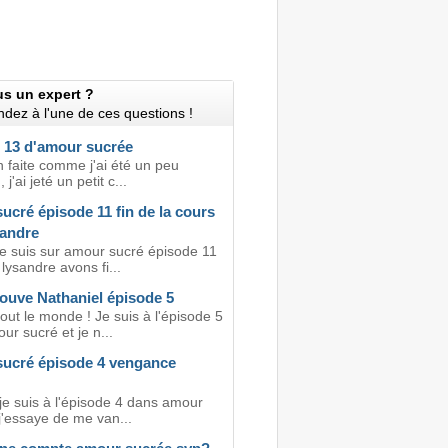
us un expert ?
dez à l'une de ces questions !
 13 d'amour sucrée
n faite comme j'ai été un peu
 j'ai jeté un petit c...
cré épisode 11 fin de la cours
sandre
je suis sur amour sucré épisode 11
 lysandre avons fi...
rouve Nathaniel épisode 5
out le monde ! Je suis à l'épisode 5
r sucré et je n...
ucré épisode 4 vengance
je suis à l'épisode 4 dans amour
j'essaye de me van...