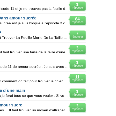
1
réponse
Bonjour je suis sur amour sucré épisode 11 et je ne trouves pas la feuille de la taille de la main
 Dans amour sucrée
84
réponses
Bonjour, je suis inscrite sur amour sucrée est je suis bloque a l'épisode 3 car je ne trouve pas le
P
7
réponses
SVP , Je Voudrais Savoir Comment Trouver La Feuille Morte De La Taille D'une Main SVP SVP
3
réponses
Dans l'épisode 11 de amour sucré il faut trouver une faille de la taille d'une main, mais je ne la t
1
réponse
Bonjour Je suis coincée dans l’épisode 11 de amour sucrée . Je suis avec Lysandre Et on me dit de :
11
réponses
Bonjour! Je voulais vous demander comment on fait pour trouver le chien dans Amour Sucré, à l'épi
lle d`une main
1
réponse
Comment la trouver je vous en pris je ferai tous se que vous vouler . Si vous vouler m aider dites m
amour sucre
3
réponses
Je suis bloqué a l'épisode de paques ... Il faut trouver un moyen d'attraper les chocolats dans l'a