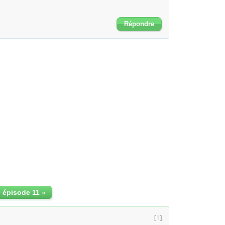
Répondre
 épisode 11
»
[ ! ]