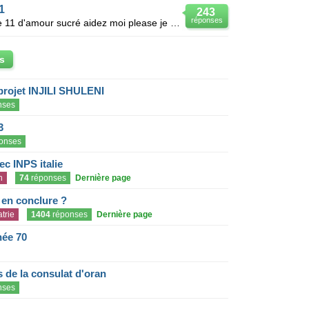
1
243
réponses
Je cherche la feuille dans l épisode 11 d'amour sucré aidez moi please je galère merci d'avance
s
projet INJILI SHULENI
nses
3
onses
c INPS italie
n
74
réponses
Dernière page
e en conclure ?
trie
1404
réponses
Dernière page
née 70
de la consulat d'oran
nses