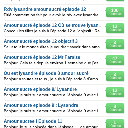
Rdv lysandre amour sucré episode 12
106
réponses
Pitié comment on fait pour avoir le rdv avec lysandre dans l'episode 12 d'amour sucré s'il vous plai
Amour sucré épisode 12 Où se trouve lysandre ??
12
réponses
Coucou les filles je suis à l'épisode 12 à l'objectif : Rappelle à Lysandre qu'il doit se rendre au
Amour sucré episode 12 objectif 3
3
réponses
Salut tout le monde dites je voudrait savoir dans amour sucré ou est armin dans l'episode 12 a l'ob
Amour sucré épisode 12 Mr Faraize
47
réponses
Bonjour, Cela fais depuis environ 1 semaine que j'essaye de trouver Mr Faraize.... Quelqu’un pour
Ou est lysandre épisode 8 amour sucré
3
réponses
Bonjour a toutes et tous , je suis à l'épisode 8 d'amour sucré, et c'est avec lysandre que j'ai le
Amour sucre episode 9/ Lysandre
12
réponses
Bonjour, je suis sur amour sucre a l'épisode 9 avec Lysandre et je lui demande si il peut se baigner
Amour sucre episode 9 : Lysandre
8
réponses
Bonjour, je suis sur amour sucre a l'épisode 9 avec Lysandre et je lui demande si il peut se baigner
Amour sucree ! Episode 11
1
réponse
Bonjour Je suis coincée dans l’épisode 11 de amour sucrée . Je suis avec Lysandre Et on me dit de :