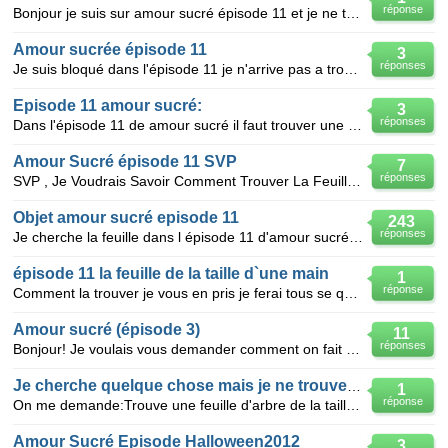
réponse
Bonjour je suis sur amour sucré épisode 11 et je ne trouves pas la feuille de la taille de la main
Amour sucrée épisode 11
3
réponses
Je suis bloqué dans l'épisode 11 je n'arrive pas a trouver la feuille de la taille d'une main !!!!!!
Episode 11 amour sucré:
3
réponses
Dans l'épisode 11 de amour sucré il faut trouver une faille de la taille d'une main, mais je ne la t
Amour Sucré épisode 11 SVP
7
réponses
SVP , Je Voudrais Savoir Comment Trouver La Feuille Morte De La Taille D'une Main SVP SVP
Objet amour sucré episode 11
243
réponses
Je cherche la feuille dans l épisode 11 d'amour sucré aidez moi please je galère merci d'avance
épisode 11 la feuille de la taille d`une main
1
réponse
Comment la trouver je vous en pris je ferai tous se que vous vouler . Si vous vouler m aider dites m
Amour sucré (épisode 3)
11
réponses
Bonjour! Je voulais vous demander comment on fait pour trouver le chien dans Amour Sucré, à l'épi
Je cherche quelque chose mais je ne trouve pas !
1
réponse
On me demande:Trouve une feuille d'arbre de la taille d'une main et je ne trouve pas. Sa fait 10 jou
Amour Sucré Episode Halloween2012
3