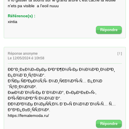
Il fo glisser ta souris sur le grand arbre c'est caché la feuille 
n'ets pa visible  a l'eoil nuuu
Référence(s) :
xintia
Répondre
Réponse anonyme
[ ! ]
Le 12/05/2024 é 10h58
ÐÐ°Ð¸Ð±Ð¾Ð»ÐµÐµ Ð²Ð°Ð¶Ð½Ñ‹Ðµ Ð½Ð¾Ð²Ð¸Ð½ÐºÐ¸ 
Ð¿Ð¾Ð´Ð¸ÑƒÐ¼Ð°. 

Ð’ÑÐµ ÑÐ²ÐµÐ½Ñ‚Ñ‹ Ð¼Ð¸Ñ€Ð¾Ð²Ñ‹Ñ… Ð¿Ð¾Ð
´ÑƒÐ¸Ð¼Ð¾Ð². 

ÐœÐ¾Ð´Ð½Ñ‹Ðµ Ð´Ð¾Ð¼Ð°, Ð»ÐµÐ¹Ð±Ð»Ñ‹, 
Ð²Ñ‹ÑÐ¾ÐºÐ°Ñ Ð¼Ð¾Ð´Ð°. 

ÐÐ¾Ð²Ð¾Ðµ Ð¼ÐµÑÑ‚Ð¾ Ð´Ð»Ñ Ð¼Ð¾Ð´Ð½Ñ‹Ñ… Ñ…
Ð°Ð¹Ð¿Ð±Ð¸ÑÑ‚Ð¾Ð². 

https://femalemoda.ru/
Répondre