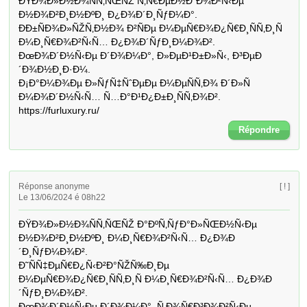
ÐŸÐ¾Ð»Ð½Ð¾ÑÑ‚ÑŒÑŽ Ñ‚Ñ€ÐµÐ½Ð´Ð¾Ð²Ñ‹Ðµ 
Ð½Ð¾Ð²Ð¸Ð½ÐºÐ¸ Ð¿Ð¾Ð´Ð¸ÑƒÐ¼Ð°. 

ÐÐ±ÑÐ¾Ð»ÑŽÑ‚Ð½Ð¾ Ð²ÑÐµ Ð¼ÐµÑ€Ð¾Ð¿Ñ€Ð¸ÑÑ‚Ð¸Ñ 
Ð¼Ð¸Ñ€Ð¾Ð²Ñ‹Ñ… Ð¿Ð¾Ð´ÑƒÐ¸Ð¼Ð¾Ð². 

ÐœÐ¾Ð´Ð½Ñ‹Ðµ Ð´Ð¾Ð¼Ð°, Ð»ÐµÐ¹Ð±Ð»Ñ‹, Ð³ÐµÐ
´Ð¾Ð½Ð¸Ð·Ð¼. 

Ð¡Ð°Ð¼Ð¾Ðµ Ð»ÑƒÑ‡ÑˆÐµÐµ Ð¼ÐµÑÑ‚Ð¾ Ð´Ð»Ñ 
Ð¼Ð¾Ð´Ð½Ñ‹Ñ… Ñ…Ð°Ð¹Ð¿Ð±Ð¸ÑÑ‚Ð¾Ð². 

https://furluxury.ru/
Répondre
Réponse anonyme
[ ! ]
Le 13/06/2024 é 08h22
ÐŸÐ¾Ð»Ð½Ð¾ÑÑ‚ÑŒÑŽ Ð°ÐºÑ‚ÑƒÐ°Ð»ÑŒÐ½Ñ‹Ðµ 
Ð½Ð¾Ð²Ð¸Ð½ÐºÐ¸ Ð¼Ð¸Ñ€Ð¾Ð²Ñ‹Ñ… Ð¿Ð¾Ð
´Ð¸ÑƒÐ¼Ð¾Ð². 

Ð˜ÑÑ‡ÐµÑ€Ð¿Ñ‹Ð²Ð°ÑŽÑ‰Ð¸Ðµ 
Ð¼ÐµÑ€Ð¾Ð¿Ñ€Ð¸ÑÑ‚Ð¸Ñ Ð¼Ð¸Ñ€Ð¾Ð²Ñ‹Ñ… Ð¿Ð¾Ð
´ÑƒÐ¸Ð¼Ð¾Ð². 

ÐœÐ¾Ð´Ð½Ñ‹Ðµ Ð´Ð¾Ð¼Ð°, Ñ‚Ð¾Ñ€Ð³Ð¾Ð²Ñ‹Ðµ 