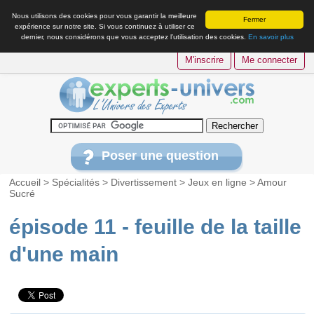
Nous utilisons des cookies pour vous garantir la meilleure
Fermer
expérience sur notre site. Si vous continuez à utiliser ce
dernier, nous considérons que vous acceptez l’utilisation des cookies.
En savoir plus
M'inscrire
Me connecter
Poser une question
Accueil
>
Spécialités
>
Divertissement
>
Jeux en ligne
>
Amour
Sucré
épisode 11 - feuille de la taille
d'une main