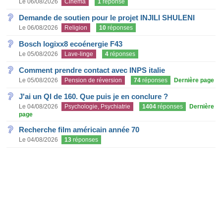
Le 06/08/2026
Cinéma
1
réponse
Demande de soutien pour le projet INJILI SHULENI
Le 06/08/2026
Religion
10
réponses
Bosch logixx8 ecoénergie F43
Le 05/08/2026
Lave-linge
4
réponses
Comment prendre contact avec INPS italie
Le 05/08/2026
Pension de réversion
74
réponses
Dernière page
J'ai un QI de 160. Que puis je en conclure ?
Le 04/08/2026
Psychologie, Psychiatrie
1404
réponses
Dernière
page
Recherche film américain année 70
Le 04/08/2026
13
réponses