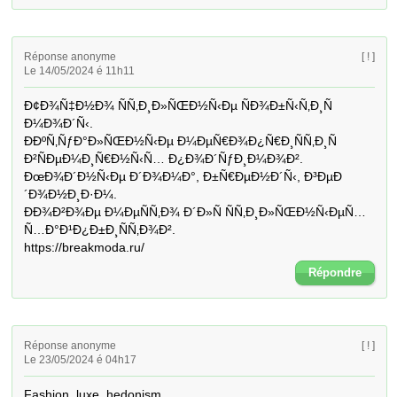
Réponse anonyme
[ ! ]
Le 14/05/2024 é 11h11
Ð¢Ð¾Ñ‡Ð½Ð¾ ÑÑ‚Ð¸Ð»ÑŒÐ½Ñ‹Ðµ ÑÐ¾Ð±Ñ‹Ñ‚Ð¸Ñ 
Ð¼Ð¾Ð´Ñ‹. 

ÐÐºÑ‚ÑƒÐ°Ð»ÑŒÐ½Ñ‹Ðµ Ð¼ÐµÑ€Ð¾Ð¿Ñ€Ð¸ÑÑ‚Ð¸Ñ 
Ð²ÑÐµÐ¼Ð¸Ñ€Ð½Ñ‹Ñ… Ð¿Ð¾Ð´ÑƒÐ¸Ð¼Ð¾Ð². 

ÐœÐ¾Ð´Ð½Ñ‹Ðµ Ð´Ð¾Ð¼Ð°, Ð±Ñ€ÐµÐ½Ð´Ñ‹, Ð³ÐµÐ
´Ð¾Ð½Ð¸Ð·Ð¼. 

ÐÐ¾Ð²Ð¾Ðµ Ð¼ÐµÑÑ‚Ð¾ Ð´Ð»Ñ ÑÑ‚Ð¸Ð»ÑŒÐ½Ñ‹ÐµÑ… 
Ñ…Ð°Ð¹Ð¿Ð±Ð¸ÑÑ‚Ð¾Ð². 

https://breakmoda.ru/
Répondre
Réponse anonyme
[ ! ]
Le 23/05/2024 é 04h17
Fashion, luxe, hedonism 
