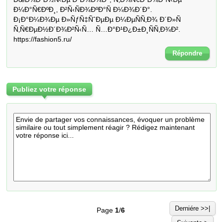
Ð¼Ð°Ñ€ÐºÐ¸, Ð²Ñ‹ÑÐ¾ÐºÐ°Ñ Ð¼Ð¾Ð´Ð°. 

Ð¡Ð°Ð¼Ð¾Ðµ Ð»ÑƒÑ‡ÑˆÐµÐµ Ð¼ÐµÑÑ‚Ð¾ Ð´Ð»Ñ 
Ñ‚Ñ€ÐµÐ½Ð´Ð¾Ð²Ñ‹Ñ… Ñ…Ð°Ð¹Ð¿Ð±Ð¸ÑÑ‚Ð¾Ð². 

https://fashion5.ru/
Répondre
Publiez votre réponse
Derniére >>|
Page
1
/
6