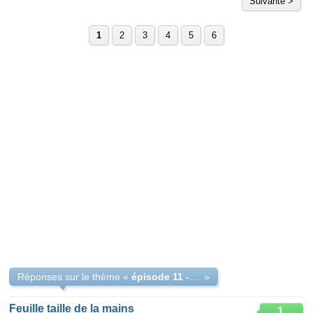
Suivante >
1
2
3
4
5
6
Réponses sur le thème «
épisode 11 - feuille de la taille d'une main
»
Feuille taille de la mains
1