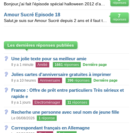
réponses
Bonjour,j'ai fait l'épisode spécial halloween 2012 d'amour sucré mais ma bague a disparu et l'épisod
Amour Sucré Episode 18
7
réponses
Salut,je suis sur Amour Sucré depuis 2 ans et il faut toujours que je sois bloquée a un épisode.La j
Les dernières réponses publiées
Une jolie texte pour sa meilleur amie
Il y a 1 minute
Amitié
1661
réponses
Dernière page
Jolies cartes d'anniversaire gratuites à imprimer
Il y a 10 heures
Anniversaire
396
réponses
Dernière page
France : Offre de prêt entre particuliers Très sérieux et
rapide e
Il y a 1 jours
Electroménager
11
réponses
Recherhe une personne avec seul nom de jeune fille
Le 06/08/2026
1
réponse
Correspondant français en Allemagne