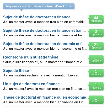
Réponses sur le thème «
choix d'un thème de recherche pour un thèse de doctorat
»
Sujet de thèse de doctorat en finance
44
réponses
J'ai un master avec la mention très bien en comptabilité et finance en tunisie et je cherche un suje
Sujet de thése de doctorat en finance et banque
3
réponses
J'ai un master avec la mention bien en finance et banque en tunisie et je cherche un sujet de docto
Sujet de thèse de doctorat en économie et finance
21
réponses
J'ai un master avec la mention bien en economie et finance internationales en tunisie et je cherch
Recherche d'un sujet de thèse
1
réponse
Salut,je suis libanais et j'ai un master en finance et entreprise financière et je cherche un sujet
Sujet de thèse
1
réponse
J'ai un mastère recherche avec la mention bien en finance en tunisie et je cherche un sujet de thèse
Un sujet de doctorat en finance
1
réponse
J'ai un master2 avec la mention très bien en finance .Je suie un Algerien ,42 Ans et je je suie di
These de doctorat en finance ou en economie
1
réponse
J'ai un master avec la mention bien en finance en Liban et je cherche un sujet de doctorat en financ