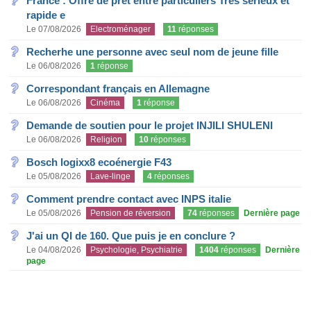
France : Offre de prêt entre particuliers Très sérieux et
rapide e
Le 07/08/2026
Electroménager
11
réponses
Recherhe une personne avec seul nom de jeune fille
Le 06/08/2026
1
réponse
Correspondant français en Allemagne
Le 06/08/2026
Cinéma
1
réponse
Demande de soutien pour le projet INJILI SHULENI
Le 06/08/2026
Religion
10
réponses
Bosch logixx8 ecoénergie F43
Le 05/08/2026
Lave-linge
4
réponses
Comment prendre contact avec INPS italie
Le 05/08/2026
Pension de réversion
74
réponses
Dernière page
J'ai un QI de 160. Que puis je en conclure ?
Le 04/08/2026
Psychologie, Psychiatrie
1404
réponses
Dernière
page