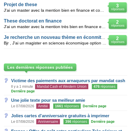
Projet de these
3
réponses
J'ai un master avec la mention bien en finance et commerce internationale en Tunisie et je cherche u
These doctorat en finance
2
réponses
J'ai un master avec la mention très bien en finance et assurance en tunisie et je cherche un sujet d
Je recherche un nouveau thème en éconmitrie
2
réponses
Bjr , J'ai un magister en sciences économique option économétrie en Algérie, et je cherche un nouv
Les dernières réponses publiées
Victime des paiements aux arnaqueurs par mandat cash
Il y a 1 minute
Mandat Cash et Western Union
476
réponses
Dernière page
Une jolie texte pour sa meilleur amie
Le 07/08/2026
Amitié
1661
réponses
Dernière page
Jolies cartes d'anniversaire gratuites à imprimer
Le 07/08/2026
Anniversaire
396
réponses
Dernière page