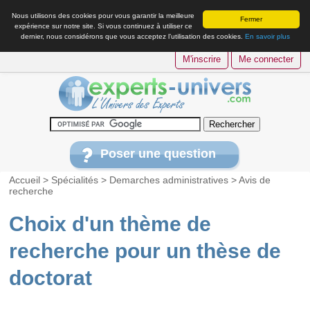
Nous utilisons des cookies pour vous garantir la meilleure
Fermer
expérience sur notre site. Si vous continuez à utiliser ce
dernier, nous considérons que vous acceptez l’utilisation des cookies.
En savoir plus
M'inscrire
Me connecter
Poser une question
Accueil
>
Spécialités
>
Demarches administratives
>
Avis de
recherche
Choix d'un thème de
recherche pour un thèse de
doctorat