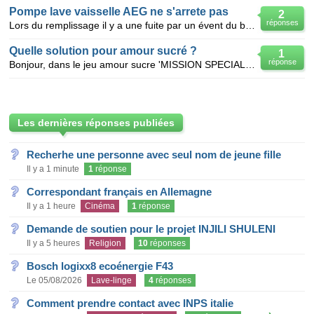
Pompe lave vaisselle AEG ne s'arrete pas
2
réponses
Lors du remplissage il y a une fuite par un évent du bloc de niveau (grand bloc translucide sur le
Quelle solution pour amour sucré ?
1
réponse
Bonjour, dans le jeu amour sucre 'MISSION SPECIALE, PAQUE 2013' je suis bloque car j'arrive pas a f
Les dernières réponses publiées
Recherhe une personne avec seul nom de jeune fille
Il y a 1 minute
1
réponse
Correspondant français en Allemagne
Il y a 1 heure
Cinéma
1
réponse
Demande de soutien pour le projet INJILI SHULENI
Il y a 5 heures
Religion
10
réponses
Bosch logixx8 ecoénergie F43
Le 05/08/2026
Lave-linge
4
réponses
Comment prendre contact avec INPS italie