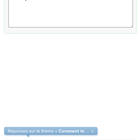
Réponses sur le thème «
Comment terminr l'évent d'amour sucré (Noel 2012)
»