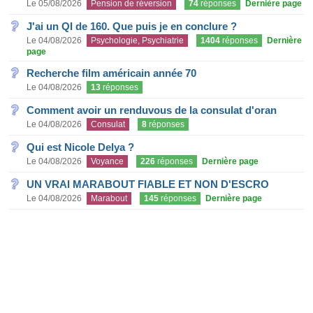
Le 05/08/2026
Pension de réversion
74
réponses
Dernière page
J'ai un QI de 160. Que puis je en conclure ?
Le 04/08/2026
Psychologie, Psychiatrie
1404
réponses
Dernière
page
Recherche film américain année 70
Le 04/08/2026
13
réponses
Comment avoir un renduvous de la consulat d'oran
Le 04/08/2026
Consulat
8
réponses
Qui est Nicole Delya ?
Le 04/08/2026
Voyance
226
réponses
Dernière page
UN VRAI MARABOUT FIABLE ET NON D'ESCRO
Le 04/08/2026
Marabout
145
réponses
Dernière page