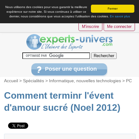
Nous utilisons des cookies pour vous garantir la meilleure
Fermer
expérience sur notre site. Si vous continuez à utiliser ce
dernier, nous considérons que vous acceptez l’utilisation des cookies.
En savoir plus
M'inscrire
Me connecter
Poser une question
Accueil
>
Spécialités
>
Informatique, nouvelles technologies
>
PC
Comment terminr l'évent
d'amour sucré (Noel 2012)