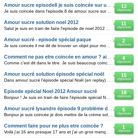
Amour sucre episode8 je suis coincée sur un objectif help me
13
réponses
Je suis coincée dans l'episode 8 de amour sucre sur cet objectif Demande à tes camarades de classe d
Amour sucre solution noel 2012
11
réponses
Salut je suis en train de faire l'episode de noel 2012 et je bloque Je suis dans le box de rudolph
Amour sucré - episode spécial paque
2
réponses
Je suis coincée il me dit de trouver un objet pour monter prendre les chocolats pendu dans l'arbre a
Comment ne pas etre coincée en amour ? aider moi
4
réponses
Comme c'est dit dans le titre. Je suis beaucoup coincée en amour . Jai 13 ans et mon amoureux aussi.
Amour sucré solution épisode spécial noël
15
réponses
Dans amour sucré l'épisode spécial Noël (en replay) après avoir récupéré des cadeaux (16/20), je blo
Episode spécial Noel 2012 Amour sucré
18
réponses
Bonjour ! Je suis en train de faire l'épisode spécial Noel 2012 sur amour sucre je dois choisir la c
Amour sucré lysandre épisode 9 problème dialogue
5
réponses
Bonjour je suis coincée je dois mettre de la crème solaire à lysandre je dois lui répondre oui ou no
Comment faire pour ne plus etre coincée ?
1
réponse
Voilà j'ai 16 ans presque 17 ans et j'ai un gros manque de confiance en moi je me trouve moche je su