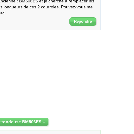
cienne : BM506ES et je cherche à remplacer les 
es longueurs de ces 2 courroies. Pouvez-vous me 
rci.
Répondre
r tondeuse BM506ES
»