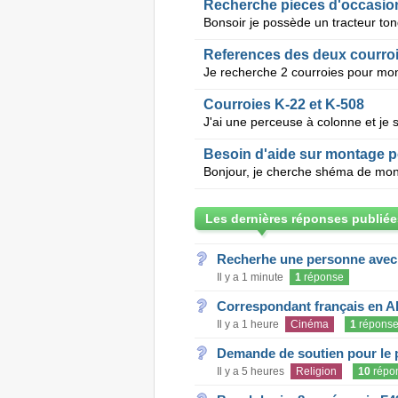
Recherche pieces d'occasio
References des deux courroi
Courroies K-22 et K-508
Besoin d'aide sur montage p
Les dernières réponses publiée
Recherhe une personne avec s
Il y a 1 minute
1
réponse
Correspondant français en A
Il y a 1 heure
Cinéma
1
répons
Demande de soutien pour le 
Il y a 5 heures
Religion
10
répo