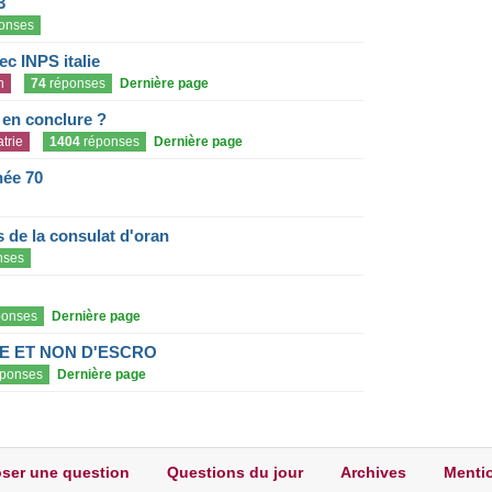
3
onses
c INPS italie
n
74
réponses
Dernière page
e en conclure ?
trie
1404
réponses
Dernière page
née 70
de la consulat d'oran
nses
onses
Dernière page
E ET NON D'ESCRO
ponses
Dernière page
ser une question
Questions du jour
Archives
Mentio