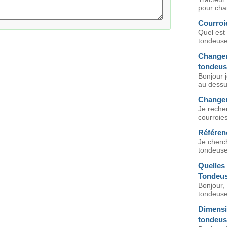
pour chan
Courroi
Quel est
tondeuse
Changer 
tondeus
Bonjour 
au dessu
Changem
Je reche
courroie
Référen
Je cherch
tondeuse
Quelles
Tondeus
Bonjour, 
tondeuse
Dimensi
tondeus