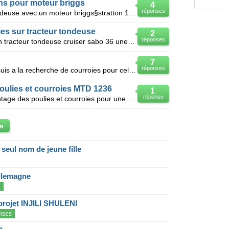
ns pour moteur briggs
4
réponses
Bonsoir je possède un tracteur tondeuse avec un moteur briggs§stratton 12hp modele 28277 type 0167.
es sur tracteur tondeuse
2
réponses
Je recherche 2 courroies pour mon tracteur tondeuse cruiser sabo 36 une qui relie les 2 lames et l a
7
réponses
J'ai une perceuse à colonne et je suis a la recherche de courroies pour celle-ci Une courroie K-22
oulies et courroies MTD 1236
1
réponse
Bonjour, je cherche shéma de montage des poulies et courroies pour une tondeuse autoportée de mar
s
eul nom de jeune fille
llemagne
e
projet INJILI SHULENI
nses