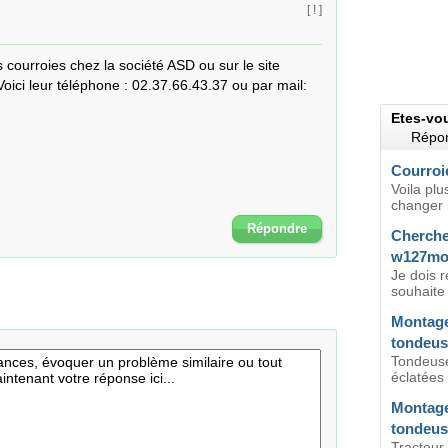
[ ! ]
courroies chez la société ASD ou sur le site 
ici leur téléphone : 02.37.66.43.37 ou par mail: 
Etes-vo
Répon
Courroi
Voila plu
changer l
Répondre
Cherche
w127mot
Je dois 
souhaite 
Montage
tondeus
Tondeuse
éclatées
Montage
tondeus
Tracteur