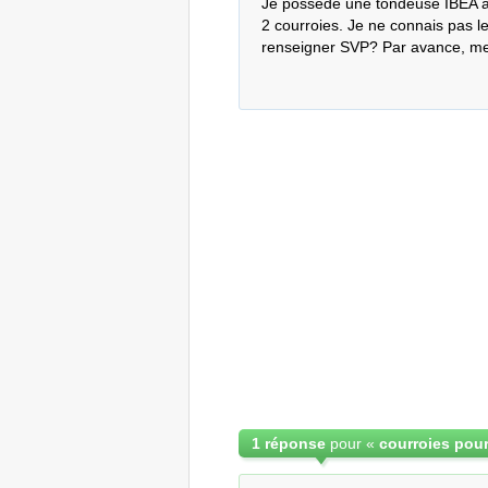
Je possède une tondeuse IBEA an
2 courroies. Je ne connais pas l
renseigner SVP? Par avance, me
1 réponse
pour «
courroies pou