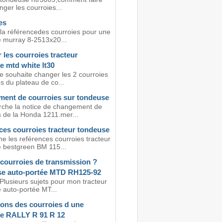
ger les courroies...
es
 la référencedes courroies pour une
 murray 8-2513x20...
les courroies tracteur
e mtd white lt30
je souhaite changer les 2 courroies
s du plateau de co...
ent de courroies sur tondeuse
rche la notice de changement de
s de la Honda 1211.mer...
ces courroies tracteur tondeuse
e les reférences courroies tracteur
 bestgreen BM 115...
 courroies de transmission ?
e auto-portée MTD RH125-92
Plusieurs sujets pour mon tracteur
 auto-portée MT...
ons des courroies d une
e RALLY R 91 R 12