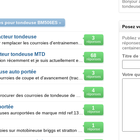
Bonjour à
tondeuse
es pour tondeuse BM506ES
»
Posez vo
acteur tondeuse
3
Publiez 
réponses
Je recherche une vue éclatée pour remplacer les courroies d'entrainement moteur de mon tracteur tond
réponses
centaines
cteur tondeuse MTD
68
Titre de
réponses
J'ai cassé la courroie de transmission récemment et je suis actuellement entrain de changer toutes l
use auto portée
3
Votre qu
réponses
Bonjour je recherche les réf des courroies de coupe et d'avancement (traction) pour tondeuse autopor
4
réponses
Je recherche un endroit pour me procurer des courroies de tondeuse de marque snapper
portée
1
réponse
Ou trouver des courroies de tondeuses auroportées de marque mtd ref:13RH773E600,et comment les posée
1
réponse
Je na rive pas a remettre les courroies sur motobineuse briggs et stratton pouvez vous me faire un d