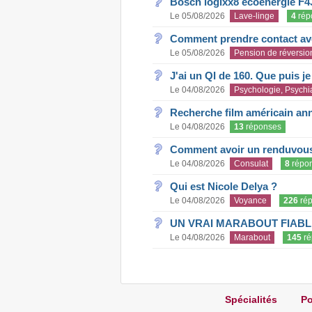
Bosch logixx8 ecoénergie F4
Le 05/08/2026
Lave-linge
4
rép
Comment prendre contact ave
Le 05/08/2026
Pension de réversio
J'ai un QI de 160. Que puis j
Le 04/08/2026
Psychologie, Psychia
Recherche film américain an
Le 04/08/2026
13
réponses
Comment avoir un renduvous 
Le 04/08/2026
Consulat
8
répo
Qui est Nicole Delya ?
Le 04/08/2026
Voyance
226
rép
UN VRAI MARABOUT FIABL
Le 04/08/2026
Marabout
145
ré
Spécialités
Po