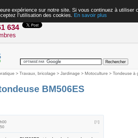
eure expérience sur notre site. Si vous continuez à utiliser
ceptez l’utilisation des cookies.
En savoir plus
61 634
mbres
pratique
>
Travaux, bricolage
>
Jardinage
>
Motoculture
>
Tondeuse à 
 tondeuse BM506ES
0h00
[ ! ]
h50