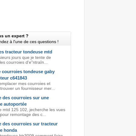
us un expert ?
dez à l'une de ces questions !
es tracteur tondeuse mtd
sieurs jours que je tente de
es courroies d'e"ntraîn...
 courroies tondeuse gaby
eur c641843
remplacer mes courroies et
trouver un fournisseur mer...
 des courroies sur une
e autoportée
 mtd 125 102, jecherche les vues
 pour remontage des c...
 des courroies sur tracteur
e honda
 tondeuse htr3009,comment faire