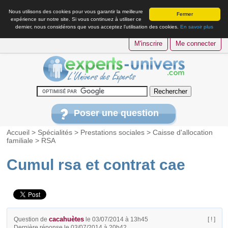
Nous utilisons des cookies pour vous garantir la meilleure
Fermer
expérience sur notre site. Si vous continuez à utiliser ce
dernier, nous considérons que vous acceptez l’utilisation des cookies.
En savoir plus
M'inscrire
Me connecter
Poser une question
Accueil
>
Spécialités
>
Prestations sociales
>
Caisse d'allocation
familiale
>
RSA
Cumul rsa et contrat cae
cacahuètes
Question de
le 03/07/2014 à 13h45
[ ! ]
Dernière réponse le 03/07/2014 à 20h42