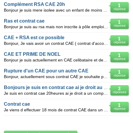
Complément RSA CAE 20h
1
réponse
Bonjour je suis mere isolee avec un enfant de moins de 3 ans et je vais bientot commencer un travail
Ras et contrat cae
1
réponse
Bonjour je suis au rsa mais non inscrite à pôle emploi puis je bénéficier d un cae
CAE + RSA est ce possible
1
réponse
Bonjour, Je vais avoir un contrat CAE ( contrat d'accompagnement a l'emploi ) pour une durée de s
CAE ET PRIME DE NOEL
1
réponse
Bonjour je suis actuellement en CAE celibataire et deux enfants a charge j ai le complement RSA aur
Rupture d'un CAE pour un autre CAE
1
réponse
Bonjour, actuellement sous contrat CAE je souhaite postuler pour un autre emploi en CAE. La rupture
Bonjours je suis en contrat cae ai je droit au rsa
3
réponses
Je suis en contrat cae 20heures ai je droit a un complement rsa
Contrat cae
1
réponse
Je viens d effectuer 18 mois de contrat CAE dans un établisement. Actuellement au chomage, un autre