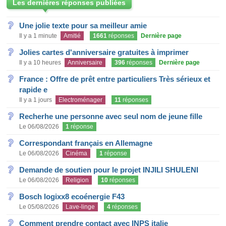
Les dernières réponses publiées
Une jolie texte pour sa meilleur amie
Il y a 1 minute
Amitié
1661
réponses
Dernière page
Jolies cartes d'anniversaire gratuites à imprimer
Il y a 10 heures
Anniversaire
396
réponses
Dernière page
France : Offre de prêt entre particuliers Très sérieux et
rapide e
Il y a 1 jours
Electroménager
11
réponses
Recherhe une personne avec seul nom de jeune fille
Le 06/08/2026
1
réponse
Correspondant français en Allemagne
Le 06/08/2026
Cinéma
1
réponse
Demande de soutien pour le projet INJILI SHULENI
Le 06/08/2026
Religion
10
réponses
Bosch logixx8 ecoénergie F43
Le 05/08/2026
Lave-linge
4
réponses
Comment prendre contact avec INPS italie