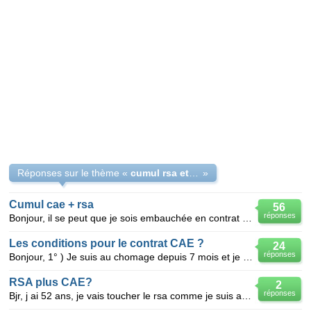
Réponses sur le thème «
cumul rsa et contrat cae
»
Cumul cae + rsa
56
réponses
Bonjour, il se peut que je sois embauchée en contrat CAE (j'ai plus de 50 ans), y a-t-il possibilit
Les conditions pour le contrat CAE ?
24
réponses
Bonjour, 1° ) Je suis au chomage depuis 7 mois et je voudrai faire un contrat CAE avec mon ancien
RSA plus CAE?
2
réponses
Bjr, j ai 52 ans, je vais toucher le rsa comme je suis au rmi , je dois signer peût-être un CAE (C