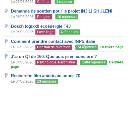
Le 06/08/2026
Cinéma
1
réponse
Demande de soutien pour le projet INJILI SHULENI
Le 06/08/2026
Religion
10
réponses
Bosch logixx8 ecoénergie F43
Le 05/08/2026
Lave-linge
4
réponses
Comment prendre contact avec INPS italie
Le 05/08/2026
Pension de réversion
74
réponses
Dernière page
J'ai un QI de 160. Que puis je en conclure ?
Le 04/08/2026
Psychologie, Psychiatrie
1404
réponses
Dernière
page
Recherche film américain année 70
Le 04/08/2026
13
réponses