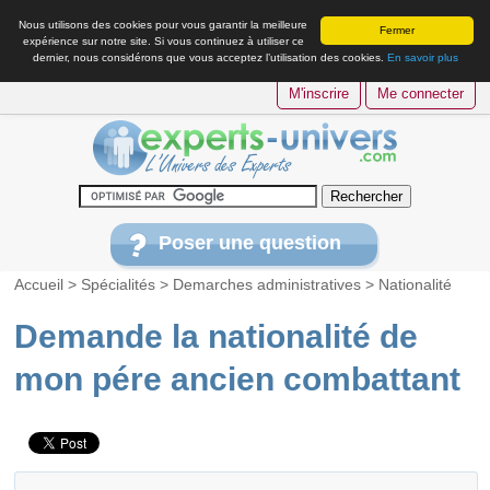
Nous utilisons des cookies pour vous garantir la meilleure
Fermer
expérience sur notre site. Si vous continuez à utiliser ce
dernier, nous considérons que vous acceptez l’utilisation des cookies.
En savoir plus
M'inscrire
Me connecter
Poser une question
Accueil
>
Spécialités
>
Demarches administratives
>
Nationalité
Demande la nationalité de
mon pére ancien combattant