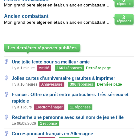
6
réponses
Mon grand père algérien ètait un ancien combattant dans l'armée francaise contre l'allemangne pendan
Ancien combattant
3
réponses
Mon grand père algérien ètait un ancien combattant dans l'armée francaise contre l'allemangne penda
Les dernières réponses publiées
Une jolie texte pour sa meilleur amie
Il y a 1 minute
Amitié
1661
réponses
Dernière page
Jolies cartes d'anniversaire gratuites à imprimer
Il y a 10 heures
Anniversaire
396
réponses
Dernière page
France : Offre de prêt entre particuliers Très sérieux et
rapide e
Il y a 1 jours
Electroménager
11
réponses
Recherhe une personne avec seul nom de jeune fille
Le 06/08/2026
1
réponse
Correspondant français en Allemagne