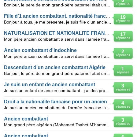
8
réponses
Bonjour, le père de mon grand-père paternel était un ancien combattant de l'armée française pendant
Fille d'1 ancien combattant, nationalité francaise
19
réponses
Bonjour à tous, je me présente, je suis fille d'un ancien combattant algerien, qui a servit l'armée
NATURALISATION ET NATIONALITE FRANCAISE.
17
réponses
Mon pére ancien combattant a servi dans l'armée française dans l'infanterie durant les guerres d'ind
Ancien combattant d'Indochine
2
réponses
Mon père ancien combattant a servi dans l'armée française dans l'infanterie durant les guerres d'Ind
Descendant d'un ancien combattant Algérien de l'armée française
1
réponse
Bonjour, le père de mon grand-père paternel était un ancien combattant Algérien de l'armée française
Je suis un enfant de ancien combattant
3
réponses
Je suis un enfant de ancien combattant.. j ai des probléme ici en algerie a l'ecole chaumage tous..j
Droit a la nationalite fancaise pour un ancien combattant
4
réponses
Je suis un ancien combattent de l'armée francaise installé en algerie je beneficie d'aide médicale e
Ancien combattant
3
réponses
Mon grand père algérien (Mohamed Tsabet M'hammed) ètait un ancien combattant dans l'armée francaise
Ancien combattant