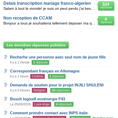
Delais transcription mariage franco-algerien
324
réponses
Salam à tout le monde! je suis un peut perdu j'ai besoin d'être éclairais svp baraka allah fikom!
Non reception de CCAM
4
réponses
Bonjour a tous je souhaiteria tellement deposer ma question qui est trop ambigue j'ai deposé le
Les dernières réponses publiées
Recherhe une personne avec seul nom de jeune fille
Il y a 1 minute
1
réponse
Correspondant français en Allemagne
Il y a 1 heure
Cinéma
1
réponse
Demande de soutien pour le projet INJILI SHULENI
Il y a 5 heures
Religion
10
réponses
Bosch logixx8 ecoénergie F43
Le 05/08/2026
Lave-linge
4
réponses
Comment prendre contact avec INPS italie