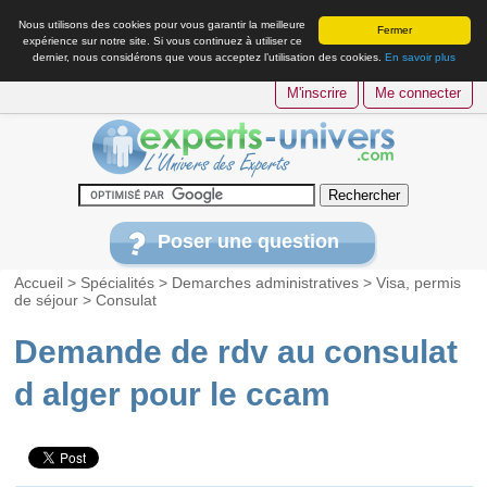
Nous utilisons des cookies pour vous garantir la meilleure
Fermer
expérience sur notre site. Si vous continuez à utiliser ce
dernier, nous considérons que vous acceptez l’utilisation des cookies.
En savoir plus
M'inscrire
Me connecter
Poser une question
Accueil
>
Spécialités
>
Demarches administratives
>
Visa, permis
de séjour
>
Consulat
Demande de rdv au consulat
d alger pour le ccam