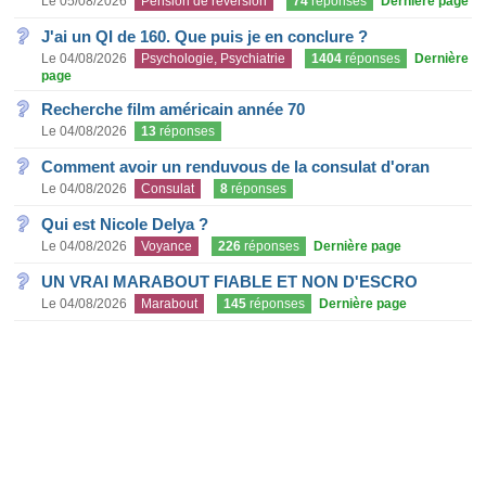
Le 05/08/2026
Pension de réversion
74
réponses
Dernière page
J'ai un QI de 160. Que puis je en conclure ?
Le 04/08/2026
Psychologie, Psychiatrie
1404
réponses
Dernière
page
Recherche film américain année 70
Le 04/08/2026
13
réponses
Comment avoir un renduvous de la consulat d'oran
Le 04/08/2026
Consulat
8
réponses
Qui est Nicole Delya ?
Le 04/08/2026
Voyance
226
réponses
Dernière page
UN VRAI MARABOUT FIABLE ET NON D'ESCRO
Le 04/08/2026
Marabout
145
réponses
Dernière page