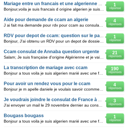
Mariage entre un francais et une algerienne a alger
1
réponse
Bonjour,voila je suis francais d origine algerien je suis actuellement en algerie,je voudrais dans 1
Aide pour demande de ccam an algerie
4
réponses
J ai fait ma demande pour rdv pour ccam au consulat de france a alger depuis27jan2011 et il s avère
RDV pour depot de ccam: question sur le passeport
1
réponse
Bonjour, J'ai obtenu un RDV pour un depot de dossier de CCAM au consulat d'Alger. Ne pouvant pas
Ccam consulat de Annaba question urgente
21
réponses
Salam; Je suis française d'origine Algérienne et je vais me marier avec un Algérien qui vit en Algér
La transcription de mariage avec ccam
190
réponses
Bonjour a tous voila je suis algerien marié avec une française le 18 aout 2011 en effet le con
Pour avoir un rendez vous pour le ccam
4
réponses
Bonjour je m apelle daniele je voulais savoir ccomment obtenir un rendez vous pour le ccam au con
Je voudrais joindre le consulat de France à Alger
3
réponses
J'ai envoyer un mail le 29 novembre dernier au consulat de France à Alger, pour prendre un rendez-vo
Bougass bougass
1
réponse
Bonjour a tous voila je suis algerien marié avec une française le 18 aout 2011 en effet le consul