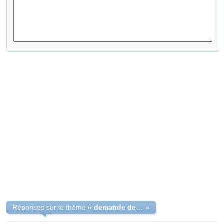
Réponses sur le thème «
demande de rdv au consulat d alger pour le ccam
»