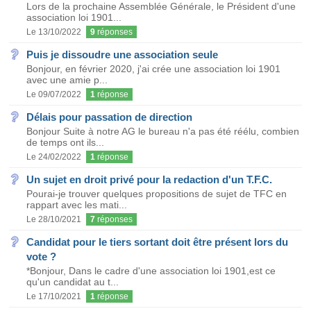
Lors de la prochaine Assemblée Générale, le Président d'une
association loi 1901...
Le 13/10/2022
9
réponses
Puis je dissoudre une association seule
Bonjour, en février 2020, j'ai crée une association loi 1901
avec une amie p...
Le 09/07/2022
1
réponse
Délais pour passation de direction
Bonjour Suite à notre AG le bureau n'a pas été réélu, combien
de temps ont ils...
Le 24/02/2022
1
réponse
Un sujet en droit privé pour la redaction d'un T.F.C.
Pourai-je trouver quelques propositions de sujet de TFC en
rappart avec les mati...
Le 28/10/2021
7
réponses
Candidat pour le tiers sortant doit être présent lors du
vote ?
*Bonjour, Dans le cadre d'une association loi 1901,est ce
qu'un candidat au t...
Le 17/10/2021
1
réponse