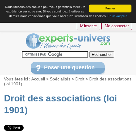
Nous utilisons des cookies pour vous garantir la meilleure
Fermer
expérience sur notre site. Si vous continuez à utiliser ce
dernier, nous considérons que vous acceptez l’utilisation des cookies.
En savoir plus
M'inscrire
Me connecter
Poser une question
Vous êtes ici :
Accueil
>
Spécialités
>
Droit
>
Droit des associations
(loi 1901)
Droit des associations (loi
1901)