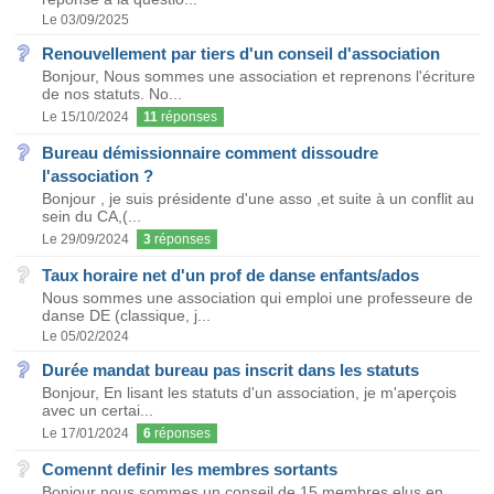
Le 03/09/2025
Renouvellement par tiers d'un conseil d'association
Bonjour, Nous sommes une association et reprenons l'écriture
de nos statuts. No...
Le 15/10/2024
11
réponses
Bureau démissionnaire comment dissoudre
l'association ?
Bonjour , je suis présidente d'une asso ,et suite à un conflit au
sein du CA,(...
Le 29/09/2024
3
réponses
Taux horaire net d'un prof de danse enfants/ados
Nous sommes une association qui emploi une professeure de
danse DE (classique, j...
Le 05/02/2024
Durée mandat bureau pas inscrit dans les statuts
Bonjour, En lisant les statuts d'un association, je m'aperçois
avec un certai...
Le 17/01/2024
6
réponses
Comennt definir les membres sortants
Bonjour nous sommes un conseil de 15 membres elus en