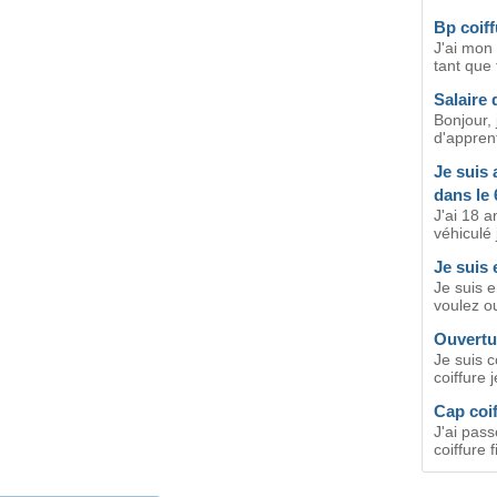
Bp coiff
J'ai mon 
tant que 
Salaire 
Bonjour, 
d'appren
Je suis 
dans le 
J'ai 18 a
véhiculé j
Je suis 
Je suis e
voulez ou
Ouvertur
Je suis 
coiffure 
Cap coif
J'ai pas
coiffure f