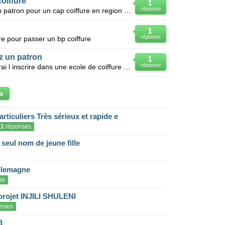
oiffure
1
réponse
Bonjour, je suis à la recherche d'un patron pour un cap coiffure en region autour d'Argenteuil. Je p
1
réponse
fure pour passer un bp coiffure
z un patron
1
réponse
Ma fille veut etre coiffeuse je voudrai l inscrire dans une ecole de coiffure pour passer le cap par
s
articuliers Très sérieux et rapide e
11
réponses
eul nom de jeune fille
llemagne
se
projet INJILI SHULENI
nses
3