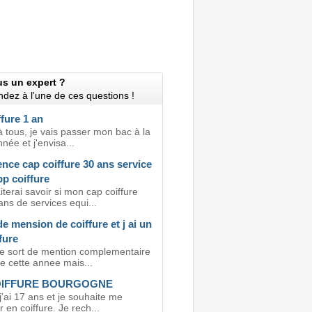
us un expert ?
dez à l'une de ces questions !
fure 1 an
 tous, je vais passer mon bac à la
nnée et j'envisa...
nce cap coiffure 30 ans service
bp coiffure
terai savoir si mon cap coiffure
ns de services equi...
de mension de coiffure et j ai un
fure
je sort de mention complementaire
e cette annee mais...
OIFFURE BOURGOGNE
j'ai 17 ans et je souhaite me
r en coiffure. Je rech...