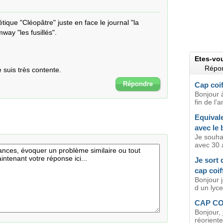
tique "Cléopâtre" juste en face le journal "la 
way "les fusillés".

Etes-vo
Répon
e suis très contente.
Répondre
Cap coif
Bonjour à
fin de l'a
Equivale
avec le 
Je souhai
avec 30 a
Je sort 
cap coif
Bonjour 
d un lyce
CAP C
Bonjour, 
réoriente