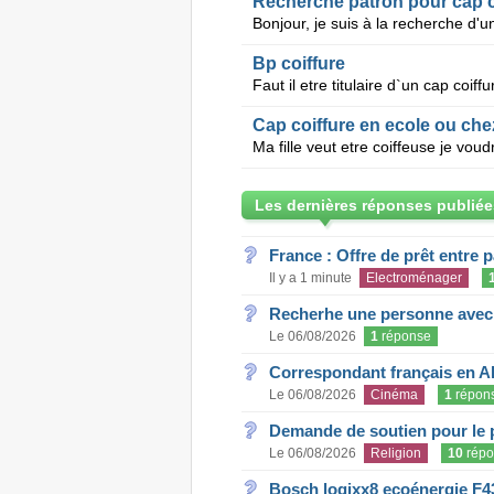
Recherche patron pour cap c
Bp coiffure
Faut il etre titulaire d`un cap coif
Cap coiffure en ecole ou che
Les dernières réponses publiée
France : Offre de prêt entre p
Il y a 1 minute
Electroménager
Recherhe une personne avec s
Le 06/08/2026
1
réponse
Correspondant français en A
Le 06/08/2026
Cinéma
1
répon
Demande de soutien pour le 
Le 06/08/2026
Religion
10
répo
Bosch logixx8 ecoénergie F4