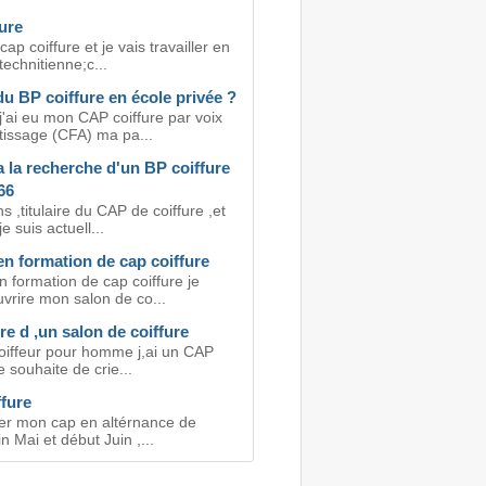
ure
cap coiffure et je vais travailler en
technitienne;c...
du BP coiffure en école privée ?
j'ai eu mon CAP coiffure par voix
tissage (CFA) ma pa...
a la recherche d'un BP coiffure
66
ns ,titulaire du CAP de coiffure ,et
e suis actuell...
en formation de cap coiffure
n formation de cap coiffure je
vrire mon salon de co...
e d ,un salon de coiffure
coiffeur pour homme j,ai un CAP
je souhaite de crie...
fure
ser mon cap en altérnance de
in Mai et début Juin ,...