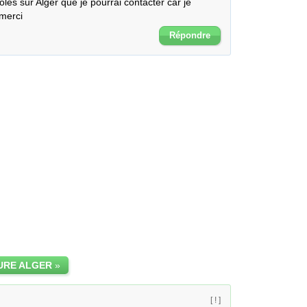
es sur Alger que je pourrai contacter car je 
merci
Répondre
URE ALGER
»
[ ! ]