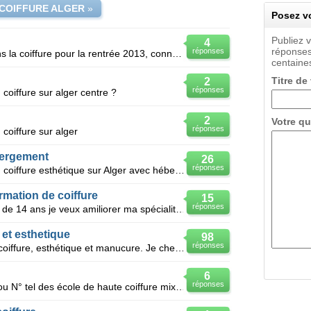
COIFFURE ALGER
»
Posez vo
Publiez 
4
réponses
réponses
Bonjour, je souhaite m'orienter dans la coiffure pour la rentrée 2013, connaissez vous des écoles de
centaines
Titre de
2
réponses
coiffure sur alger centre ?
2
Votre qu
réponses
coiffure sur alger
bergement
26
réponses
Je cherche une école de formation coiffure esthétique sur Alger avec hébergement ?
mation de coiffure
15
réponses
Je suis coiffeuse d'une expérience de 14 ans je veux amiliorer ma spécialité en coiffure dans une ec
et esthetique
98
réponses
Bonjour, je doit ouvrir un salon de coiffure, esthétique et manucure. Je cherche à louer un CAP o
6
réponses
Bonjour, je veux avoir des adrese ou N° tel des école de haute coiffure mixte à Alger ou environ po