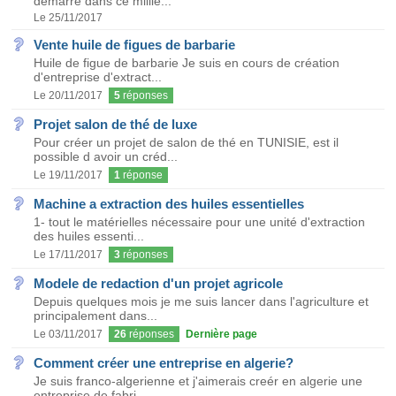
démarre dans ce millie...
Le 25/11/2017
Vente huile de figues de barbarie
Huile de figue de barbarie Je suis en cours de création
d'entreprise d'extract...
Le 20/11/2017
5
réponses
Projet salon de thé de luxe
Pour créer un projet de salon de thé en TUNISIE, est il
possible d avoir un créd...
Le 19/11/2017
1
réponse
Machine a extraction des huiles essentielles
1- tout le matérielles nécessaire pour une unité d'extraction
des huiles essenti...
Le 17/11/2017
3
réponses
Modele de redaction d'un projet agricole
Depuis quelques mois je me suis lancer dans l'agriculture et
principalement dans...
Le 03/11/2017
26
réponses
Dernière page
Comment créer une entreprise en algerie?
Je suis franco-algerienne et j'aimerais creér en algerie une
entreprise de fabri...