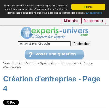
Nous utilisons des cookies pour vous garantir la meilleure
Fermer
expérience sur notre site. Si vous continuez à utiliser ce
dernier, nous considérons que vous acceptez l’utilisation des cookies.
En savoir plus
M'inscrire
Me connecter
Poser une question
Vous êtes ici :
Accueil
>
Spécialités
>
Entreprise
>
Création
d'entreprise
Création d'entreprise - Page
4