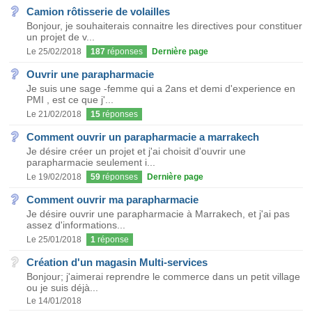
Camion rôtisserie de volailles
Bonjour, je souhaiterais connaitre les directives pour constituer
un projet de v...
Le 25/02/2018
187
réponses
Dernière page
Ouvrir une parapharmacie
Je suis une sage -femme qui a 2ans et demi d'experience en
PMI , est ce que j'...
Le 21/02/2018
15
réponses
Comment ouvrir un parapharmacie a marrakech
Je désire créer un projet et j'ai choisit d'ouvrir une
parapharmacie seulement i...
Le 19/02/2018
59
réponses
Dernière page
Comment ouvrir ma parapharmacie
Je désire ouvrir une parapharmacie à Marrakech, et j'ai pas
assez d'informations...
Le 25/01/2018
1
réponse
Création d'un magasin Multi-services
Bonjour; j'aimerai reprendre le commerce dans un petit village
ou je suis déjà...
Le 14/01/2018