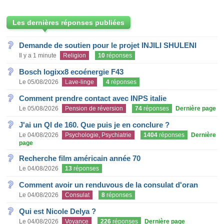
Les dernières réponses publiées
Demande de soutien pour le projet INJILI SHULENI
Il y a 1 minute
Religion
10
réponses
Bosch logixx8 ecoénergie F43
Le 05/08/2026
Lave-linge
4
réponses
Comment prendre contact avec INPS italie
Le 05/08/2026
Pension de réversion
74
réponses
Dernière page
J'ai un QI de 160. Que puis je en conclure ?
Le 04/08/2026
Psychologie, Psychiatrie
1404
réponses
Dernière
page
Recherche film américain année 70
Le 04/08/2026
13
réponses
Comment avoir un renduvous de la consulat d'oran
Le 04/08/2026
Consulat
8
réponses
Qui est Nicole Delya ?
Le 04/08/2026
Voyance
226
réponses
Dernière page