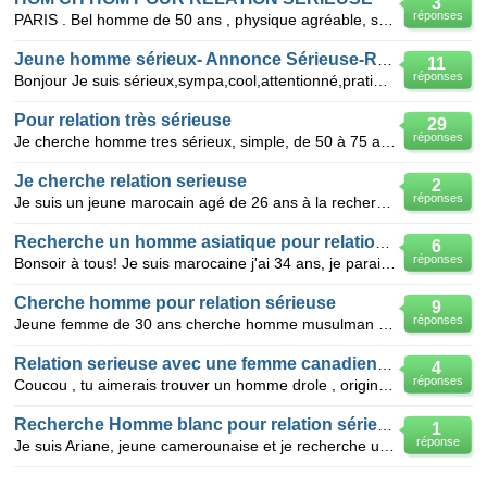
3
réponses
PARIS . Bel homme de 50 ans , physique agréable, sportif , 1.79 / 74 k , chatain claire, recherche h
Jeune homme sérieux- Annonce Sérieuse-Relation
11
réponses
Bonjour Je suis sérieux,sympa,cool,attentionné,pratiquant,élève ingénieur en dernière année ,spor
Pour relation très sérieuse
29
réponses
Je cherche homme tres sérieux, simple, de 50 à 75 ans pour relation très sérieuse.Je suis une femme,
Je cherche relation serieuse
2
réponses
Je suis un jeune marocain agé de 26 ans à la recherche d'une relation très serieuse avec une jeune f
Recherche un homme asiatique pour relation sérieuse
6
réponses
Bonsoir à tous! Je suis marocaine j'ai 34 ans, je parais plus jeune que mon âge. Je ne suis pas t
Cherche homme pour relation sérieuse
9
réponses
Jeune femme de 30 ans cherche homme musulman et instruit pour une relation sérieuse merci
Relation serieuse avec une femme canadienne
4
réponses
Coucou , tu aimerais trouver un homme drole , original , sympathique suprenant, rassurant, extraordi
Recherche Homme blanc pour relation sérieuse
1
réponse
Je suis Ariane, jeune camerounaise et je recherche un Homme blanc responsable et sérieux pour relati