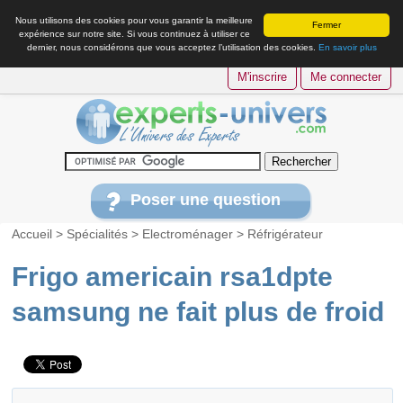
Nous utilisons des cookies pour vous garantir la meilleure
Fermer
expérience sur notre site. Si vous continuez à utiliser ce
dernier, nous considérons que vous acceptez l’utilisation des cookies.
En savoir plus
M'inscrire
Me connecter
Poser une question
Accueil
>
Spécialités
>
Electroménager
>
Réfrigérateur
Frigo americain rsa1dpte
samsung ne fait plus de froid