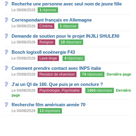
Recherhe une personne avec seul nom de jeune fille
Le 06/08/2026
1
réponse
Correspondant français en Allemagne
Le 06/08/2026
Cinéma
1
réponse
Demande de soutien pour le projet INJILI SHULENI
Le 06/08/2026
Religion
10
réponses
Bosch logixx8 ecoénergie F43
Le 05/08/2026
Lave-linge
4
réponses
Comment prendre contact avec INPS italie
Le 05/08/2026
Pension de réversion
74
réponses
Dernière page
J'ai un QI de 160. Que puis je en conclure ?
Le 04/08/2026
Psychologie, Psychiatrie
1404
réponses
Dernière
page
Recherche film américain année 70
Le 04/08/2026
13
réponses