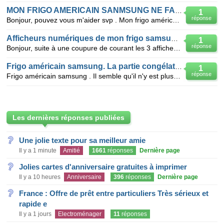
MON FRIGO AMERICAIN SANMSUNG NE FAIT PAS BEAUCOUP DE FROID EN HAUT
1
réponse
Bonjour, pouvez vous m'aider svp . Mon frigo américain samsung RS 55 ne fait presque pas de froid
Afficheurs numériques de mon frigo samsung son éteint
1
réponse
Bonjour, suite à une coupure de courant les 3 afficheurs (congel, frigo et intérieur frigo) de mon f
Frigo américain samsung. La partie congélateur ne fait plus de froid.
1
réponse
Frigo américain samsung . Il semble qu'il n'y est plus de ventilation. L'affichage indique -19 mais
Les dernières réponses publiées
Une jolie texte pour sa meilleur amie
Il y a 1 minute
Amitié
1661
réponses
Dernière page
Jolies cartes d'anniversaire gratuites à imprimer
Il y a 10 heures
Anniversaire
396
réponses
Dernière page
France : Offre de prêt entre particuliers Très sérieux et
rapide e
Il y a 1 jours
Electroménager
11
réponses