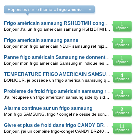
Réponses sur le thème «
frigo americain rsa1dpte samsung ne fait plus de froid
»
Frigo américain samsung RSH1DTMH congele plus
1
réponse
Bonjour J'ai un frigo américain samsung RSH1DTMH qui a 5 ans il affiche 17° au congele et 3° au fri
Frigo americain samsung panne
2
réponses
Bonjour mon frigo americain NEUF samsung ref rsj1kelm chauffe au lieu de faire du froid , la temp
Panne frigo américain Samsung ne donnent plus de froid
1
réponse
Bonjour mon frigo américain Samsung m'indique les températures -18 et +3 mais le frigo ne fait plus
TEMPERATURE FRIGO AMERICAIN SAMSUNG
4
réponses
BONJOUR, je possède un frigo américain samsung qui fait très froid dans le bac à légumes (il con
Probleme de froid frigo américain samsung rs55xdgns
3
réponses
J'ai récupéré un frigo américain samsung side by side dans la maison que j'ai acheté. il était hors
Alarme continue sur un frigo samsung
2
réponses
Mon frigo SAMSUNG, frigo / congel ne cesse de sonner. Le froid est normal (contrôle T°). Les 2 ampo
Givre et plus de froid dans frigo CANDY BR240
11
réponses
Bonjour, j'ai un combiné frigo-congél CANDY BR240 éco, un compresseur, il ne fait plus de froid dans