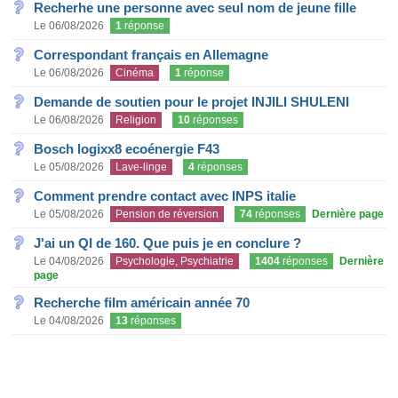
Recherhe une personne avec seul nom de jeune fille
Le 06/08/2026
1
réponse
Correspondant français en Allemagne
Le 06/08/2026
Cinéma
1
réponse
Demande de soutien pour le projet INJILI SHULENI
Le 06/08/2026
Religion
10
réponses
Bosch logixx8 ecoénergie F43
Le 05/08/2026
Lave-linge
4
réponses
Comment prendre contact avec INPS italie
Le 05/08/2026
Pension de réversion
74
réponses
Dernière page
J'ai un QI de 160. Que puis je en conclure ?
Le 04/08/2026
Psychologie, Psychiatrie
1404
réponses
Dernière
page
Recherche film américain année 70
Le 04/08/2026
13
réponses