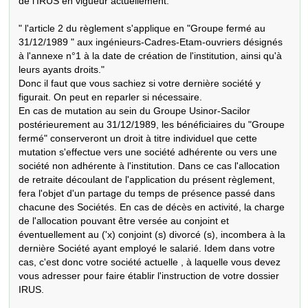
de l'IRUS en vigueur actuellement.

" l'article 2 du règlement s'applique en "Groupe fermé au 
31/12/1989 " aux ingénieurs-Cadres-Etam-ouvriers désignés 
à l'annexe n°1 à la date de création de l'institution, ainsi qu'à 
leurs ayants droits."

Donc il faut que vous sachiez si votre dernière société y

figurait. On peut en reparler si nécessaire.

En cas de mutation au sein du Groupe Usinor-Sacilor 
postérieurement au 31/12/1989, les bénéficiaires du "Groupe 
fermé" conserveront un droit à titre individuel que cette 
mutation s'effectue vers une société adhérente ou vers une 
société non adhérente à l'institution. Dans ce cas l'allocation 
de retraite découlant de l'application du présent règlement, 
fera l'objet d'un partage du temps de présence passé dans 
chacune des Sociétés. En cas de décès en activité, la charge 
de l'allocation pouvant être versée au conjoint et 
éventuellement au ('x) conjoint (s) divorcé (s), incombera à la 
dernière Société ayant employé le salarié. Idem dans votre 
cas, c'est donc votre société actuelle , à laquelle vous devez 
vous adresser pour faire établir l'instruction de votre dossier 
IRUS.
