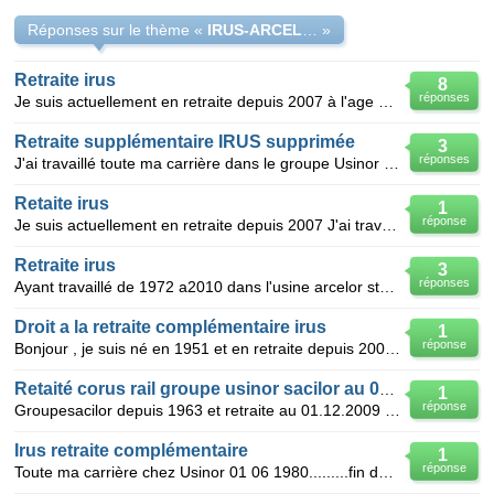
Réponses sur le thème «
IRUS-ARCELOR
»
Retraite irus
8
réponses
Je suis actuellement en retraite depuis 2007 à l'age de 59 ans j'ai travaillée dans le groupe Usinor
Retraite supplémentaire IRUS supprimée
3
réponses
J'ai travaillé toute ma carrière dans le groupe Usinor Sacilor, puis Arcelor, enfin chez Ascoforge S
Retaite irus
1
réponse
Je suis actuellement en retraite depuis 2007 J'ai travaillé dans le groupe Usinor Sasilor de 1965
Retraite irus
3
réponses
Ayant travaillé de 1972 a2010 dans l'usine arcelor stainlees de gueugnon puis'je acceder a la retrai
Droit a la retraite complémentaire irus
1
réponse
Bonjour , je suis né en 1951 et en retraite depuis 2007 , j'ai fait ma carrière à ascometal hagonda
Retaité corus rail groupe usinor sacilor au 01.12.2009
1
réponse
Groupesacilor depuis 1963 et retraite au 01.12.2009 dossier irus a ete envoyé en fevrier 2010 et je
Irus retraite complémentaire
1
réponse
Toute ma carrière chez Usinor 01 06 1980.........fin de carrière le 01 07 2019 aïe je le droit à *i