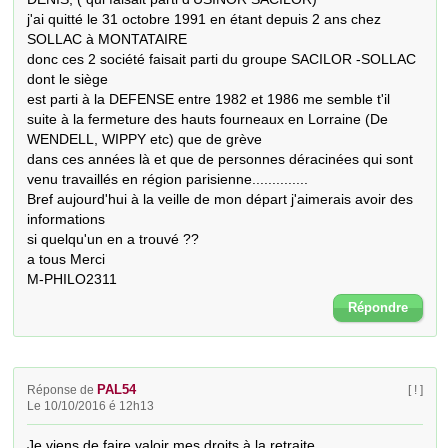
j'ai quitté le 31 octobre 1991 en étant depuis 2 ans chez 
SOLLAC à MONTATAIRE

donc ces 2 société faisait parti du groupe SACILOR -SOLLAC 
dont le siège

est parti à la DEFENSE entre 1982 et 1986 me semble t'il 
suite à la fermeture des hauts fourneaux en Lorraine (De 
WENDELL, WIPPY etc) que de grève 

dans ces années là et que de personnes déracinées qui sont 
venu travaillés en région parisienne..............

Bref aujourd'hui à la veille de mon départ j'aimerais avoir des 
informations

si quelqu'un en a trouvé ??

a tous Merci

M-PHILO2311
Répondre
PAL54
Réponse de
[ ! ]
Le 10/10/2016 é 12h13
Je viens de faire valoir mes droits à la retraite.
