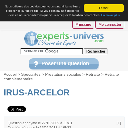
Nous utilisons des cookies pour vous garantir la meilleure
Fermer
expérience sur notre site. Si vous continuez à utiliser ce
dernier, nous considérons que vous acceptez l’utilisation des cookies.
En savoir plus
M'inscrire
Me connecter
Poser une question
Accueil
>
Spécialités
>
Prestations sociales
>
Retraite
>
Retraite
complémentaire
IRUS-ARCELOR
Question anonyme le 27/10/2009 à 11h11
[ ! ]
Dernière réponse le 15/02/2018 à 19h23