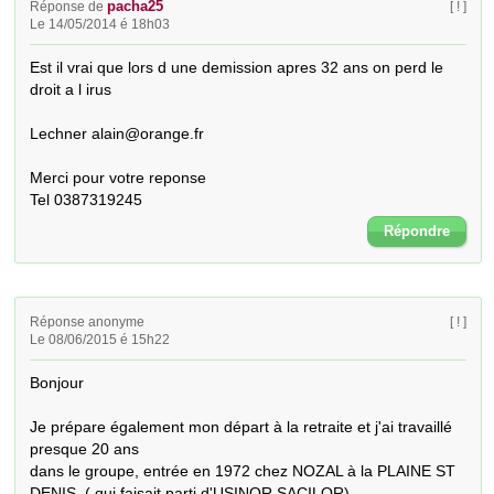
pacha25
Réponse de
[ ! ]
Le 14/05/2014 é 18h03
Est il vrai que lors d une demission apres 32 ans on perd le 
droit a l irus

Lechner alain@orange.fr

Merci pour votre reponse

Tel 0387319245
Répondre
Réponse anonyme
[ ! ]
Le 08/06/2015 é 15h22
Bonjour

Je prépare également mon départ à la retraite et j'ai travaillé 
presque 20 ans

dans le groupe, entrée en 1972 chez NOZAL à la PLAINE ST 
DENIS, ( qui faisait parti d'USINOR SACILOR)
