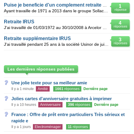
Puise je beneficie d'un complement retraite de l'irus
1
réponse
Ayant travaille de 1971 a 2013 dans le groupe Sollac et Arcelor et je suis parti en pre retraite en
Retraite IRUS
4
réponses
J'ai travaillé de 01/03/1972 au 30/10/2008 à Arcelor Mital de Fos sur mer et suis actuellement à la
Retraite supplémentaire IRUS
3
réponses
J'ai travaillé pendant 25 ans à la société Usinor de juillet 74 à décembre 99 J'ai quitté cette soc
Les dernières réponses publiées
Une jolie texte pour sa meilleur amie
Il y a 1 minute
Amitié
1661
réponses
Dernière page
Jolies cartes d'anniversaire gratuites à imprimer
Il y a 10 heures
Anniversaire
396
réponses
Dernière page
France : Offre de prêt entre particuliers Très sérieux et
rapide e
Il y a 1 jours
Electroménager
11
réponses