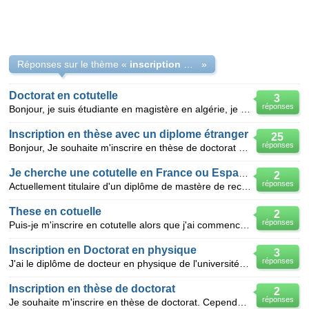
Réponses sur le thème «
inscription doctorat en cotutelle en france
»
Doctorat en cotutelle
3
réponses
Bonjour, je suis étudiante en magistère en algérie, je désire travailler pour mon doctorat inchallah
Inscription en thèse avec un diplome étranger
25
réponses
Bonjour, Je souhaite m'inscrire en thèse de doctorat en Tunisie. Cependant, je suis titulaire d'un
Je cherche une cotutelle en France ou Espagne
2
réponses
Actuellement titulaire d'un diplôme de mastère de recherche en chimie organique et je suis inscrit e
These en cotuelle
2
réponses
Puis-je m'inscrire en cotutelle alors que j'ai commencé mon doctorat depuis deux ans ? (je suis en f
Inscription en Doctorat en physique
3
réponses
J'ai le diplôme de docteur en physique de l'université algérienne, est ce que je peut m'inscrire en
Inscription en thèse de doctorat
2
réponses
Je souhaite m'inscrire en thèse de doctorat. Cependant, je suis Camerounaise titulaire d'un DEA en g