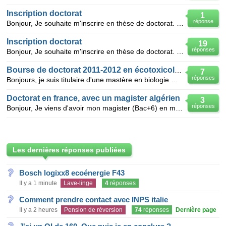
Inscription doctorat
1
réponse
Bonjour, Je souhaite m'inscrire en thèse de doctorat. Cependant, je suis Marocain titulaire d'un DE
Inscription doctorat
19
réponses
Bonjour, Je souhaite m'inscrire en thèse de doctorat. Cependant, je suisTunisien titulaire d'un ma
Bourse de doctorat 2011-2012 en écotoxicologie
7
réponses
Bonjours, je suis titulaire d'une mastère en biologie marine (Tunisie) et je vais faire une thèse en
Doctorat en france, avec un magister algérien
3
réponses
Bonjour, Je viens d'avoir mon magister (Bac+6) en marketing -université d'alger - avec metion Bien
Les dernières réponses publiées
Bosch logixx8 ecoénergie F43
Il y a 1 minute
Lave-linge
4
réponses
Comment prendre contact avec INPS italie
Il y a 2 heures
Pension de réversion
74
réponses
Dernière page