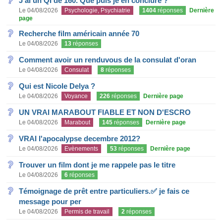
J'ai un QI de 160. Que puis je en conclure ?
Le 04/08/2026
Psychologie, Psychiatrie
1404
réponses
Dernière
page
Recherche film américain année 70
Le 04/08/2026
13
réponses
Comment avoir un renduvous de la consulat d'oran
Le 04/08/2026
Consulat
8
réponses
Qui est Nicole Delya ?
Le 04/08/2026
Voyance
226
réponses
Dernière page
UN VRAI MARABOUT FIABLE ET NON D'ESCRO
Le 04/08/2026
Marabout
145
réponses
Dernière page
VRAI l'apocalypse decembre 2012?
Le 04/08/2026
Evènements
53
réponses
Dernière page
Trouver un film dont je me rappele pas le titre
Le 04/08/2026
6
réponses
Témoignage de prêt entre particuliers.✅ je fais ce
message pour per
Le 04/08/2026
Permis de travail
2
réponses