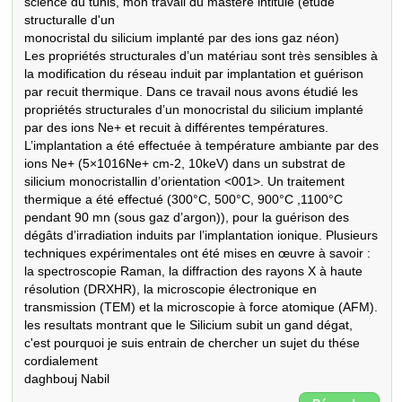
science du tunis, mon travail du mastére intitulé (étude 
structuralle d'un

monocristal du silicium implanté par des ions gaz néon)

Les propriétés structurales d’un matériau sont très sensibles à 
la modification du réseau induit par implantation et guérison 
par recuit thermique. Dans ce travail nous avons étudié les 
propriétés structurales d’un monocristal du silicium implanté 
par des ions Ne+ et recuit à différentes températures. 
L’implantation a été effectuée à température ambiante par des 
ions Ne+ (5×1016Ne+ cm-2, 10keV) dans un substrat de 
silicium monocristallin d’orientation <001>. Un traitement 
thermique a été effectué (300°C, 500°C, 900°C ,1100°C 
pendant 90 mn (sous gaz d’argon)), pour la guérison des 
dégâts d’irradiation induits par l’implantation ionique. Plusieurs 
techniques expérimentales ont été mises en œuvre à savoir : 
la spectroscopie Raman, la diffraction des rayons X à haute 
résolution (DRXHR), la microscopie électronique en 
transmission (TEM) et la microscopie à force atomique (AFM).

les resultats montrant que le Silicium subit un gand dégat, 
c'est pourquoi je suis entrain de chercher un sujet du thése 

cordialement

daghbouj Nabil